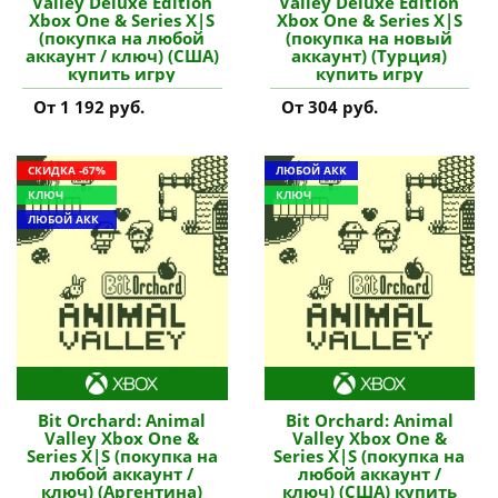
Valley Deluxe Edition
Valley Deluxe Edition
Xbox One & Series X|S
Xbox One & Series X|S
(покупка на любой
(покупка на новый
аккаунт / ключ) (США)
аккаунт) (Турция)
купить игру
купить игру
От 1 192 руб.
От 304 руб.
СКИДКА -67%
ЛЮБОЙ АКК
КЛЮЧ
КЛЮЧ
ЛЮБОЙ АКК
Bit Orchard: Animal
Bit Orchard: Animal
Valley Xbox One &
Valley Xbox One &
Series X|S (покупка на
Series X|S (покупка на
любой аккаунт /
любой аккаунт /
ключ) (Аргентина)
ключ) (США) купить