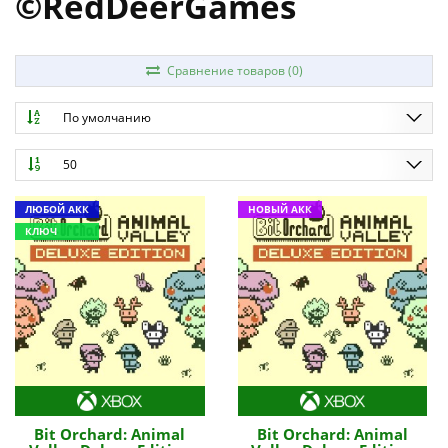
©RedDeerGames
Сравнение товаров (0)
По умолчанию
50
ЛЮБОЙ АКК
НОВЫЙ АКК
КЛЮЧ
Bit Orchard: Animal
Bit Orchard: Animal