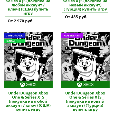
Series X|S (покупка на
Series X|S (покупка на
любой аккаунт /
новый аккаунт)
ключ) (США) купить
(Турция) купить игру
игру
От 485 руб.
От 2 970 руб.
ЛЮБОЙ АКК
НОВЫЙ АКК
КЛЮЧ
UnderDungeon Xbox
UnderDungeon Xbox
One & Series X|S
One & Series X|S
(покупка на любой
(покупка на новый
аккаунт / ключ) (США)
аккаунт) (Турция)
купить игру
купить игру