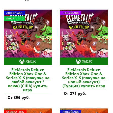
ЛЮБОЙ АКК
НОВЫЙ АКК
КЛЮЧ
EleMetals Deluxe
EleMetals Deluxe
Edition Xbox One &
Edition Xbox One &
Series X|S (покупка на
Series X|S (покупка на
любой аккаунт /
новый аккаунт)
ключ) (США) купить
(Турция) купить игру
игру
От 271 руб.
От 896 руб.
СКИДКА -88%
ЛЮБОЙ АКК