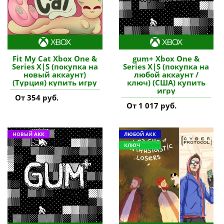
Fit My Cat Xbox One &
gum+ Xbox One &
Series X|S (покупка на
Series X|S (покупка на
новый аккаунт)
любой аккаунт /
(Турция) купить игру
ключ) (США) купить
игру
От 354 руб.
От 1 017 руб.
НОВЫЙ АКК
ЛЮБОЙ АКК
КЛЮЧ