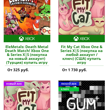
EleMetals: Death Metal
Fit My Cat Xbox One &
Death Match! Xbox One
Series X|S (покупка на
& Series X|S (покупка
любой аккаунт /
на новый аккаунт)
ключ) (США) купить
(Турция) купить игру
игру
От 325 руб.
От 1 730 руб.
НОВЫЙ АКК
ЛЮБОЙ АКК
КЛЮЧ