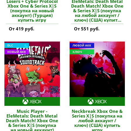
Losers + Cyber Protocol
EleMetals: Death Metal
Xbox One & Series X|S
Death Match! Xbox One
(покупка на новый
& Series X|S (покупка
аккаунт) (Турция)
на любой аккаунт /
купить игру
ключ) (США) купить
дополнение
От 419 руб.
От 551 руб.
DLC
ЛЮБОЙ АКК
НОВЫЙ АКК
КЛЮЧ
Music Player -
Neckbreak Xbox One &
EleMetals: Death Metal
Series X|S (покупка на
Death Match! Xbox One
любой аккаунт /
& Series X|S (покупка
ключ) (США) купить
на новый аккаунт)
игру