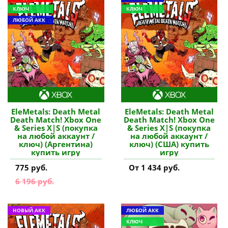
КЛЮЧ
КЛЮЧ
ЛЮБОЙ АКК
EleMetals: Death Metal
EleMetals: Death Metal
Death Match! Xbox One
Death Match! Xbox One
& Series X|S (покупка
& Series X|S (покупка
на любой аккаунт /
на любой аккаунт /
ключ) (Аргентина)
ключ) (США) купить
купить игру
игру
775 руб.
От 1 434 руб.
6 196 руб.
НОВЫЙ АКК
ЛЮБОЙ АКК
КЛЮЧ