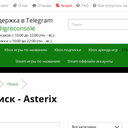
талог
О нас
Отзывы
Акции
FAQ
Как покупать на
ержка в Telegram
@igroconsole
азов: с 10:00 до 22:00 (пн. - вс.)
ка: с 10:00 до 22:00 (пн. - вс.)
Xbox игры по названию
Xbox подписки
Xbox аренда игр
STE
Steam игры по названию
Steam оффлайн аккаунты
Поиск
ск - Asterix
Все категории