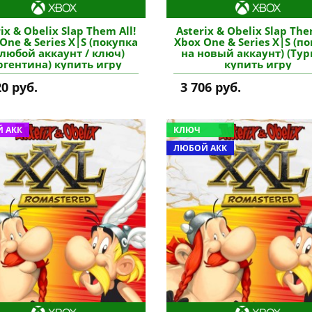
ix & Obelix Slap Them All!
Asterix & Obelix Slap The
One & Series X|S (покупка
Xbox One & Series X|S (п
 любой аккаунт / ключ)
на новый аккаунт) (Тур
ргентина) купить игру
купить игру
20 руб.
3 706 руб.
 АКК
КЛЮЧ
ЛЮБОЙ АКК