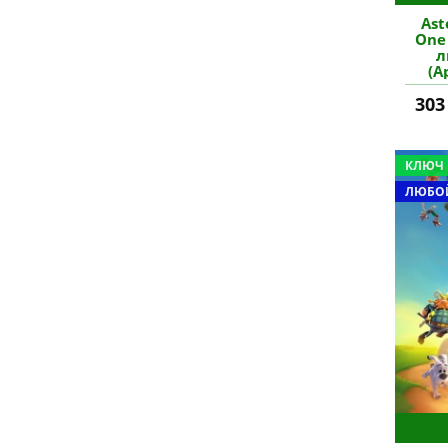
Ast
One 
л
(А
303
КЛЮЧ
ЛЮБОЙ