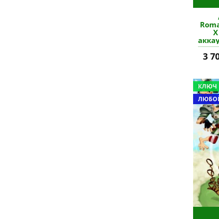
Roma
X
аккау
3 7
КЛЮЧ
ЛЮБОЙ