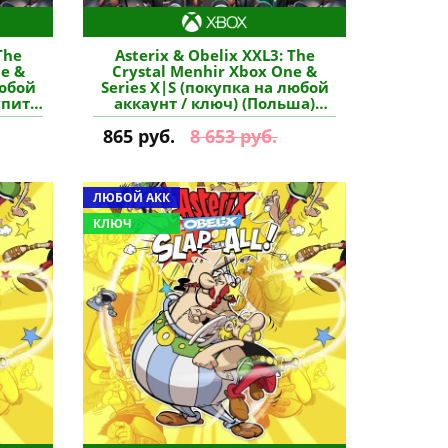
The
Asterix & Obelix XXL3: The
ne &
Crystal Menhir Xbox One &
любой
Series X|S (покупка на любой
упить
аккаунт / ключ) (Польша)
купить игру
865 руб.
8 653 руб.
ЛЮБОЙ АКК
КЛЮЧ