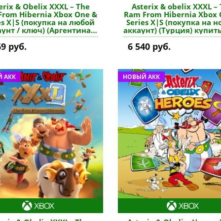
erix & Obelix XXXL – The
Asterix & obelix XXXL –
From Hibernia Xbox One &
Ram From Hibernia Xbox 
es X|S (покупка на любой
Series X|S (покупка на 
унт / ключ) (Аргентина)
аккаунт) (Турция) купит
купить игру
69 руб.
6 540 руб.
 АКК
НОВЫЙ АКК