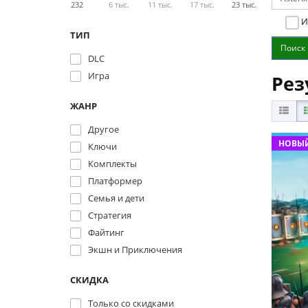
232
6 тыс.
11 тыс.
17 тыс.
23 тыс.
И
ТИП
DLC
Игра
Рез
ЖАНР
Другое
НОВЫЙ
Ключи
Комплекты
Платформер
Семья и дети
Стратегия
Файтинг
Экшн и Приключения
СКИДКА
Только со cкидками