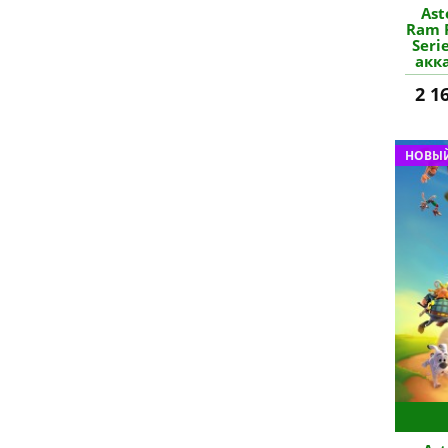
Ast
Ram 
Seri
акка
2 1
НОВЫЙ