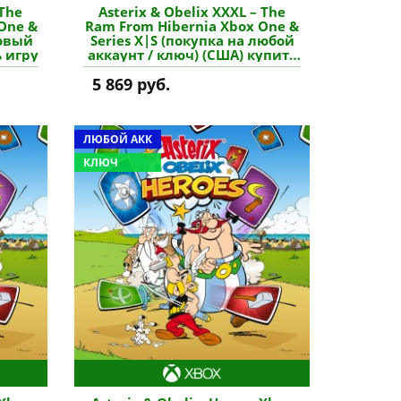
 The
Asterix & Obelix XXXL – The
One &
Ram From Hibernia Xbox One &
новый
Series X|S (покупка на любой
ь игру
аккаунт / ключ) (США) купить
игру
5 869 руб.
ЛЮБОЙ АКК
КЛЮЧ