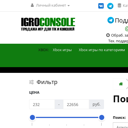
Личный кабинет
Ка
Подд
Обраб. зак
Тех. поддерж
XBOX:
Xbox игры
Xbox игры по категориям
Фильтр
ЦЕНА
Пои
-
руб.
Поиск: