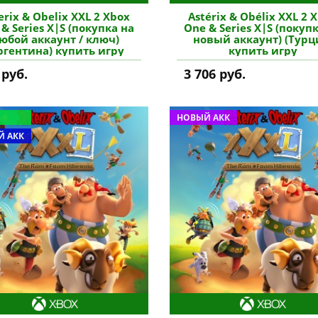
erix & Obelix XXL 2 Xbox
Astérix & Obélix XXL 2 
& Series X|S (покупка на
One & Series X|S (покуп
юбой аккаунт / ключ)
новый аккаунт) (Турц
ргентина) купить игру
купить игру
 руб.
3 706 руб.
НОВЫЙ АКК
 АКК