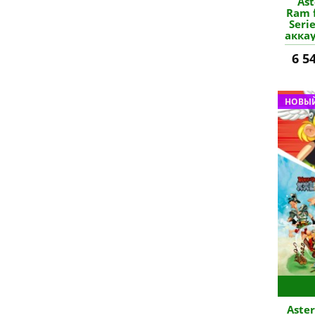
Ast
Ram 
Seri
аккау
6 5
НОВЫЙ
Aster