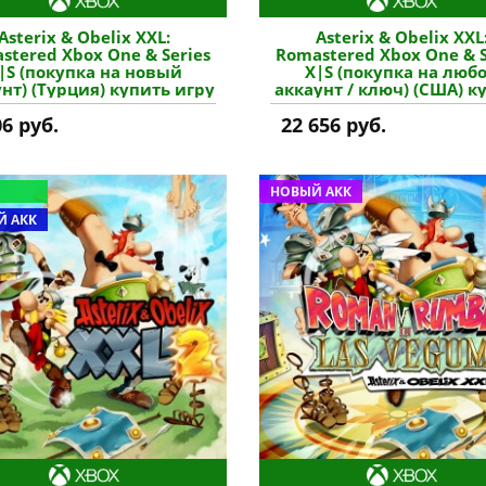
Asterix & Obelix XXL:
Asterix & Obelix XXL
stered Xbox One & Series
Romastered Xbox One & S
|S (покупка на новый
X|S (покупка на люб
нт) (Турция) купить игру
аккаунт / ключ) (США) к
игру
06 руб.
22 656 руб.
НОВЫЙ АКК
 АКК