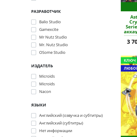
РАЗРАБОТЧИК
As
Cry
Balio Studio
Seri
Gamexcite
аккау
Mr Nutz Studio
3 7
Mr. Nutz Studio
OSome Studio
КЛЮЧ
ИЗДАТЕЛЬ
ЛЮБОЙ
Microïds
Microids
Nacon
ЯЗЫКИ
Английский (озвучка и субтитры)
Английский (субтитры)
Нет информации