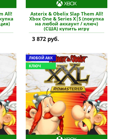
m All!
Asterix & Obelix Slap Them All!
окупка
Xbox One & Series X|S (покупка
ция)
на любой аккаунт / ключ)
(США) купить игру
3 872 руб.
ЛЮБОЙ АКК
КЛЮЧ