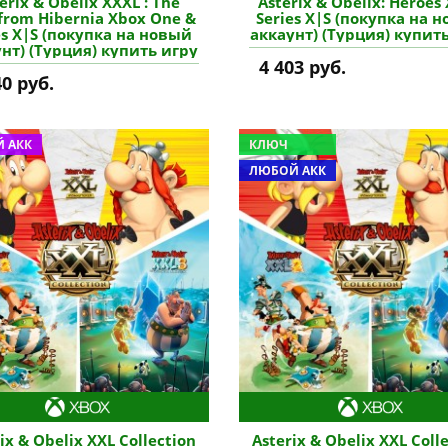
erix & Obelix XXXL : The
Asterix & Obelix: Heroes
from Hibernia Xbox One &
Series X|S (покупка на 
es X|S (покупка на новый
аккаунт) (Турция) купит
нт) (Турция) купить игру
4 403 руб.
40 руб.
 АКК
КЛЮЧ
ЛЮБОЙ АКК
ix & Obelix XXL Collection
Asterix & Obelix XXL Coll