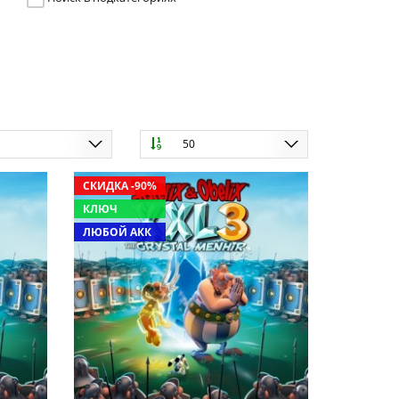
ю
50
СКИДКА -90%
КЛЮЧ
ЛЮБОЙ АКК