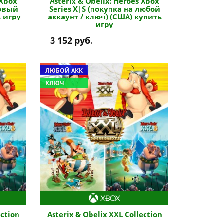
 Xbox
Asterix & Obelix: Heroes Xbox
новый
Series X|S (покупка на любой
ь игру
аккаунт / ключ) (США) купить
игру
3 152 руб.
ЛЮБОЙ АКК
КЛЮЧ
ection
Asterix & Obelix XXL Collection