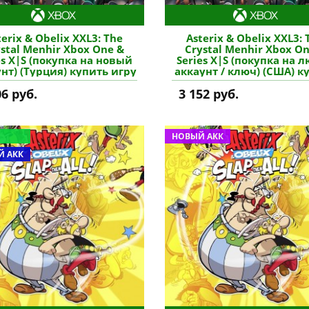
terix & Obelix XXL3: The
Asterix & Obelix XXL3: 
stal Menhir Xbox One &
Crystal Menhir Xbox O
es X|S (покупка на новый
Series X|S (покупка на 
нт) (Турция) купить игру
аккаунт / ключ) (США) к
игру
06 руб.
3 152 руб.
НОВЫЙ АКК
 АКК