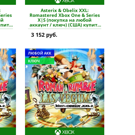
:
Asterix & Obelix XXL:
eries
Romastered Xbox One & Series
ой
X|S (покупка на любой
упить
аккаунт / ключ) (США) купить
игру
3 152 руб.
ЛЮБОЙ АКК
КЛЮЧ