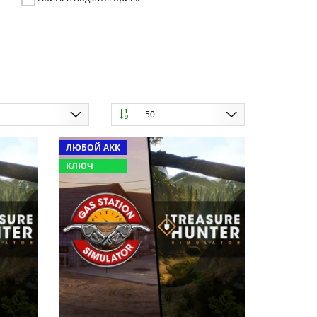
ю
50
ЛЮБОЙ АКК
КЛЮЧ