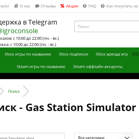
талог
О нас
Отзывы
Акции
FAQ
Как покупать на
ержка в Telegram
@igroconsole
азов: с 10:00 до 22:00 (пн. - вс.)
ка: с 10:00 до 22:00 (пн. - вс.)
Xbox игры по названию
Xbox подписки
Xbox аренда игр
STE
Steam игры по названию
Steam оффлайн аккаунты
Поиск
ск - Gas Station Simulator
Все категории