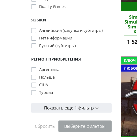
Duality Games
Sim
ЯЗЫКИ
Simu
Sim
Английский (озвучка и субтитры)
X
акка
Нет информации
1 5
Русский (субтитры)
РЕГИОН ПРИОБРЕТЕНИЯ
КЛЮЧ
ЛЮБОЙ
Аргентина
Польша
США
Турция
Показать еще 1 фильтр
Сбросить
Выберите фильтры