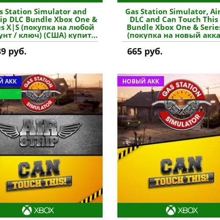
s Station Simulator and
Gas Station Simulator, Ai
rip DLC Bundle Xbox One &
DLC and Can Touch This
es X|S (покупка на любой
Bundle Xbox One & Serie
унт / ключ) (США) купить
(покупка на новый акка
игру
(Турция) купить игр
39 руб.
665 руб.
 АКК
НОВЫЙ АКК