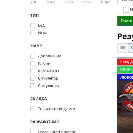
258
8 тыс.
16 тыс.
23 тыс.
31 тыс.
И
ТИП
DLC
Игра
Рез
ЖАНР
Дополнение
СКИДК
Ключи
КЛЮЧ
Комплекты
ЛЮБОЙ
Симулятор
Симуляция
СКИДКА
Только со cкидками
РАЗРАБОТЧИК
Drago Entertainment