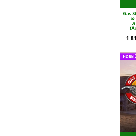
Gas S
& 
л
(А
1 8
НОВЫЙ