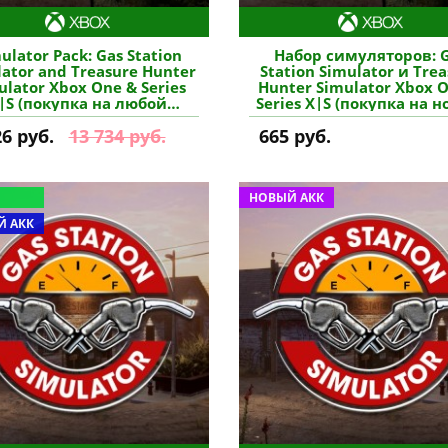
ulator Pack: Gas Station
Набор симуляторов: 
lator and Treasure Hunter
Station Simulator и Tre
ulator Xbox One & Series
Hunter Simulator Xbox 
|S (покупка на любой
Series X|S (покупка на 
унт / ключ) (Аргентина)
аккаунт) (Турция) купит
26 руб.
13 734 руб.
665 руб.
купить игру
НОВЫЙ АКК
 АКК