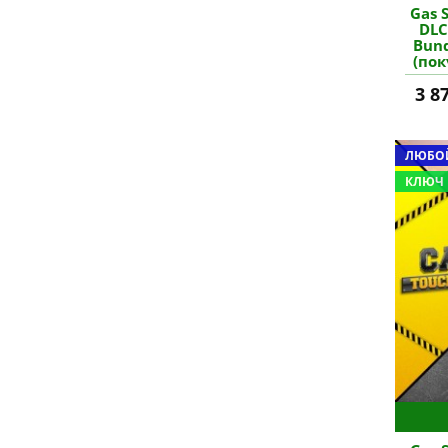
Gas S
DLC
Bund
(пок
кл
3 8
ЛЮБОЙ
КЛЮЧ