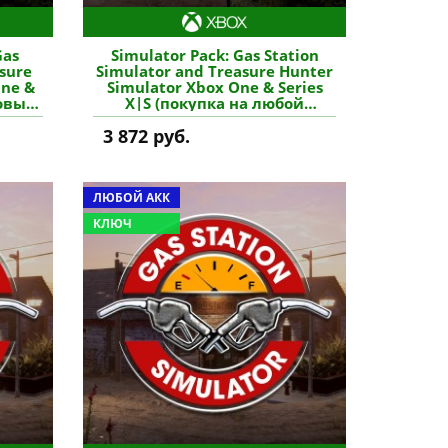
Gas
Simulator Pack: Gas Station
asure
Simulator and Treasure Hunter
One &
Simulator Xbox One & Series
новый
X|S (покупка на любой
ь игру
аккаунт / ключ) (США) купить
3 872 руб.
игру
ЛЮБОЙ АКК
КЛЮЧ