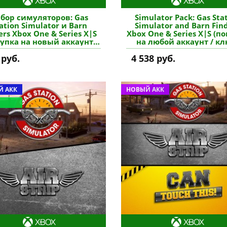
бор симуляторов: Gas
Simulator Pack: Gas Sta
ation Simulator и Barn
Simulator and Barn Fin
ers Xbox One & Series X|S
Xbox One & Series X|S (п
купка на новый аккаунт)
на любой аккаунт / кл
(Турция) купить игру
(США) купить игру
 руб.
4 538 руб.
 АКК
НОВЫЙ АКК