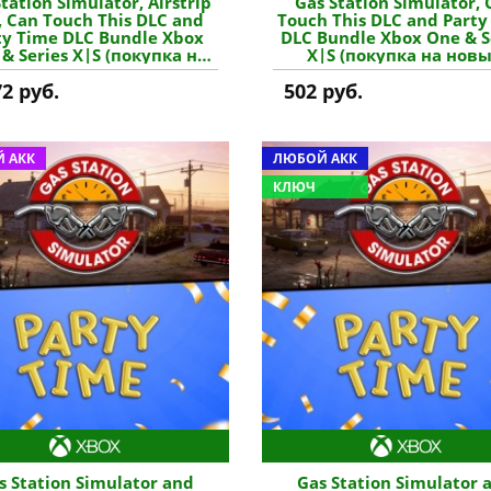
tation Simulator, Airstrip
Gas Station Simulator, 
, Can Touch This DLC and
Touch This DLC and Party
ty Time DLC Bundle Xbox
DLC Bundle Xbox One & S
& Series X|S (покупка на
X|S (покупка на нов
й аккаунт / ключ) (США)
аккаунт) (Турция) купит
72 руб.
502 руб.
купить игру
 АКК
ЛЮБОЙ АКК
КЛЮЧ
s Station Simulator and
Gas Station Simulator 