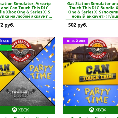
tation Simulator, Airstrip
Gas Station Simulator an
 and Can Touch This DLC
Touch This DLC Bundle 
le Xbox One & Series X|S
One & Series X|S (покуп
упка на любой аккаунт /
новый аккаунт) (Турц
юч) (США) купить игру
купить игру
72 руб.
502 руб.
 АКК
НОВЫЙ АКК