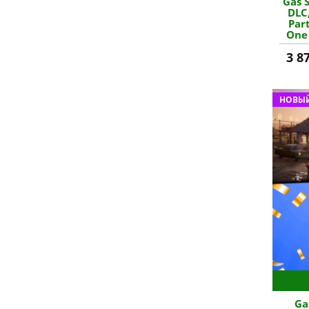
Gas S
DLC
Par
One 
любо
3 8
НОВЫЙ
Ga