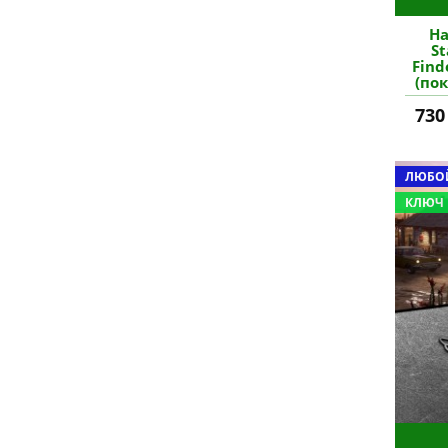
На
St
Find
(по
730
ЛЮБОЙ
КЛЮЧ