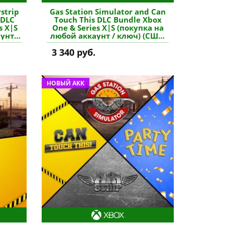
rstrip
Gas Station Simulator and Can
 DLC
Touch This DLC Bundle Xbox
s X|S
One & Series X|S (покупка на
унт)
любой аккаунт / ключ) (США)
у
купить игру
3 340 руб.
НОВЫЙ АКК