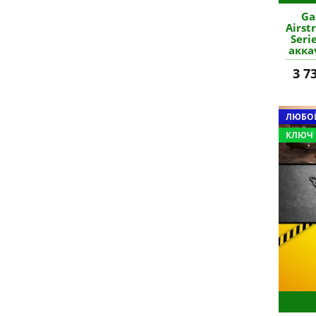
Ga
Airst
Seri
акка
3 7
ЛЮБОЙ
КЛЮЧ