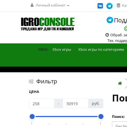
Личный кабинет
Ка
Подд
Обраб. зак
Тех. поддерж
XBOX:
Xbox игры
Xbox игры по категориям
Фильтр
ЦЕНА
Пои
-
руб.
Поиск: