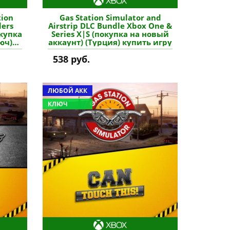
tion
Gas Station Simulator and
ders
Airstrip DLC Bundle Xbox One &
окупка
Series X|S (покупка на новый
юч)
аккаунт) (Турция) купить игру
538 руб.
ЛЮБОЙ АКК
КЛЮЧ