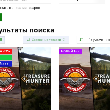
скать в описании товаров
ультаты поиска
Сравнение товаров (0)
По умолчани
А -89%
НОВЫЙ АКК
 АКК