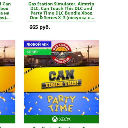
d Can
Gas Station Simulator, Airstrip
Xbox
DLC, Can Touch This DLC and
ка на
Party Time DLC Bundle Xbox
ия)
One & Series X|S (покупка на
новый аккаунт) (Турция)
665 руб.
купить игру
ЛЮБОЙ АКК
КЛЮЧ