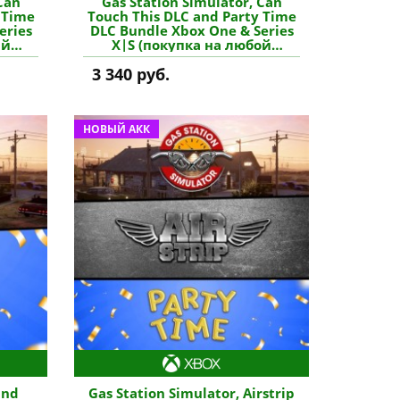
Can
Gas Station Simulator, Can
 Time
Touch This DLC and Party Time
eries
DLC Bundle Xbox One & Series
ый
X|S (покупка на любой
ь игру
аккаунт / ключ) (США) купить
3 340 руб.
игру
НОВЫЙ АКК
and
Gas Station Simulator, Airstrip