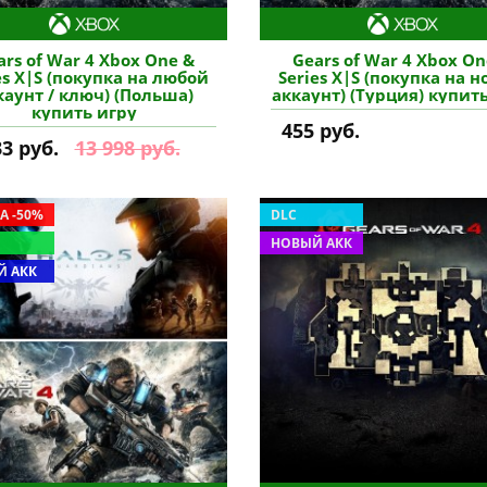
ars of War 4 Xbox One &
Gears of War 4 Xbox On
es X|S (покупка на любой
Series X|S (покупка на 
каунт / ключ) (Польша)
аккаунт) (Турция) купит
купить игру
455 руб.
33 руб.
13 998 руб.
А -50%
DLC
НОВЫЙ АКК
 АКК