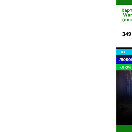
Карт
War
(по
349
DLC
ЛЮБОЙ
КЛЮЧ