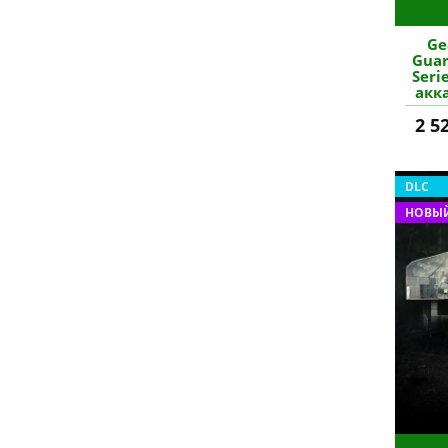
Ge
Guar
Seri
акка
2 5
DLC
НОВЫЙ