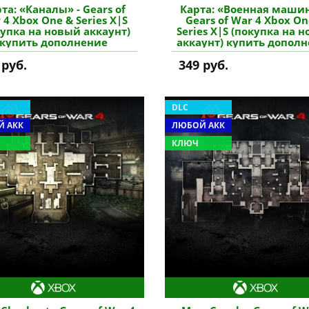
та: «Каналы» - Gears of
Карта: «Военная машин
 4 Xbox One & Series X|S
Gears of War 4 Xbox On
купка на новый аккаунт)
Series X|S (покупка на 
купить дополнение
аккаунт) купить допол
 руб.
349 руб.
DLC
 АКК
ЛЮБОЙ АКК
КЛЮЧ