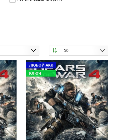
ю
50
ЛЮБОЙ АКК
КЛЮЧ