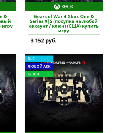
e &
Gears of War 4 Xbox One &
новый
Series X|S (покупка на любой
ь игру
аккаунт / ключ) (США) купить
игру
3 152 руб.
DLC
ЛЮБОЙ АКК
КЛЮЧ