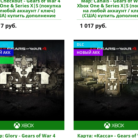
Checkout - Gears of War 4
Map: Canals - Gears of W
One & Series X|S (покупка
Xbox One & Series X|S (п
 любой аккаунт / ключ)
на любой аккаунт / кл
ША) купить дополнение
(США) купить дополне
17 руб.
1 017 руб.
DLC
 АКК
НОВЫЙ АКК
: Glory - Gears of War 4
Карта: «Касса» - Gears of