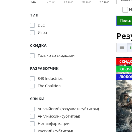
244
7 тыс.
13 тыс.
20 тыс.
27 тыс.
И
ТИП
DLC
Игра
Рез
СКИДКА
Только со cкидками
СКИДК
РАЗРАБОТЧИК
КЛЮЧ
ЛЮБОЙ
343 Industries
The Coalition
ЯЗЫКИ
Английский (озвучка и субтитры)
Английский (субтитры)
Нет информации
Русский (субтитры)