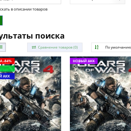
скать в описании товаров
ультаты поиска
Сравнение товаров (0)
По умолчани
А -84%
НОВЫЙ АКК
 АКК