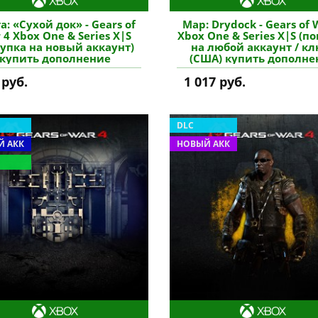
а: «Сухой док» - Gears of
Map: Drydock - Gears of 
 4 Xbox One & Series X|S
Xbox One & Series X|S (п
купка на новый аккаунт)
на любой аккаунт / кл
купить дополнение
(США) купить дополне
 руб.
1 017 руб.
DLC
 АКК
НОВЫЙ АКК