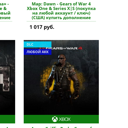
а» -
Map: Dawn - Gears of War 4
e &
Xbox One & Series X|S (покупка
новый
на любой аккаунт / ключ)
нение
(США) купить дополнение
1 017 руб.
DLC
ЛЮБОЙ АКК