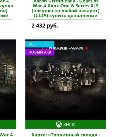
ar 4
Aaron Griffin Pack - Gears of
окупка
War 4 Xbox One & Series X|S
юч)
(покупка на любой аккаунт)
ние
(США) купить дополнение
2 432 руб.
DLC
НОВЫЙ АКК
 War 4
Карта: «Топливный склад» -