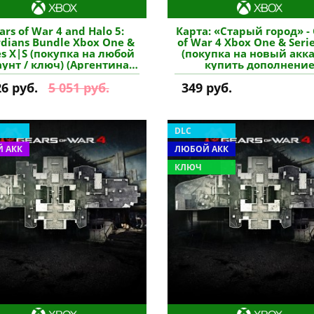
ars of War 4 and Halo 5:
Карта: «Старый город» -
dians Bundle Xbox One &
of War 4 Xbox One & Seri
es X|S (покупка на любой
(покупка на новый акка
унт / ключ) (Аргентина)
купить дополнени
купить игру
26 руб.
5 051 руб.
349 руб.
DLC
 АКК
ЛЮБОЙ АКК
КЛЮЧ