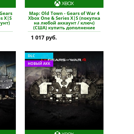
 Gears
Map: Old Town - Gears of War 4
es X|S
Xbox One & Series X|S (покупка
унт)
на любой аккаунт / ключ)
е
(США) купить дополнение
1 017 руб.
DLC
НОВЫЙ АКК