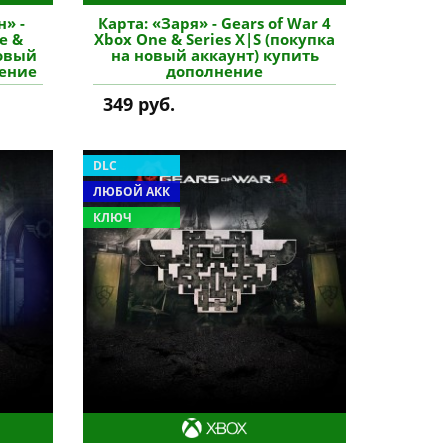
» -
Карта: «Заря» - Gears of War 4
e &
Xbox One & Series X|S (покупка
новый
на новый аккаунт) купить
нение
дополнение
349 руб.
DLC
ЛЮБОЙ АКК
КЛЮЧ