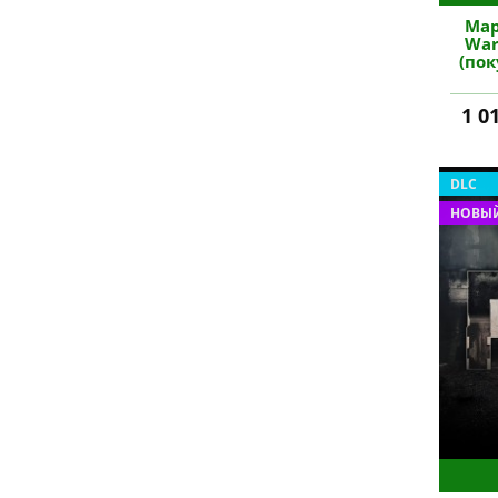
Map
War
(пок
1 0
DLC
НОВЫЙ