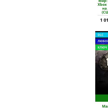
Map: 
Xbox 
на
(С
1 0
DLC
ЛЮБОЙ
КЛЮЧ
Map