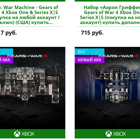
: War Machine - Gears of
Набор «Аарон Гриффин
 4 Xbox One & Series X|S
Gears of War 4 Xbox On
упка на любой аккаунт /
Series X|S (покупка на 
ключ) (США) купить
аккаунт) купить допол
дополнение
17 руб.
715 руб.
DLC
 АКК
НОВЫЙ АКК