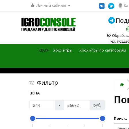
Личный кабинет
Ка
Подд
Обраб. зак
Тех. поддерж
XBOX:
Xbox игры
Xbox игры по категориям
Фильтр
ЦЕНА
Пои
-
руб.
Поиск: