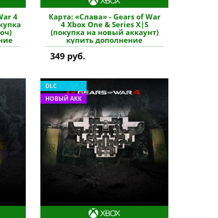
War 4
Карта: «Слава» - Gears of War
окупка
4 Xbox One & Series X|S
юч)
(покупка на новый аккаунт)
ние
купить дополнение
349 руб.
DLC
НОВЫЙ АКК