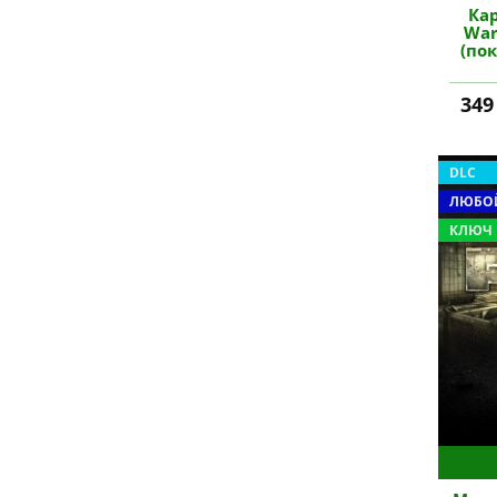
Кар
War
(по
349
DLC
ЛЮБОЙ
КЛЮЧ