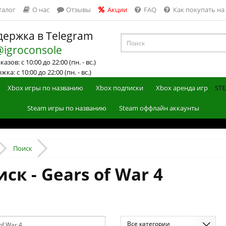
талог
О нас
Отзывы
Акции
FAQ
Как покупать на
ержка в Telegram
@igroconsole
азов: с 10:00 до 22:00 (пн. - вс.)
ка: с 10:00 до 22:00 (пн. - вс.)
Xbox игры по названию
Xbox подписки
Xbox аренда игр
STE
Steam игры по названию
Steam оффлайн аккаунты
Поиск
ск - Gears of War 4
Все категории