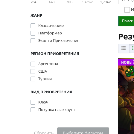
284
640
995
1,4 тыс.
1,7 тыс.
И
ЖАНР
Классические
Платформер
Рез
Экшн и Приключения
РЕГИОН ПРИОБРЕТЕНИЯ
НОВЫЙ
Аргентина
США
Турция
ВИД ПРИОБРЕТЕНИЯ
Ключ
Покупка на аккаунт
Сбросить
Выберите фильтры