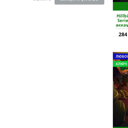
Hill
Seri
аккау
284
ЛЮБОЙ
КЛЮЧ