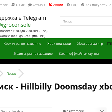
талог
О нас
Отзывы
Акции
FAQ
Как покупать на
ержка в Telegram
@igroconsole
азов: с 10:00 до 22:00 (пн. - вс.)
ка: с 10:00 до 22:00 (пн. - вс.)
Xbox игры по названию
Xbox подписки
Xbox аренда игр
STE
Steam игры по названию
Steam оффлайн аккаунты
Поиск
ск - Hillbilly Doomsday xb
Все категории