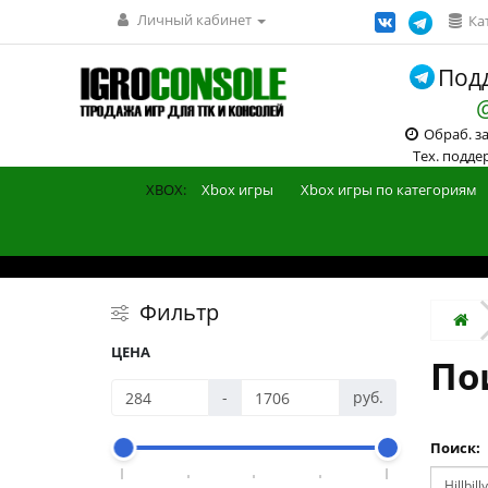
Личный кабинет
Ка
Подд
Обраб. зак
Тех. поддерж
XBOX:
Xbox игры
Xbox игры по категориям
Фильтр
ЦЕНА
Пои
-
руб.
Поиск: