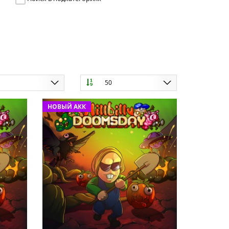
ю
50
НОВЫЙ АКК