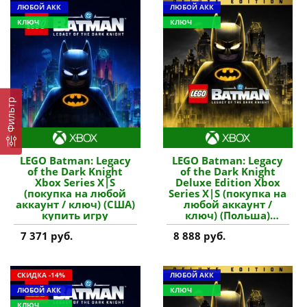
ЛЮБОЙ АКК
ЛЮБОЙ АКК
КЛЮЧ
КЛЮЧ
Фильтр
LEGO Batman: Legacy
LEGO Batman: Legacy
of the Dark Knight
of the Dark Knight
Xbox Series X|S
Deluxe Edition Xbox
(покупка на любой
Series X|S (покупка на
аккаунт / ключ) (США)
любой аккаунт /
купить игру
ключ) (Польша)
купить игру
7 371 руб.
8 888 руб.
СКИДКА -14%
ЛЮБОЙ АКК
ЛЮБОЙ АКК
КЛЮЧ
КЛЮЧ