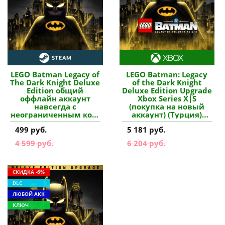
LEGO Batman Legacy of
LEGO Batman: Legacy
The Dark Knight Deluxe
of the Dark Knight
Edition общий
Deluxe Edition Upgrade
оффлайн аккаунт
Xbox Series X|S
навсегда с
(покупка на новый
неограниченным кол-
аккаунт) (Турция)
вом активаций в
купить дополнение
499 руб.
5 181 руб.
Steam купить
4 599 руб.
6 204 руб.
СКИДКА -6%
DLC
ЛЮБОЙ АКК
КЛЮЧ