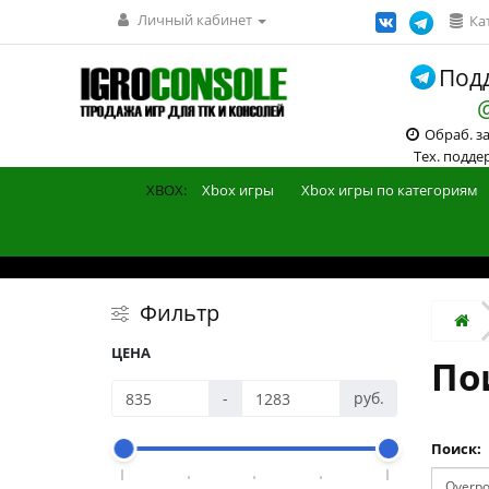
Личный кабинет
Ка
Подд
Обраб. зак
Тех. поддерж
XBOX:
Xbox игры
Xbox игры по категориям
Фильтр
ЦЕНА
Пои
-
руб.
Поиск: