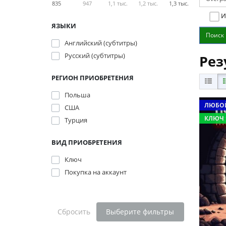
835
947
1,1 тыс.
1,2 тыс.
1,3 тыс.
И
ЯЗЫКИ
Английский (субтитры)
Русский (субтитры)
Рез
РЕГИОН ПРИОБРЕТЕНИЯ
Польша
ЛЮБОЙ
США
КЛЮЧ
Турция
ВИД ПРИОБРЕТЕНИЯ
Ключ
Покупка на аккаунт
Сбросить
Выберите фильтры