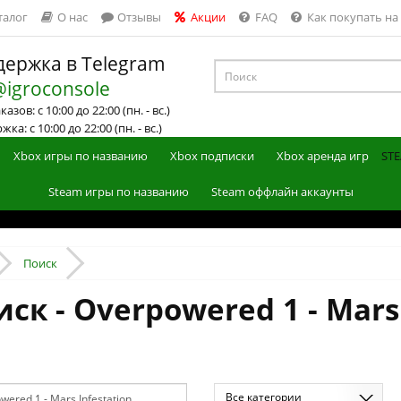
талог
О нас
Отзывы
Акции
FAQ
Как покупать на
ержка в Telegram
@igroconsole
азов: с 10:00 до 22:00 (пн. - вс.)
ка: с 10:00 до 22:00 (пн. - вс.)
Xbox игры по названию
Xbox подписки
Xbox аренда игр
STE
Steam игры по названию
Steam оффлайн аккаунты
Поиск
ск - Overpowered 1 - Mars 
Все категории