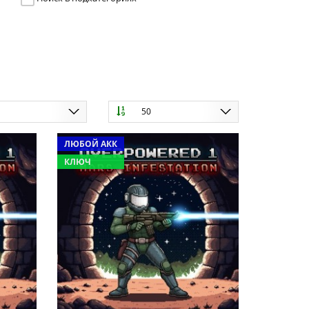
ю
50
ЛЮБОЙ АКК
КЛЮЧ