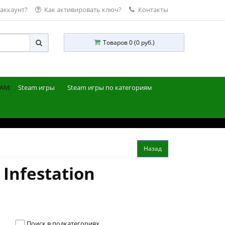
 аккаунт?
Как активировать ключ?
Контакты
Товаров 0 (0 руб.)
AM:
Steam игры
Steam игры по категориям
Infestation
Поиск в подкатегориях