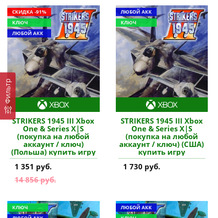
СКИДКА -91%
ЛЮБОЙ АКК
КЛЮЧ
КЛЮЧ
ЛЮБОЙ АКК
Фильтр
STRIKERS 1945 III Xbox
STRIKERS 1945 III Xbox
One & Series X|S
One & Series X|S
(покупка на любой
(покупка на любой
аккаунт / ключ)
аккаунт / ключ) (США)
(Польша) купить игру
купить игру
1 351 руб.
1 730 руб.
14 856 руб.
КЛЮЧ
ЛЮБОЙ АКК