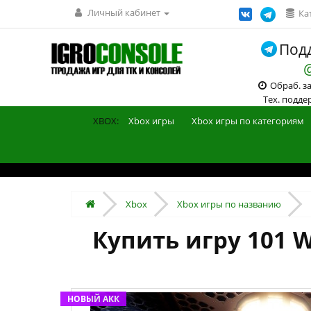
Личный кабинет
Ка
Подд
Обраб. зак
Тех. поддерж
XBOX:
Xbox игры
Xbox игры по категориям
Xbox
Xbox игры по названию
Купить игру 101 W
НОВЫЙ АКК