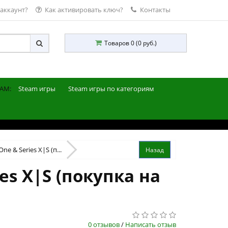
 аккаунт?
Как активировать ключ?
Контакты
Товаров 0 (0 руб.)
AM:
Steam игры
Steam игры по категориям
ne & Series X|S (п...
es X|S (покупка на
0 отзывов
/
Написать отзыв