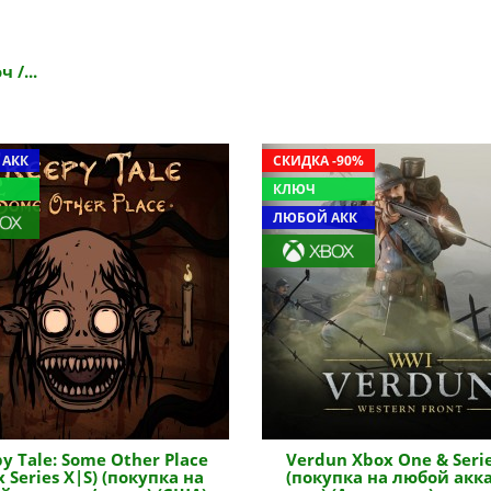
 /...
 АКК
СКИДКА -90%
КЛЮЧ
ЛЮБОЙ АКК
y Tale: Some Other Place
Verdun Xbox One & Serie
x Series X|S) (покупка на
(покупка на любой акка