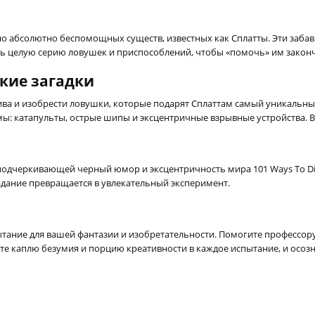
о абсолютно беспомощных существ, известных как Сплатты. Эти заба
 целую серию ловушек и приспособлений, чтобы «помочь» им закончи
кие загадки
ва и изобрести ловушки, которые подарят Сплаттам самый уникальный
: катапульты, острые шипы и эксцентричные взрывные устройства. 
 подчеркивающей черный юмор и эксцентричность мира 101 Ways To Die
задание превращается в увлекательный эксперимент.
спытание для вашей фантазии и изобретательности. Помогите профессор
те каплю безумия и порцию креативности в каждое испытание, и осозн