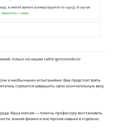
ру, в любой валюте (конвертируется по курсу). В случае
,
свяжитесь с нами.
ений, только на нашем сайте igroconsole.ru!
ом и необычными испытаниями. Вам предстоит взять
бретатель стремится завершить свою окончательную веху
труда. Ваша миссия — помочь профессору восстановить
бности, знания физики и мастерские навыки в отдельно