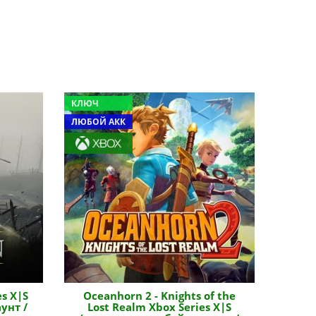
КЛЮЧ
ЛЮБОЙ АКК
s X|S
Oceanhorn 2 - Knights of the
унт /
Lost Realm Xbox Series X|S