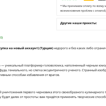
* Мы принимаем оплату по всему ми
возникновения проблем с оплатой
Другие наши проекты:
0)
окупка на новый аккаунт) (Турция)
недорого и без каких либо огранич
e
— уникальный платформер-головоломка, наполненный черным юмор
нфуда, гениального, но слегка эксцентричного ученого. Странный изо
тивным способам избавления от врагов.
й уничтожения первого черновика этого своеобразного кулинарного 
ху будет далек от простоты: вам придётся применять творческие спосо