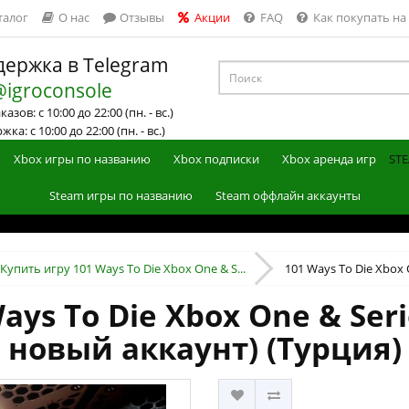
талог
О нас
Отзывы
Акции
FAQ
Как покупать на
ержка в Telegram
@igroconsole
азов: с 10:00 до 22:00 (пн. - вс.)
ка: с 10:00 до 22:00 (пн. - вс.)
Xbox игры по названию
Xbox подписки
Xbox аренда игр
STE
Steam игры по названию
Steam оффлайн аккаунты
Купить игру 101 Ways To Die Xbox One & S...
101 Ways To Die Xbox O
ays To Die Xbox One & Seri
новый аккаунт) (Турция)