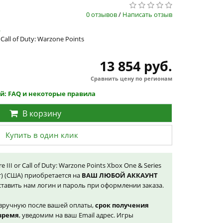
0 отзывов
/
Написать отзыв
.
 Call of Duty: Warzone Points
13 854 руб.
Сравнить цену по регионам
й: FAQ и некоторые правила
В корзину
Купить в один клик
 III or Call of Duty: Warzone Points Xbox One & Series
т) (США) приобретается на
ВАШ ЛЮБОЙ АККАУНТ
тавить нам логин и пароль при оформлении заказа.
вручную после вашей оплаты,
срок получения
 время
, уведомим на ваш Email адрес. Игры