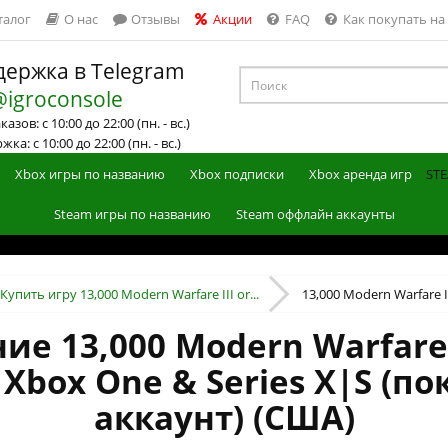
талог
О нас
Отзывы
Акции
FAQ
Как покупать на
ержка в Telegram
@igroconsole
азов: с 10:00 до 22:00 (пн. - вс.)
ка: с 10:00 до 22:00 (пн. - вс.)
Xbox игры по названию
Xbox подписки
Xbox аренда игр
STE
Steam игры по названию
Steam оффлайн аккаунты
Купить игру 13,000 Modern Warfare III or...
13,000 Modern Warfare III
 13,000 Modern Warfare II
 Xbox One & Series X|S (п
аккаунт) (США)