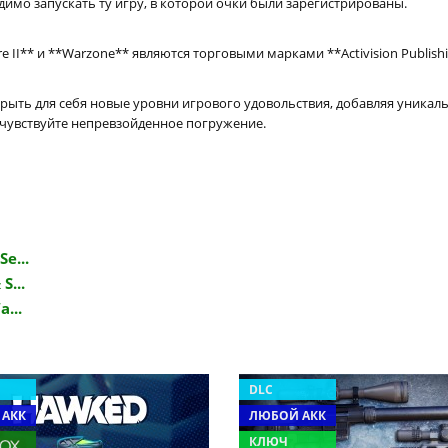
димо запускать ту игру, в которой очки были зарегистрированы.
are II** и **Warzone** являются торговыми марками **Activision Publishi
крыть для себя новые уровни игрового удовольствия, добавляя уникал
очувствуйте непревзойденное погружение.
e...
S...
a...
DLC
 АКК
ЛЮБОЙ АКК
КЛЮЧ