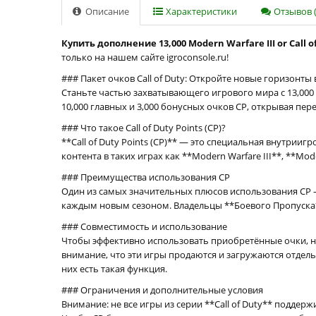
Описание
Характеристики
Отзывов (
Купить дополнение 13,000 Modern Warfare III or Call 
только на нашем сайте igroconsole.ru!
### Пакет очков Call of Duty: Откройте новые горизонты 
Станьте частью захватывающего игрового мира с 13,000 о
10,000 главных и 3,000 бонусных очков CP, открывая пе
### Что такое Call of Duty Points (CP)?
**Call of Duty Points (CP)** — это специальная внутри
контента в таких играх как **Modern Warfare III**, **Mo
### Преимущества использования CP
Один из самых значительных плюсов использования CP 
каждым новым сезоном. Владельцы **Боевого Пропуска*
### Совместимость и использование
Чтобы эффективно использовать приобретённые очки, необ
внимание, что эти игры продаются и загружаются отдель
них есть такая функция.
### Ограничения и дополнительные условия
Внимание: не все игры из серии **Call of Duty** подде