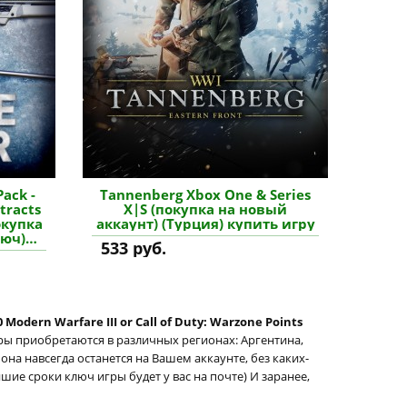
ack -
Tannenberg Xbox One & Series
tracts
X|S (покупка на новый
окупка
аккаунт) (Турция) купить игру
люч)
533 руб.
ение
 Modern Warfare III or Call of Duty: Warzone Points
гры приобретаются в различных регионах: Аргентина,
, она навсегда останется на Вашем аккаунте, без каких-
йшие сроки ключ игры будет у вас на почте) И заранее,