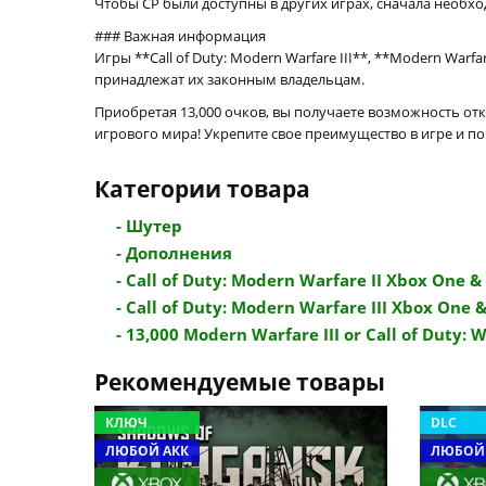
Чтобы CP были доступны в других играх, сначала необхо
### Важная информация
Игры **Call of Duty: Modern Warfare III**, **Modern Warf
принадлежат их законным владельцам.
Приобретая 13,000 очков, вы получаете возможность от
игрового мира! Укрепите свое преимущество в игре и п
Категории товара
- Шутер
- Дополнения
- Call of Duty: Modern Warfare II Xbox One & S
- Call of Duty: Modern Warfare III Xbox One & 
- 13,000 Modern Warfare III or Call of Duty: W
Рекомендуемые товары
КЛЮЧ
DLC
ЛЮБОЙ АКК
ЛЮБОЙ