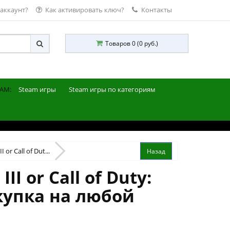
 аккаунт?
Как активировать ключ?
Контакты
Товаров 0 (0 руб.)
AM:
Steam игры
Steam игры по категориям
 or Call of Dut...
I or Call of Duty:
окупка на любой