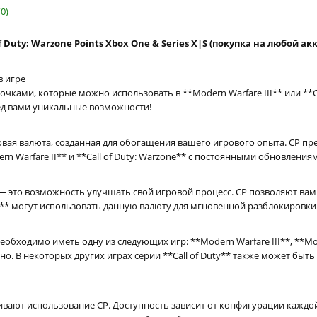
0)
of Duty: Warzone Points Xbox One & Series X|S (покупка на любой ак
в игре
чками, которые можно использовать в **Modern Warfare III** или **Cal
ред вами уникальные возможности!
игровая валюта, созданная для обогащения вашего игрового опыта. CP 
dern Warfare II** и **Call of Duty: Warzone** с постоянными обновлен
— это возможность улучшать свой игровой процесс. CP позволяют вам
* могут использовать данную валюту для мгновенной разблокировки у
ходимо иметь одну из следующих игр: **Modern Warfare III**, **Moder
но. В некоторых других играх серии **Call of Duty** также может быт
рживают использование CP. Доступность зависит от конфигурации кажд