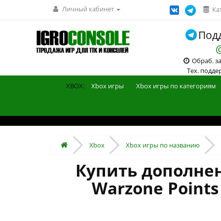
Личный кабинет
Ка
Подд
Обраб. зак
Тех. поддерж
XBOX:
Xbox игры
Xbox игры по категориям
Xbox
Xbox игры по названию
Купить дополнение
Warzone Points