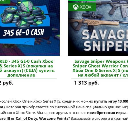
ED - 345 GE-0 Cash Xbox
Savage Sniper Weapons P
& Series X|S (покупка на
Sniper Ghost Warrior Con
й аккаунт) (США) купить
Xbox One & Series X|S (п
дополнение
на любой аккаунт / к
(США) купить дополн
2 руб.
1 313 руб.
солей Xbox One и Xbox Series X|S, среди них можно
купить игру 13,000
ША)
, которая приобретается по сниженной цене специально для Вас. И
сийского Xbox Store. Мы гарантируем, что после
приобретения игры
e III or Call of Duty: Warzone Points
? Заказывайте скорее и в кратча