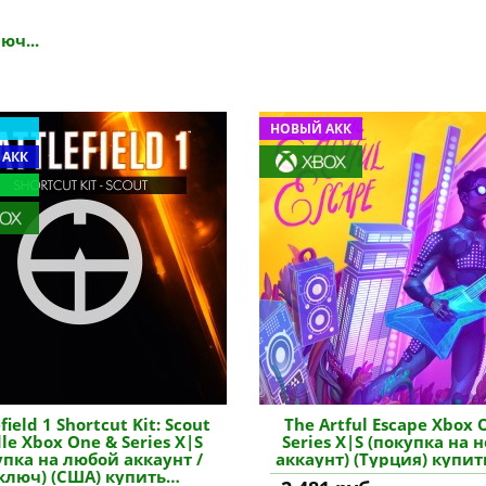
юч...
НОВЫЙ АКК
 АКК
field 1 Shortcut Kit: Scout
The Artful Escape Xbox 
le Xbox One & Series X|S
Series X|S (покупка на 
упка на любой аккаунт /
аккаунт) (Турция) купит
ключ) (США) купить