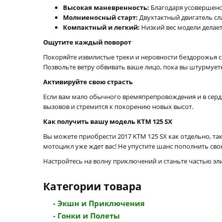
Высокая маневренность:
Благодаря усовершенст
Молниеносный старт:
Двухтактный двигатель сла
Компактный и легкий:
Низкий вес модели делае
Ощутите каждый поворот
Покоряйте извилистые треки и неровности бездорожья 
Позвольте ветру обвивать ваше лицо, пока вы штурмует
Активируйте свою страсть
Если вам мало обычного времяпрепровождения и в сердце
вызовов и стремится к покорению новых высот.
Как получить вашу модель KTM 125 SX
Вы можете приобрести 2017 KTM 125 SX как отдельно, так
мотоцикл уже ждет вас! Не упустите шанс пополнить св
Настройтесь на волну приключений и станьте частью эл
Категории товара
- Экшн и Приключения
- Гонки и Полеты