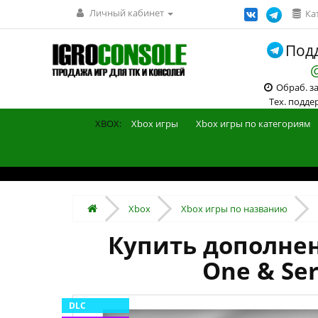
Личный кабинет
Ка
Подд
Обраб. зак
Тех. поддерж
XBOX:
Xbox игры
Xbox игры по категориям
Xbox
Xbox игры по названию
Купить дополнени
One & Ser
DLC