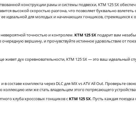
вованной конструкции рамы и системы подвески, KTM 125 SX обеспеч
вится высокой скоростью разгона, что позволяет буквально взлететь с
т ее идеальной для молодых и начинающих гонщиков, стремящихся к 
с невероятной точностью и контролем.
KTM 125 SX
подарит вам незабы
е очередную вершину, и прочувствуйте истинное удовольствие от поез
 живет дух соревновательности, KTM 125 SX — это ваш идеальный спут
 и в составе комплекта через DLC для MX vs ATV All Out. Проверьте с
ою коллекцию или же стать владельцем этого потрясающего устройства
итного клуба кроссовых гонщиков с
KTM 125 SX
. Пусть каждая поездк