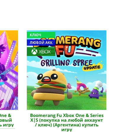
КЛЮЧ
ЛЮБОЙ АКК
One &
Boomerang Fu Xbox One & Series
новый
X|S (покупка на любой аккаунт
ь игру
/ ключ) (Аргентина) купить
игру