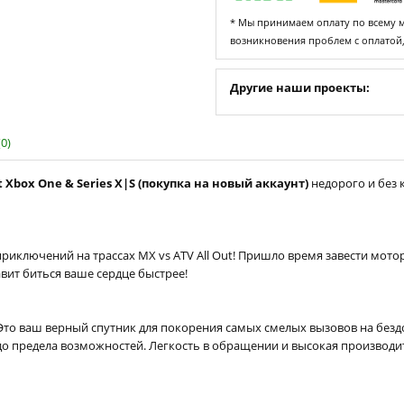
* Мы принимаем оплату по всему ми
возникновения проблем с оплатой
Другие наши проекты:
0)
t Xbox One & Series X|S (покупка на новый аккаунт)
недорого и без 
иключений на трассах MX vs ATV All Out! Пришло время завести мот
авит биться ваше сердце быстрее!
 Это ваш верный спутник для покорения самых смелых вызовов на безд
о предела возможностей. Легкость в обращении и высокая производит