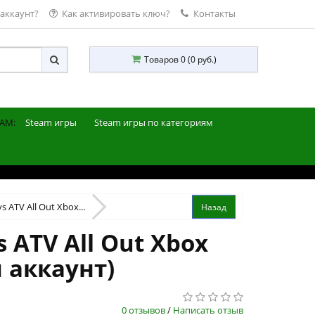
 аккаунт?
Как активировать ключ?
Контакты
Товаров 0 (0 руб.)
AM:
Steam игры
Steam игры по категориям
s ATV All Out Xbox...
 ATV All Out Xbox
й аккаунт)
0 отзывов
/
Написать отзыв