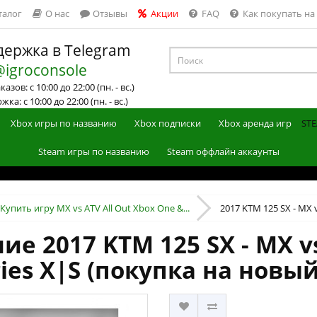
талог
О нас
Отзывы
Акции
FAQ
Как покупать на
ержка в Telegram
@igroconsole
азов: с 10:00 до 22:00 (пн. - вс.)
ка: с 10:00 до 22:00 (пн. - вс.)
Xbox игры по названию
Xbox подписки
Xbox аренда игр
STE
Steam игры по названию
Steam оффлайн аккаунты
Купить игру MX vs ATV All Out Xbox One &...
2017 KTM 125 SX - MX v
е 2017 KTM 125 SX - MX vs
ies X|S (покупка на новы