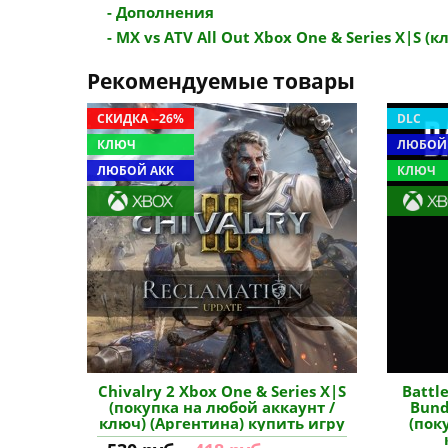
- Дополнения
- MX vs ATV All Out Xbox One & Series X|S (кл
Рекомендуемые товары
СКИДКА --26%
DLC
КЛЮЧ
ЛЮБОЙ
ЛЮБОЙ АКК
КЛЮЧ
Chivalry 2 Xbox One & Series X|S
Battle
(покупка на любой аккаунт /
Bund
ключ) (Аргентина) купить игру
(пок