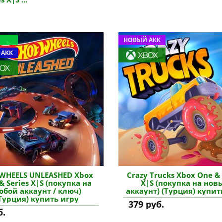
НОВЫЙ АКК
 АКК
WHEELS UNLEASHED Xbox
Crazy Trucks Xbox One & 
& Series X|S (покупка на
X|S (покупка на нов
юбой аккаунт / ключ)
аккаунт) (Турция) купит
Турция) купить игру
379 руб.
б.