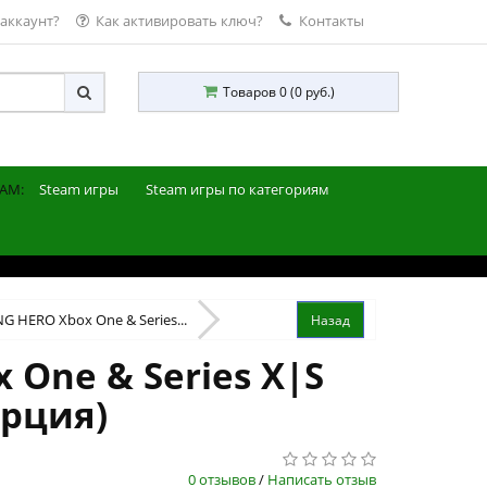
 аккаунт?
Как активировать ключ?
Контакты
Товаров 0 (0 руб.)
AM:
Steam игры
Steam игры по категориям
 HERO Xbox One & Series...
One & Series X|S
урция)
0 отзывов
/
Написать отзыв