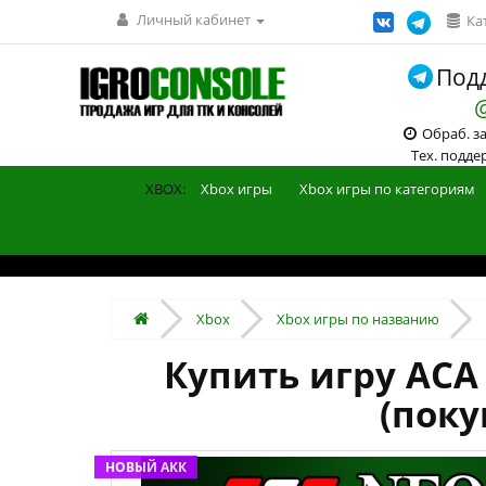
Личный кабинет
Ка
Подд
Обраб. зак
Тех. поддерж
XBOX:
Xbox игры
Xbox игры по категориям
Xbox
Xbox игры по названию
Купить игру ACA
(поку
НОВЫЙ АКК