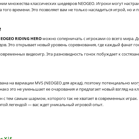
ании множества классических шедевров NEOGEO. Игроки могут настраи
 того времени. Это позволяет вам не только насладиться игрой, но и 
е
NEOGEO RIDING HERO
можно соперничать с игроками со всего мира. Д
дов. Это открывает новый уровень соревнования, где каждый фанат го
 современных видеоигр. Эта разновидность гонок побуждает к состяза
ована на вариации MVS (NEOGEO для аркад), поэтому потенциально мог
ко это не уменьшает ее очарования и предлагает новый взгляд на кл
н с тем самым шармом, которого так не хватает в современных играх
этой легендой — вас ждет уникальный игровой опыт.
X|S ...