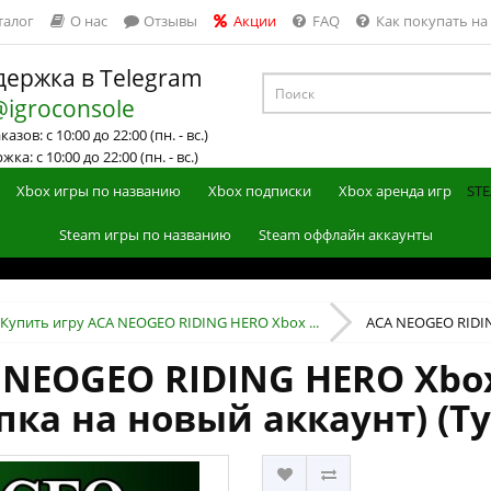
талог
О нас
Отзывы
Акции
FAQ
Как покупать на
ержка в Telegram
@igroconsole
азов: с 10:00 до 22:00 (пн. - вс.)
ка: с 10:00 до 22:00 (пн. - вс.)
Xbox игры по названию
Xbox подписки
Xbox аренда игр
STE
Steam игры по названию
Steam оффлайн аккаунты
Купить игру ACA NEOGEO RIDING HERO Xbox ...
ACA NEOGEO RIDING
 NEOGEO RIDING HERO Xbox 
пка на новый аккаунт) (Т