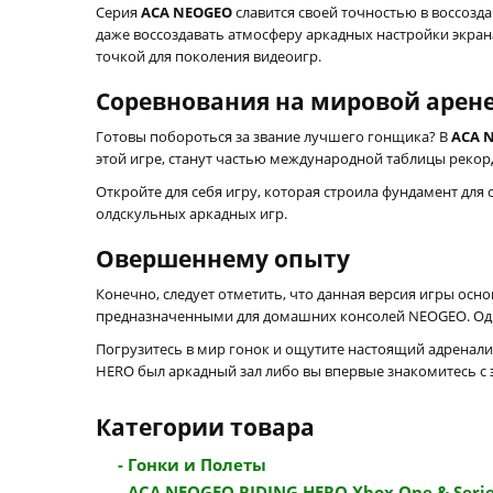
Серия
ACA NEOGEO
славится своей точностью в воссозд
даже воссоздавать атмосферу аркадных настройки экрана
точкой для поколения видеоигр.
Соревнования на мировой арен
Готовы побороться за звание лучшего гонщика? В
ACA 
этой игре, станут частью международной таблицы рекор
Откройте для себя игру, которая строила фундамент для
олдскульных аркадных игр.
Овершеннему опыту
Конечно, следует отметить, что данная версия игры осн
предназначенными для домашних консолей NEOGEO. Одна
Погрузитесь в мир гонок и ощутите настоящий адренали
HERO был аркадный зал либо вы впервые знакомитесь с 
Категории товара
- Гонки и Полеты
- ACA NEOGEO RIDING HERO Xbox One & Series 