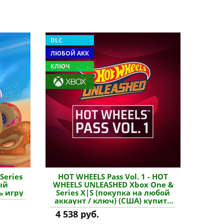
DLC
ЛЮБОЙ АКК
КЛЮЧ
Series
HOT WHEELS Pass Vol. 1 - HOT
ый
WHEELS UNLEASHED Xbox One &
ь игру
Series X|S (покупка на любой
аккаунт / ключ) (США) купить
дополнение
4 538 руб.