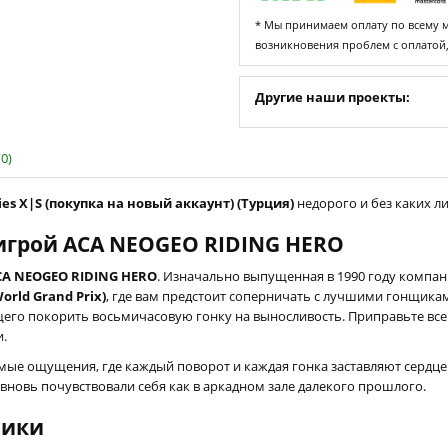
* Мы принимаем оплату по всему ми
возникновения проблем с оплатой
Другие наши проекты:
0)
es X|S (покупка на новый аккаунт) (Турция)
недорого и без каких ли
 игрой ACA NEOGEO RIDING HERO
CA NEOGEO RIDING HERO
. Изначально выпущенная в 1990 году компани
rld Grand Prix)
, где вам предстоит соперничать с лучшими гонщикам
его покорить восьмичасовую гонку на выносливость. Приправьте все
и.
ые ощущения, где каждый поворот и каждая гонка заставляют сердце 
вновь почувствовали себя как в аркадном зале далекого прошлого.
сики