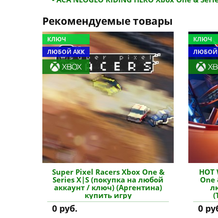
Рекомендуемые товары
КЛЮЧ
КЛЮЧ
ЛЮБОЙ АКК
ЛЮБОЙ
Super Pixel Racers Xbox One &
HOT 
Series X|S (покупка на любой
One 
аккаунт / ключ) (Аргентина)
л
купить игру
(
0 руб.
0 ру