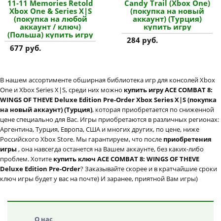
11-11 Memories Retold
Candy Trail (Xbox One)
Xbox One & Series X|S
(покупка на новый
(покупка на любой
аккаунт) (Турция)
аккаунт / ключ)
купить игру
(Польша) купить игру
284 руб.
677 руб.
В нашем ассортименте обширная библиотека игр для консолей Xbox
One и Xbox Series X|S, среди них можно
купить игру ACE COMBAT 8:
WINGS OF THEVE Deluxe Edition Pre-Order Xbox Series X|S (покупка
на новый аккаунт) (Турция)
, которая приобретается по сниженной
цене специально для Вас. Игры приобретаются в различных регионах:
Аргентина, Турция, Европа, США и многих других, по цене, ниже
Российского Xbox Store. Мы гарантируем, что после
приобретения
игры
, она навсегда останется на Вашем аккаунте, без каких-либо
проблем. Хотите
купить ключ ACE COMBAT 8: WINGS OF THEVE
Deluxe Edition Pre-Order
? Заказывайте скорее и в кратчайшие сроки
ключ игры будет у вас на почте) И заранее, приятной Вам игры)
О нас