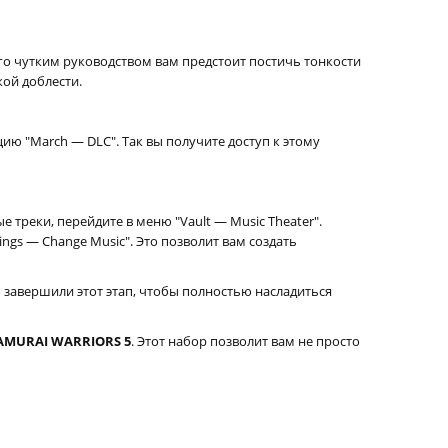
его чутким руководством вам предстоит постичь тонкости
кой доблести.
ию "March — DLC". Так вы получите доступ к этому
треки, перейдите в меню "Vault — Music Theater".
ings — Change Music". Это позволит вам создать
 завершили этот этап, чтобы полностью насладиться
AMURAI WARRIORS 5
. Этот набор позволит вам не просто