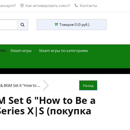
 аккаунт?
Как активировать ключ?
Контакты
Товаров 0 (0 руб.)
AM:
Steam игры
Steam игры по категориям
 & BGM Set 6 "How to ...
 Set 6 "How to Be a
eries X|S (покупка