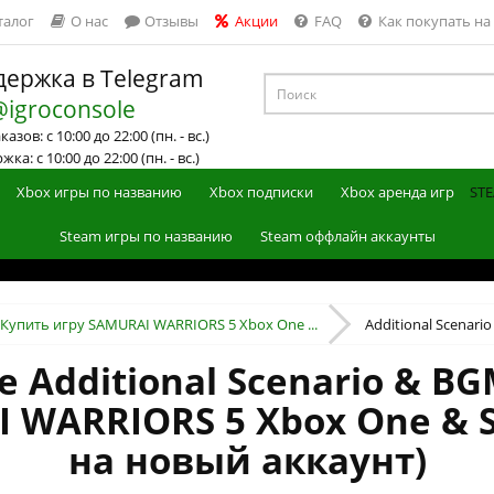
талог
О нас
Отзывы
Акции
FAQ
Как покупать на
ержка в Telegram
@igroconsole
азов: с 10:00 до 22:00 (пн. - вс.)
ка: с 10:00 до 22:00 (пн. - вс.)
Xbox игры по названию
Xbox подписки
Xbox аренда игр
STE
Steam игры по названию
Steam оффлайн аккаунты
Купить игру SAMURAI WARRIORS 5 Xbox One ...
Additional Scenario
Additional Scenario & BGM
I WARRIORS 5 Xbox One & S
на новый аккаунт)