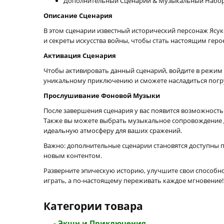
Дополнительный Сценарий & Музыкальный Набор 
Описание Сценария
В этом сценарии известный исторический персонаж Ясуке
и секреты искусства войны, чтобы стать настоящим геро
Активация Сценария
Чтобы активировать данный сценарий, войдите в режим M
уникальному приключению и сможете насладиться погр
Прослушивание Фоновой Музыки
После завершения сценария у вас появится возможность
Также вы можете выбрать музыкальное сопровождение для с
идеальную атмосферу для ваших сражений.
Важно: дополнительные сценарии становятся доступны п
новым контентом.
Разверните эпическую историю, улучшите свои способн
играть, а по-настоящему переживать каждое мгновение!
Категории товара
- Экшн и Приключения