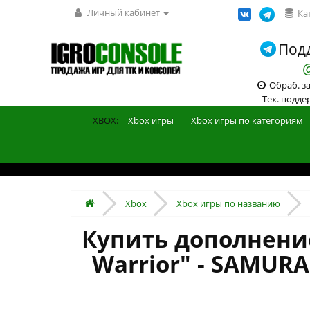
Личный кабинет
Ка
Подд
Обраб. зак
Тех. поддерж
XBOX:
Xbox игры
Xbox игры по категориям
Xbox
Xbox игры по названию
Купить дополнение 
Warrior" - SAMURA