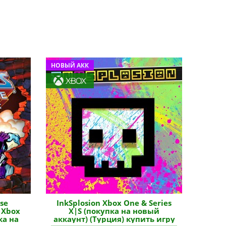
НОВЫЙ АКК
rse
InkSplosion Xbox One & Series
 Xbox
X|S (покупка на новый
ка на
аккаунт) (Турция) купить игру