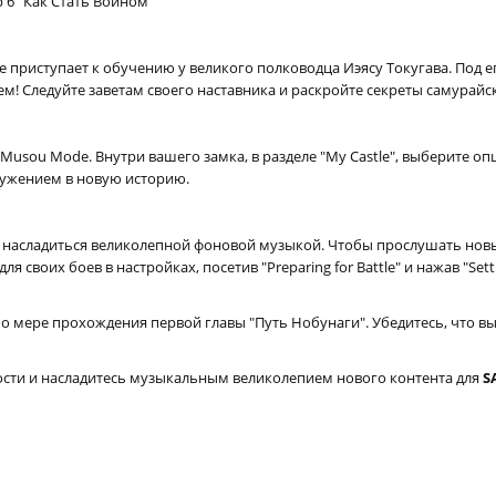
6 "Как Стать Воином"
 приступает к обучению у великого полководца Иэясу Токугава. Под 
ем! Следуйте заветам своего наставника и раскройте секреты самурайс
usou Mode. Внутри вашего замка, в разделе "My Castle", выберите опц
ужением в новую историю.
 насладиться великолепной фоновой музыкой. Чтобы прослушать новые 
воих боев в настройках, посетив "Preparing for Battle" и нажав "Sett
о мере прохождения первой главы "Путь Нобунаги". Убедитесь, что вы
ости и насладитесь музыкальным великолепием нового контента для
S