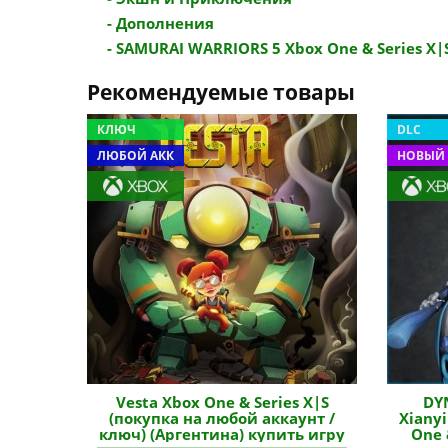
- Дополнения
- SAMURAI WARRIORS 5 Xbox One & Series X|S
Рекомендуемые товары
КЛЮЧ
DLC
ЛЮБОЙ АКК
НОВЫЙ 
Vesta Xbox One & Series X|S
DY
(покупка на любой аккаунт /
Xianyi
ключ) (Аргентина) купить игру
One 