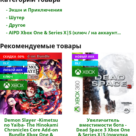
- Экшн и Приключения
- Шутер
- Другое
- AIPD Xbox One & Series X|S (ключ / на аккаунт...
Рекомендуемые товары
СКИДКА -50%
НОВЫЙ АКК
DLC
DLC
ЛЮБОЙ АКК
КЛЮЧ
Demon Slayer -Kimetsu
Увеличитель
no Yaiba- The Hinokami
вместимости бота -
Chronicles Core Add-on
Dead Space 3 Xbox One
Bundle Xbox One &
& Series X|S (покупка