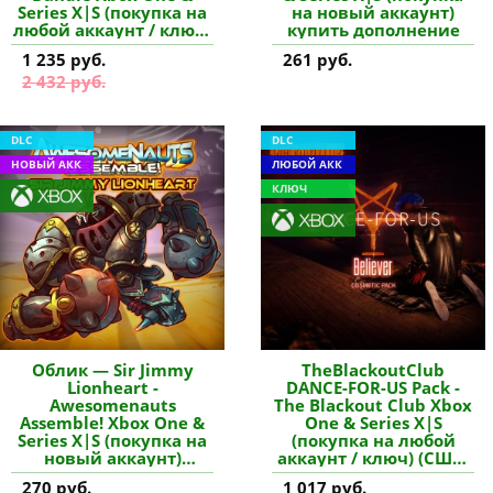
Series X|S (покупка на
на новый аккаунт)
любой аккаунт / ключ)
купить дополнение
(США) купить
1 235 руб.
261 руб.
дополнение
2 432 руб.
DLC
DLC
НОВЫЙ АКК
ЛЮБОЙ АКК
КЛЮЧ
Облик — Sir Jimmy
TheBlackoutClub
Lionheart -
DANCE-FOR-US Pack -
Awesomenauts
The Blackout Club Xbox
Assemble! Xbox One &
One & Series X|S
Series X|S (покупка на
(покупка на любой
новый аккаунт)
аккаунт / ключ) (США)
(Турция) купить
купить дополнение
270 руб.
1 017 руб.