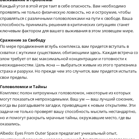
Каждый угол в этой игре таит в себе опасность. Вам необходимо
проявлять не только физическую ловкость, но и остроумие, чтобы
справляться с различными головоломками на пути к свободе. Ваша
способность принимать решения в критических ситуациях станет
ключевым фактором для вашего выживания в этом зловещем мире.
Сражение за Свободу
По мере продвижения вглубь комплекса, вам придется вступать в
схватки с жуткими существами, обитающими здесь. Каждая встреча со
злом требует от вас максимальной концентрации и готовности к
неожиданностям. Цель ясна — выбраться живым из этого трапезника
страха и разрухи. Но прежде чем это случится, вам придется испытать
свои пределы.
Головоломки и Тайны
Комплекс полон хитроумных головоломок, некоторые из которых
могут показаться непроходимыми. Ваш ум — ваш лучший союзник,
когда вы разгадываете загадки, приводящие к новым открытиям. Эти
задачи не только проверят вашу способность мыслить нестандартно,
но и помогут раскрыть мрачные тайны, окружавшие место, где вы
оказались.
Albedo: Eyes From Outer Space предлагает уникальный опыт,