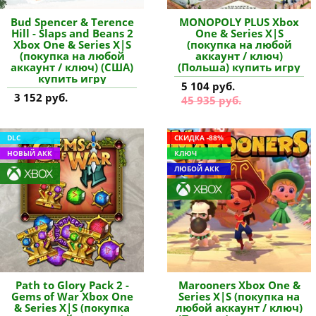
Bud Spencer & Terence
MONOPOLY PLUS Xbox
Hill - Slaps and Beans 2
One & Series X|S
Xbox One & Series X|S
(покупка на любой
(покупка на любой
аккаунт / ключ)
аккаунт / ключ) (США)
(Польша) купить игру
купить игру
5 104 руб.
3 152 руб.
45 935 руб.
DLC
СКИДКА -88%
НОВЫЙ АКК
КЛЮЧ
ЛЮБОЙ АКК
Path to Glory Pack 2 -
Marooners Xbox One &
Gems of War Xbox One
Series X|S (покупка на
& Series X|S (покупка
любой аккаунт / ключ)