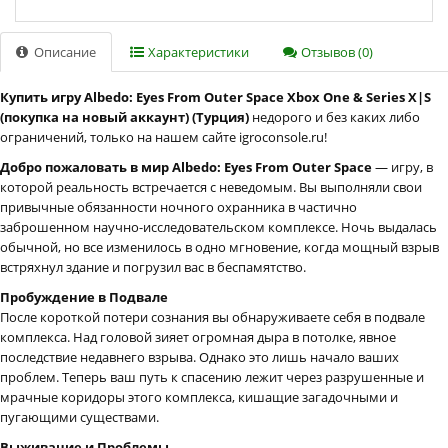
Описание
Характеристики
Отзывов (0)
Купить игру Albedo: Eyes From Outer Space Xbox One & Series X|S
(покупка на новый аккаунт) (Турция)
недорого и без каких либо
ограничений, только на нашем сайте igroconsole.ru!
Добро пожаловать в мир Albedo: Eyes From Outer Space
— игру, в
которой реальность встречается с неведомым. Вы выполняли свои
привычные обязанности ночного охранника в частично
заброшенном научно-исследовательском комплексе. Ночь выдалась
обычной, но все изменилось в одно мгновение, когда мощный взрыв
встряхнул здание и погрузил вас в беспамятство.
Пробуждение в Подвале
После короткой потери сознания вы обнаруживаете себя в подвале
комплекса. Над головой зияет огромная дыра в потолке, явное
последствие недавнего взрыва. Однако это лишь начало ваших
проблем. Теперь ваш путь к спасению лежит через разрушенные и
мрачные коридоры этого комплекса, кишащие загадочными и
пугающими существами.
Выживание и Проблемы