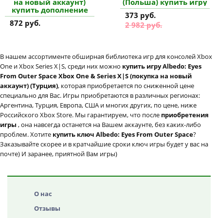
на новый аккаунт)
(Польша) купить игру
купить дополнение
373 руб.
872 руб.
2 982 руб.
В нашем ассортименте обширная библиотека игр для консолей Xbox
One и Xbox Series X|S, среди них можно
купить игру Albedo: Eyes
From Outer Space Xbox One & Series X|S (покупка на новый
аккаунт) (Турция)
, которая приобретается по сниженной цене
специально для Вас. Игры приобретаются в различных регионах:
Аргентина, Турция, Европа, США и многих других, по цене, ниже
Российского Xbox Store. Мы гарантируем, что после
приобретения
игры
, она навсегда останется на Вашем аккаунте, без каких-либо
проблем. Хотите
купить ключ Albedo: Eyes From Outer Space
?
Заказывайте скорее и в кратчайшие сроки ключ игры будет у вас на
почте) И заранее, приятной Вам игры)
О нас
Отзывы