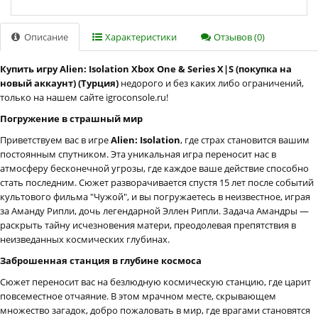
Описание
Характеристики
Отзывов (0)
Купить игру Alien: Isolation Xbox One & Series X|S (покупка на
новый аккаунт) (Турция)
недорого и без каких либо ограничений,
только на нашем сайте igroconsole.ru!
Погружение в страшный мир
Приветствуем вас в игре
Alien: Isolation
, где страх становится вашим
постоянным спутником. Эта уникальная игра переносит нас в
атмосферу бесконечной угрозы, где каждое ваше действие способно
стать последним. Сюжет разворачивается спустя 15 лет после событий
культового фильма "Чужой", и вы погружаетесь в неизвестное, играя
за Аманду Рипли, дочь легендарной Эллен Рипли. Задача Амандры —
раскрыть тайну исчезновения матери, преодолевая препятствия в
неизведанных космических глубинах.
Заброшенная станция в глубине космоса
Сюжет переносит вас на безлюдную космическую станцию, где царит
повсеместное отчаяние. В этом мрачном месте, скрывающем
множество загадок, добро пожаловать в мир, где врагами становятся