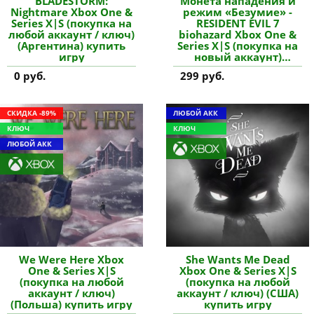
BLADESTORM:
Монета нападения и
Nightmare Xbox One &
режим «Безумие» -
Series X|S (покупка на
RESIDENT EVIL 7
любой аккаунт / ключ)
biohazard Xbox One &
(Аргентина) купить
Series X|S (покупка на
игру
новый аккаунт)
купить дополнение
0 руб.
299 руб.
СКИДКА -89%
ЛЮБОЙ АКК
КЛЮЧ
КЛЮЧ
ЛЮБОЙ АКК
We Were Here Xbox
She Wants Me Dead
One & Series X|S
Xbox One & Series X|S
(покупка на любой
(покупка на любой
аккаунт / ключ)
аккаунт / ключ) (США)
(Польша) купить игру
купить игру