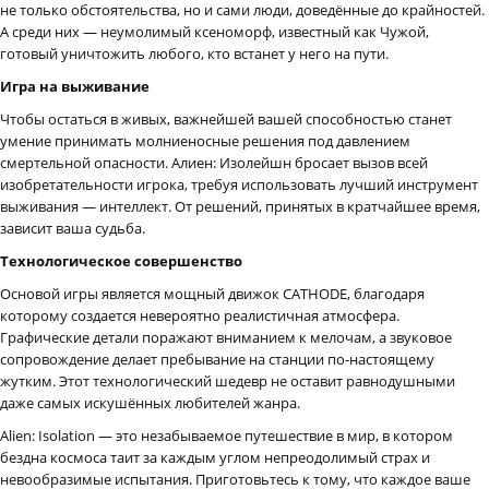
не только обстоятельства, но и сами люди, доведённые до крайностей.
А среди них — неумолимый ксеноморф, известный как Чужой,
готовый уничтожить любого, кто встанет у него на пути.
Игра на выживание
Чтобы остаться в живых, важнейшей вашей способностью станет
умение принимать молниеносные решения под давлением
смертельной опасности. Алиен: Изолейшн бросает вызов всей
изобретательности игрока, требуя использовать лучший инструмент
выживания — интеллект. От решений, принятых в кратчайшее время,
зависит ваша судьба.
Технологическое совершенство
Основой игры является мощный движок CATHODE, благодаря
которому создается невероятно реалистичная атмосфера.
Графические детали поражают вниманием к мелочам, а звуковое
сопровождение делает пребывание на станции по-настоящему
жутким. Этот технологический шедевр не оставит равнодушными
даже самых искушённых любителей жанра.
Alien: Isolation — это незабываемое путешествие в мир, в котором
бездна космоса таит за каждым углом непреодолимый страх и
невообразимые испытания. Приготовьтесь к тому, что каждое ваше