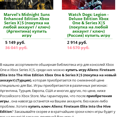
Marvel's Midnight Suns
Watch Dogs: Legion -
Enhanced Edition Xbox
Deluxe Edition Xbox
Series X|S (покупка на
One & Series X|S
любой аккаунт / ключ)
(покупка на любой
(Аргентина) купить
аккаунт / ключ)
игру
(Россия) купить игру
5 149 руб.
2 914 руб.
36 041 руб.
14 570 руб.
В нашем ассортименте обширная библиотека игр для консолей Xbox
One и Xbox Series X|S, среди них можно
купить игру Aliens: Fireteam
Elite Into The Hive Edition Xbox One & Series X|S (покупка на новый
аккаунт) (Турция)
, которая приобретается по сниженной цене
специально для Вас. Игры приобретаются в различных регионах:
Аргентина, Турция, Европа, США и многих других, по цене, ниже
Российского Xbox Store. Мы гарантируем, что после
приобретения
игры
, она навсегда останется на Вашем аккаунте, без каких-либо
проблем. Хотите
купить ключ Aliens: Fireteam Elite Into the Hive
Edition
? Заказывайте скорее и в кратчайшие сроки ключ игры будет у
вас на почте) И заранее, приятной Вам игры)