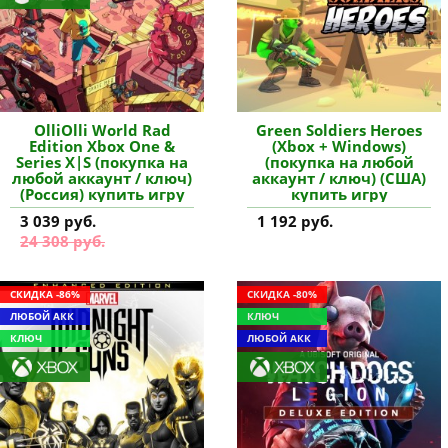
OlliOlli World Rad
Green Soldiers Heroes
Edition Xbox One &
(Xbox + Windows)
Series X|S (покупка на
(покупка на любой
любой аккаунт / ключ)
аккаунт / ключ) (США)
(Россия) купить игру
купить игру
3 039 руб.
1 192 руб.
24 308 руб.
СКИДКА -86%
СКИДКА -80%
ЛЮБОЙ АКК
КЛЮЧ
КЛЮЧ
ЛЮБОЙ АКК