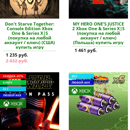
Don't Starve Together:
MY HERO ONE'S JUSTICE
Console Edition Xbox
2 Xbox One & Series X|S
One & Series X|S
(покупка на любой
(покупка на любой
аккаунт / ключ)
аккаунт / ключ) (США)
(Польша) купить игру
купить игру
1 461 руб.
1 235 руб.
2 432 руб.
СКИДКА -67%
DLC
КЛЮЧ
ЛЮБОЙ АКК
DLC
ЛЮБОЙ АКК