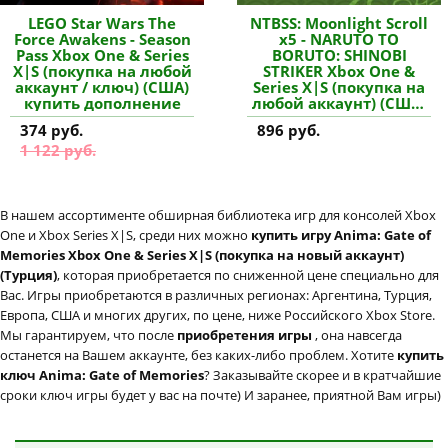
LEGO Star Wars The
NTBSS: Moonlight Scroll
Force Awakens - Season
x5 - NARUTO TO
Pass Xbox One & Series
BORUTO: SHINOBI
X|S (покупка на любой
STRIKER Xbox One &
аккаунт / ключ) (США)
Series X|S (покупка на
купить дополнение
любой аккаунт) (США)
купить дополнение
374 руб.
896 руб.
1 122 руб.
В нашем ассортименте обширная библиотека игр для консолей Xbox
One и Xbox Series X|S, среди них можно
купить игру Anima: Gate of
Memories Xbox One & Series X|S (покупка на новый аккаунт)
(Турция)
, которая приобретается по сниженной цене специально для
Вас. Игры приобретаются в различных регионах: Аргентина, Турция,
Европа, США и многих других, по цене, ниже Российского Xbox Store.
Мы гарантируем, что после
приобретения игры
, она навсегда
останется на Вашем аккаунте, без каких-либо проблем. Хотите
купить
ключ Anima: Gate of Memories
? Заказывайте скорее и в кратчайшие
сроки ключ игры будет у вас на почте) И заранее, приятной Вам игры)