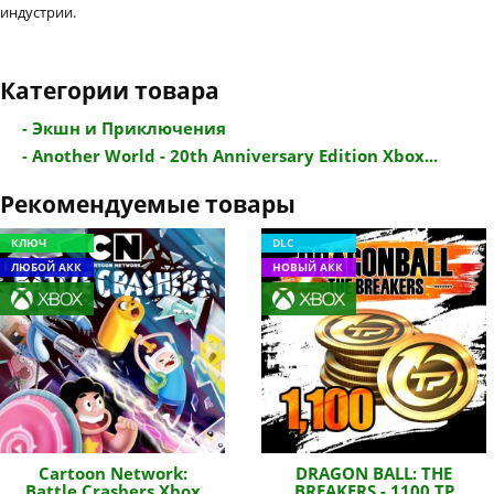
индустрии.
Категории товара
- Экшн и Приключения
- Another World - 20th Anniversary Edition Xbox...
Рекомендуемые товары
КЛЮЧ
DLC
ЛЮБОЙ АКК
НОВЫЙ АКК
Cartoon Network:
DRAGON BALL: THE
Battle Crashers Xbox
BREAKERS - 1100 TP