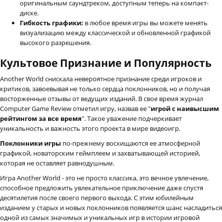
оригинальным саундтреком, доступным теперь на компакт-
диске.
Гибкость графики:
в любое время игры вы можете менять
визуализацию между классической и обновленной графикой
высокого разрешения.
Культовое Признание и Популярность
Another World снискала невероятное признание среди игроков и
критиков, завоевывая не только сердца поклонников, но и получая
восторженные отзывы от ведущих изданий. В свое время журнал
Computer Game Review отметил игру, назвав ее "
игрой с наивысшим
рейтингом за все время
". Такое уважение подчеркивает
уникальность и важность этого проекта в мире видеоигр.
Поклонники игры
по-прежнему восхищаются ее атмосферной
графикой, новаторским геймплеем и захватывающей историей,
которая не оставляет равнодушным.
Игра Another World - это не просто классика, это вечное увлечение,
способное предложить увлекательное приключение даже спустя
десятилетия после своего первого выхода. С этим юбилейным
изданием у старых и новых поклонников появляется шанс насладиться
одной из самых значимых и уникальных игр в истории игровой