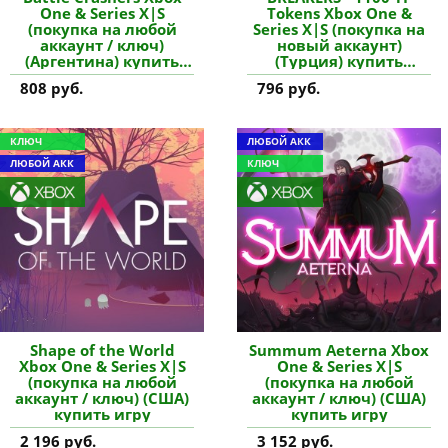
One & Series X|S
Tokens Xbox One &
(покупка на любой
Series X|S (покупка на
аккаунт / ключ)
новый аккаунт)
(Аргентина) купить
(Турция) купить
игру
дополнение
808 руб.
796 руб.
КЛЮЧ
ЛЮБОЙ АКК
ЛЮБОЙ АКК
КЛЮЧ
Shape of the World
Summum Aeterna Xbox
Xbox One & Series X|S
One & Series X|S
(покупка на любой
(покупка на любой
аккаунт / ключ) (США)
аккаунт / ключ) (США)
купить игру
купить игру
2 196 руб.
3 152 руб.