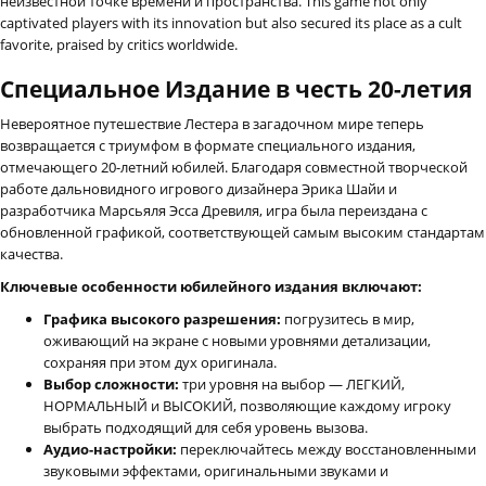
неизвестной точке времени и пространства. This game not only
captivated players with its innovation but also secured its place as a cult
favorite, praised by critics worldwide.
Специальное Издание в честь 20-летия
Невероятное путешествие Лестера в загадочном мире теперь
возвращается с триумфом в формате специального издания,
отмечающего 20-летний юбилей. Благодаря совместной творческой
работе дальновидного игрового дизайнера Эрика Шайи и
разработчика Марсьяля Эсса Древиля, игра была переиздана с
обновленной графикой, соответствующей самым высоким стандартам
качества.
Ключевые особенности юбилейного издания включают:
Графика высокого разрешения:
погрузитесь в мир,
оживающий на экране с новыми уровнями детализации,
сохраняя при этом дух оригинала.
Выбор сложности:
три уровня на выбор — ЛЕГКИЙ,
НОРМАЛЬНЫЙ и ВЫСОКИЙ, позволяющие каждому игроку
выбрать подходящий для себя уровень вызова.
Аудио-настройки:
переключайтесь между восстановленными
звуковыми эффектами, оригинальными звуками и