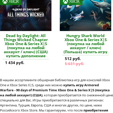
Dead by Daylight: All
Hungry Shark World
Things Wicked Chapter
Xbox One & Series X|S
Xbox One & Series X|S
(покупка на любой
(покупка на любой
аккаунт / ключ)
аккаунт / ключ) (США)
(Польша) купить игру
купить дополнение
512 руб.
1 434 руб.
5 631 руб.
В нашем ассортименте обширная библиотека игр для консолей Xbox
One и Xbox Series X|S, среди них можно
купить игру Armored
Warfare - 90 days of Premium Time Xbox One & Series X|S (покупка
на любой аккаунт) (США)
, которая приобретается по сниженной цене
специально для Вас. Игры приобретаются в различных регионах:
Аргентина, Турция, Европа, США и многих других, по цене, ниже
Российского Xbox Store. Мы гарантируем, что после
приобретения