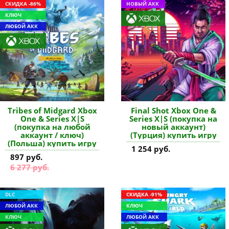
СКИДКА -86%
НОВЫЙ АКК
КЛЮЧ
ЛЮБОЙ АКК
Tribes of Midgard Xbox
Final Shot Xbox One &
One & Series X|S
Series X|S (покупка на
(покупка на любой
новый аккаунт)
аккаунт / ключ)
(Турция) купить игру
(Польша) купить игру
1 254 руб.
897 руб.
6 277 руб.
DLC
СКИДКА -91%
ЛЮБОЙ АКК
КЛЮЧ
КЛЮЧ
ЛЮБОЙ АКК