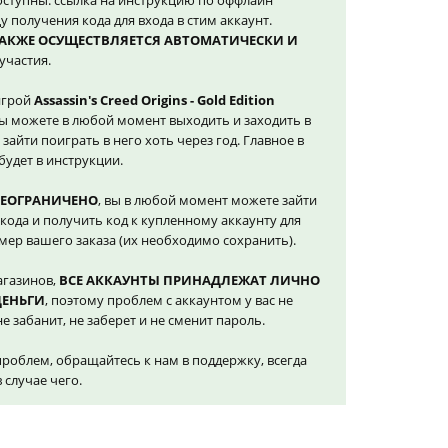
оступны: ссылка на инструкцию по оффлайн
у получения кода для входа в стим аккаунт.
ТАКЖЕ ОСУЩЕСТВЛЯЕТСЯ АВТОМАТИЧЕСКИ И
участия.
игрой
Assassin's Creed Origins - Gold Edition
вы можете в любой момент выходить и заходить в
 зайти поиграть в него хоть через год. Главное в
будет в инструкции.
НЕОГРАНИЧЕНО
, вы в любой момент можете зайти
кода и получить код к купленному аккаунту для
омер вашего заказа (их необходимо сохранить).
агазинов,
ВСЕ АККАУНТЫ ПРИНАДЛЕЖАТ ЛИЧНО
ДЕНЬГИ
, поэтому проблем с аккаунтом у вас не
е забанит, не заберет и не сменит пароль.
проблем, обращайтесь к нам в поддержку, всегда
случае чего.