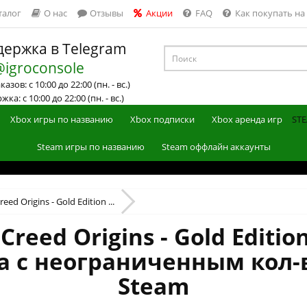
талог
О нас
Отзывы
Акции
FAQ
Как покупать на
ержка в Telegram
@igroconsole
азов: с 10:00 до 22:00 (пн. - вс.)
ка: с 10:00 до 22:00 (пн. - вс.)
Xbox игры по названию
Xbox подписки
Xbox аренда игр
STE
Steam игры по названию
Steam оффлайн аккаунты
reed Origins - Gold Edition ...
 Creed Origins - Gold Edi
да с неограниченным кол-
Steam