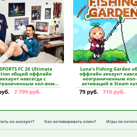
 SPORTS FC 26 Ultimate
Luna's Fishing Garden 
ition общий оффлайн
оффлайн аккаунт навсе
аккаунт навсегда с
неограниченным кол
граниченным кол-вом
активаций в Steam ку
иваций в Steam купить
руб.
7 799 руб.
79 руб.
719 руб.
пать на аккаунт?
Как активировать ключ?
Игры по катег