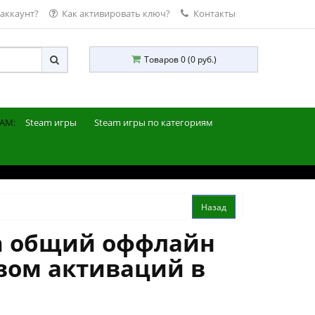
 аккаунт?
Как активировать ключ?
Контакты
Товаров 0 (0 руб.)
AM:
Steam игры
Steam игры по категориям
tion общий оффлайн
вом активаций в