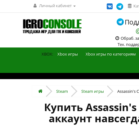
Личный кабинет
Ка
Подд
Обраб. зак
Тех. поддерж
XBOX:
Xbox игры
Xbox игры по категориям
Steam
Steam игры
Assassin's C
Купить Assassin's
аккаунт навсег