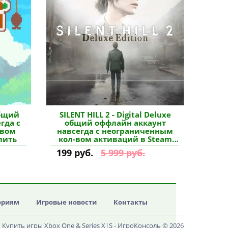
общий
SILENT HILL 2 - Digital Deluxe
гда с
общий оффлайн аккаунт
-вом
навсегда с неограниченным
пить
кол-вом активаций в Steam
купить
199 руб.
5 999 руб.
ориям
Игровые новости
Контакты
Купить игры Xbox One & Series X|S - ИгроКонсоль © 2026