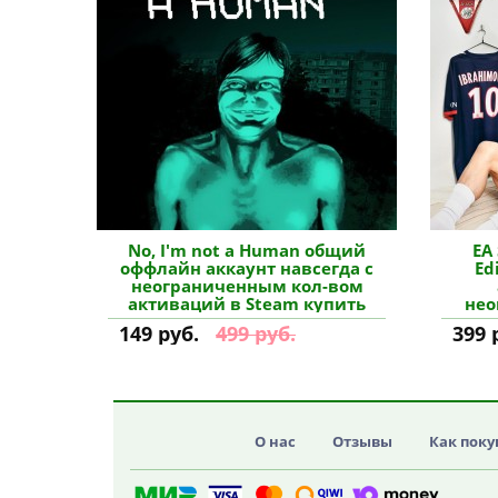
No, I'm not a Human общий
EA
оффлайн аккаунт навсегда с
Ed
неограниченным кол-вом
активаций в Steam купить
нео
акт
149 руб.
499 руб.
399 
О нас
Отзывы
Как поку