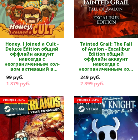
Honey, I Joined a Cult -
Tainted Grail: The Fall
Deluxe Edition общий
of Avalon - Excalibur
оффлайн аккаунт
Edition общий
навсегда с
оффлайн аккаунт
неограниченным кол-
навсегда с
вом активаций в
неограниченным кол-
Steam купить
вом активаций в
99 руб.
249 руб.
Steam купить
1 879 руб.
2 399 руб.
СКИДКА -96%
СКИДКА -84%