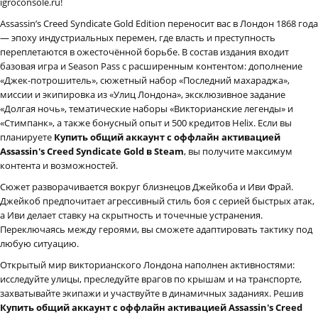
igroconsole.ru!
Assassin’s Creed Syndicate Gold Edition переносит вас в Лондон 1868 года
— эпоху индустриальных перемен, где власть и преступность
переплетаются в ожесточённой борьбе. В состав издания входит
базовая игра и Season Pass с расширенным контентом: дополнение
«Джек-потрошитель», сюжетный набор «Последний махараджа»,
миссии и экипировка из «Улиц Лондона», эксклюзивное задание
«Долгая ночь», тематические наборы «Викторианские легенды» и
«Стимпанк», а также бонусный опыт и 500 кредитов Helix. Если вы
планируете
Купить общий аккаунт с оффлайн активацией
Assassin's Creed Syndicate Gold в Steam
, вы получите максимум
контента и возможностей.
Сюжет разворачивается вокруг близнецов Джейкоба и Иви Фрай.
Джейкоб предпочитает агрессивный стиль боя с серией быстрых атак,
а Иви делает ставку на скрытность и точечные устранения.
Переключаясь между героями, вы сможете адаптировать тактику под
любую ситуацию.
Открытый мир викторианского Лондона наполнен активностями:
исследуйте улицы, преследуйте врагов по крышам и на транспорте,
захватывайте экипажи и участвуйте в динамичных заданиях. Решив
Купить общий аккаунт с оффлайн активацией Assassin's Creed