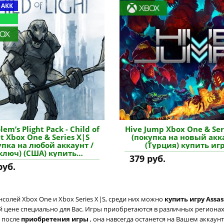
 АКК
lem’s Plight Pack - Child of
Hive Jump Xbox One & Ser
ht Xbox One & Series X|S
(покупка на новый акк
упка на любой аккаунт /
(Турция) купить иг
ключ) (США) купить
379 руб.
дополнение
руб.
солей Xbox One и Xbox Series X|S, среди них можно
купить игру Assas
й цене специально для Вас. Игры приобретаются в различных регионах:
о после
приобретения игры
, она навсегда останется на Вашем аккаун