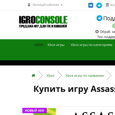
Личный кабинет
Ка
Подд
Обраб. зак
Тех. поддерж
XBOX:
Xbox игры
Xbox игры по категориям
Xbox
Xbox игры по названию
Купить игру Assass
НОВЫЙ АКК