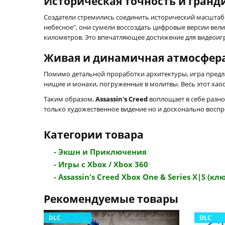
Историческая точность и гранд
Создатели стремились соединить исторический масштаб 
небесное", они сумели воссоздать цифровые версии вел
километров. Это впечатляющее достижение для видеоиг
Живая и динамичная атмосфер
Помимо детальной проработки архитектуры, игра предл
нищие и монахи, погруженные в молитвы. Весь этот хаос
Таким образом,
Assassin's Creed
воплощает в себе разно
только художественное видение но и досконально воспр
Категории товара
- Экшн и Приключения
- Игры с Xbox / Xbox 360
- Assassin's Creed Xbox One & Series X|S (ключ
Рекомендуемые товары
DLC
DLC