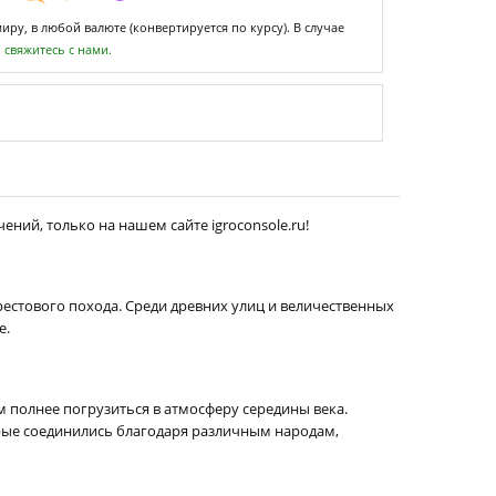
ру, в любой валюте (конвертируется по курсу). В случае
,
свяжитесь с нами.
ений, только на нашем сайте igroconsole.ru!
естового похода. Среди древних улиц и величественных
е.
м полнее погрузиться в атмосферу середины века.
рые соединились благодаря различным народам,