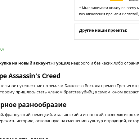
* Мы принимаем оплату по всему ми
возникновения проблем с оплатой
Другие наши проекты:
0)
покупка на новый аккаунт) (Турция)
недорого и без каких либо огранич
 Assassin's Creed
ательное путешествие по землям Ближнего Востока времен Третьего кр
которому пришлось стать членом братства убийц в самом юном возраст
урное разнообразие
й, французский, немецкий, итальянский и испанский, позволяя игрока
режить историю, основанную на смешении культур и традиций, кото