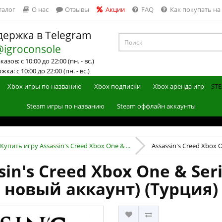
талог
О нас
Отзывы
Акции
FAQ
Как покупать на
ержка в Telegram
@igroconsole
азов: с 10:00 до 22:00 (пн. - вс.)
ка: с 10:00 до 22:00 (пн. - вс.)
Xbox игры по названию
Xbox подписки
Xbox аренда игр
STE
Steam игры по названию
Steam оффлайн аккаунты
Купить игру Assassin's Creed Xbox One & ...
Assassin's Creed Xbox On
in's Creed Xbox One & Ser
новый аккаунт) (Турция)