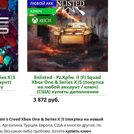
ЛЮБОЙ АКК
КЛЮЧ
ies X|S
Enlisted - Pz.Kpfw. II (F) Squad
аунт)
Xbox One & Series X|S (покупка
ру
на любой аккаунт / ключ)
(США) купить дополнение
3 872 руб.
sin's Creed Xbox One & Series X|S (покупка на новый
 Аргентина, Турция, Европа, США и многих других, по
те, без каких-либо проблем. Хотите
купить ключ