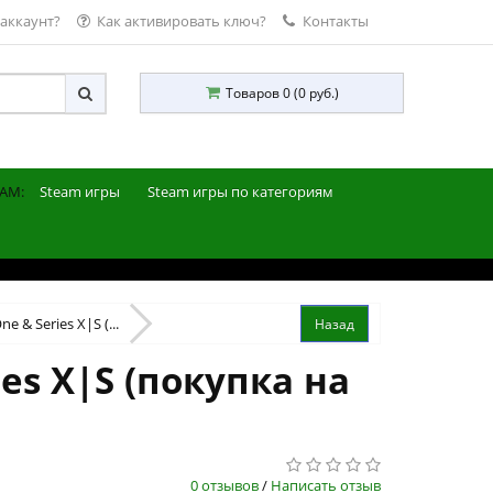
 аккаунт?
Как активировать ключ?
Контакты
Товаров 0 (0 руб.)
AM:
Steam игры
Steam игры по категориям
e & Series X|S (...
ies X|S (покупка на
0 отзывов
/
Написать отзыв