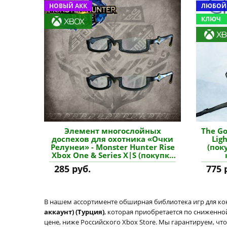
НОВЫЙ АКК
ЛЮБОЙ
КЛЮЧ
Элемент многослойных
The Go
доспехов для охотника «Очки
Lig
Релунеи» - Monster Hunter Rise
(пок
Xbox One & Series X|S (покупка
на новый аккаунт) купить
285 руб.
775 
дополнение
В нашем ассортименте обширная библиотека игр для кон
аккаунт) (Турция)
, которая приобретается по сниженно
цене, ниже Российского Xbox Store. Мы гарантируем, чт