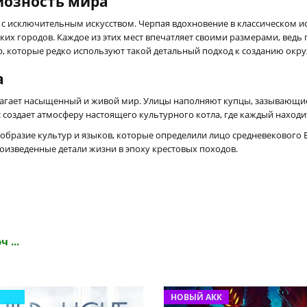
иозность мира
с исключительным искусством. Черпая вдохновение в классическом иск
иких городов. Каждое из этих мест впечатляет своими размерами, вед
р, которые редко используют такой детальный подход к созданию ок
а
агает насыщенный и живой мир. Улицы наполняют купцы, зазывающие 
 создает атмосферу настоящего культурного котла, где каждый находит
образие культур и языков, которые определили лицо средневекового Б
оизведенные детали жизни в эпоху крестовых походов.
 ...
НОВЫЙ АКК