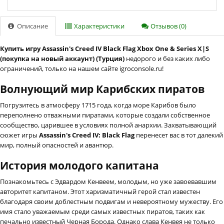
Описание
Характеристики
Отзывов (0)
Купить игру Assassin's Creed IV Black Flag Xbox One & Series X|S
(покупка на новый аккаунт) (Турция)
недорого и без каких либо
ограничений, только на нашем сайте igroconsole.ru!
Волнующий мир Карибских пиратов
Погрузитесь в атмосферу 1715 года, когда море Карибов было
переполнено отважными пиратами, которые создали собственное
сообщество, царившее в условиях полной анархии. Захватывающий
сюжет игры
Assassin's Creed IV: Black Flag
перенесет вас в тот далекий
мир, полный опасностей и авантюр.
История молодого капитана
Познакомьтесь с Эдвардом Кенвеем, молодым, но уже завоевавшим
авторитет капитаном. Этот харизматичный герой стал известен
благодаря своим доблестным подвигам и невероятному мужеству. Его
имя стало уважаемым среди самых известных пиратов, таких как
печально известный Черная Борода. Однако слава Кенвея не только