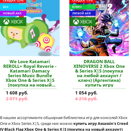
СКИДКА -23%
СКИДКА -75%
DLC
КЛЮЧ
НОВЫЙ АКК
ЛЮБОЙ АКК
We Love Katamari
DRAGON BALL
REROLL+ Royal Reverie -
XENOVERSE 2 Xbox One
Katamari Damacy
& Series X|S (покупка
Series Music Bundle
на любой аккаунт /
Xbox One & Series X|S
ключ) (Аргентина)
(покупка на новый
купить игру
аккаунт) (Турция)
1 608 руб.
1 054 руб.
купить дополнение
2 071 руб.
4 216 руб.
В нашем ассортименте обширная библиотека игр для консолей Xbox
One и Xbox Series X|S, среди них можно
купить игру Assassin's Creed
IV Black Flag Xbox One & Series X|S (покупка на новый аккаунт)