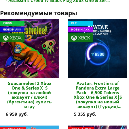
- Assassin's Creed IV Black Flag Xbox One & Ser...
Рекомендуемые товары
КЛЮЧ
DLC
ЛЮБОЙ АКК
НОВЫЙ АКК
Guacamelee! 2 Xbox
Avatar: Frontiers of
One & Series X|S
Pandora Extra Large
(покупка на любой
Pack – 6,500 Tokens
аккаунт / ключ)
Xbox One & Series X|S
(Аргентина) купить
(покупка на новый
игру
аккаунт) (Турция)
купить дополнение
6 959 руб.
5 355 руб.