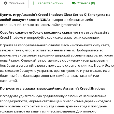
Описание
Характеристики
Отзывов (0)
Купить игру Assassin's Creed Shadows Xbox Series X|S (покупка на
любой аккаунт / ключ) (США)
недорого и без каких либо
ограничений, только на нашем сайте igroconsole.ru!
Освойте самую глубокую механику скрытности
в игре Assassin's
Creed Shadows и попробуйте свои силы в жестоких сражениях!
Играйте за изобретательного синоби Наоэ и используйте силу света,
звуков и теней, чтобы оставаться незаметным. Пробирайтесь во
вражеские укрепления, применяя широкий арсенал паркура, включая
новый крюк. Отвлекайте противников сюрикенами или дымовыми
бомбами и устраняйте цели с помощью скрытого клинка. В роли Ясукэ
вы сможете бесшумно устранять врагов луком или уничтожать их в
ближнем бою благодаря мощным комбо-атакам катаной или
нагинатой.
Погрузитесь в захватывающий мир Assassin's Creed Shadows
Исследуйте удивительную средневековую Японию! Великолепные
города-крепости, мирные святилища и живописные деревни создают
великолепный открытый мир, где смена времени года и погодные
условия влияют на ваши тактические решения. Для полного