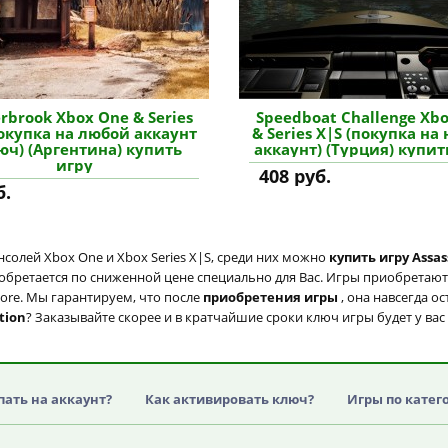
rbrook Xbox One & Series
Speedboat Challenge Xb
покупка на любой аккаунт
& Series X|S (покупка на
юч) (Аргентина) купить
аккаунт) (Турция) купит
игру
408 руб.
б.
солей Xbox One и Xbox Series X|S, среди них можно
купить игру Assas
иобретается по сниженной цене специально для Вас. Игры приобретаютс
tore. Мы гарантируем, что после
приобретения игры
, она навсегда о
tion
? Заказывайте скорее и в кратчайшие сроки ключ игры будет у вас
пать на аккаунт?
Как активировать ключ?
Игры по катег