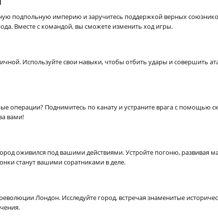
и
ную подпольную империю и заручитесь поддержкой верных союзников.
да. Вместе с командой, вы сможете изменить ход игры.
мичной. Используйте свои навыки, чтобы отбить удары и совершить ат
ные операции? Поднимитесь по канату и устраните врага с помощью с
за вами!
ород оживился под вашими действиями. Устройте погоню, развивая м
онки станут вашими соратниками в деле.
волюции Лондон. Исследуйте город, встречая знаменитые историческ
чения.