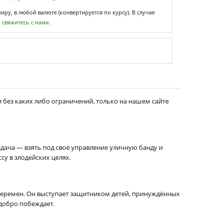
ру, в любой валюте (конвертируется по курсу). В случае
,
свяжитесь с нами.
 без каких либо ограничений, только на нашем сайте
адача — взять под своё управление уличную банду и
су в злодейских целях.
перемен. Он выступает защитником детей, принуждённых
 добро побеждает.