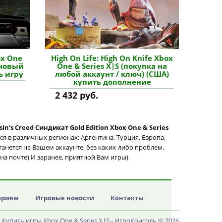
ox One
High On Life: High On Knife Xbox
 новый
One & Series X|S (покупка на
ь игру
любой аккаунт / ключ) (США)
купить дополнение
2 432 руб.
sin's Creed Синдикат Gold Edition Xbox One & Series
я в различных регионах: Аргентина, Турция, Европа,
станется на Вашем аккаунте, без каких-либо проблем.
 на почте) И заранее, приятной Вам игры)
ориям
Игровые новости
Контакты
Купить игры Xbox One & Series X|S - ИгроКонсоль © 2026