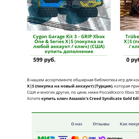
Cygon Garage Kit 3 - GRIP Xbox
Trübe
One & Series X|S (покупка на
X|S (
любой аккаунт / ключ) (США)
/ кл
купить дополнение
599 руб.
0 ру
В нашем ассортименте обширная библиотека игр для кон
X|S (покупка на новый аккаунт) (Турция)
, которая пр
США и многих других, по цене, ниже Российского Xbox S
Хотите
купить ключ Assassin's Creed Syndicate Gold Edi
О нас
Отзывы
Как поку