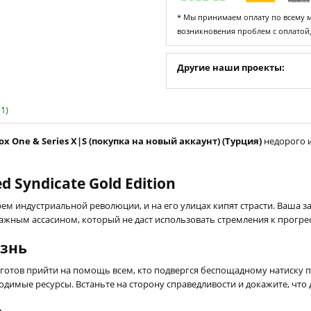
* Мы принимаем оплату по всему ми
возникновения проблем с оплатой
Другие наши проекты:
1)
box One & Series X|S (покупка на новый аккаунт) (Турция)
недорого и
d Syndicate Gold Edition
ем индустриальной революции, и на его улицах кипят страсти. Ваша з
важным ассасином, который не даст использовать стремления к прогрес
изнь
готов прийти на помощь всем, кто подвергся беспощадному натиску 
бходимые ресурсы. Встаньте на сторону справедливости и докажите, что