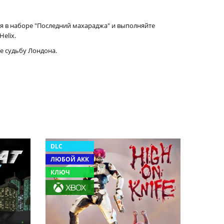
я в наборе "Последний махараджа" и выполняйте
elix.
е судьбу Лондона.
DLC
ЛЮБОЙ АКК
КЛЮЧ