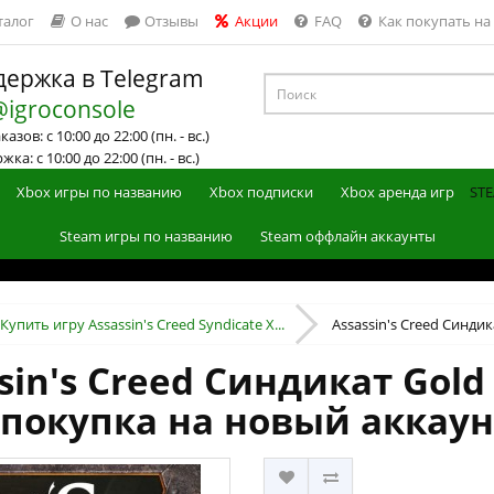
талог
О нас
Отзывы
Акции
FAQ
Как покупать на
ержка в Telegram
@igroconsole
азов: с 10:00 до 22:00 (пн. - вс.)
ка: с 10:00 до 22:00 (пн. - вс.)
Xbox игры по названию
Xbox подписки
Xbox аренда игр
STE
Steam игры по названию
Steam оффлайн аккаунты
Купить игру Assassin's Creed Syndicate X...
Assassin's Creed Синдика
sin's Creed Синдикат Gold 
 (покупка на новый аккаун