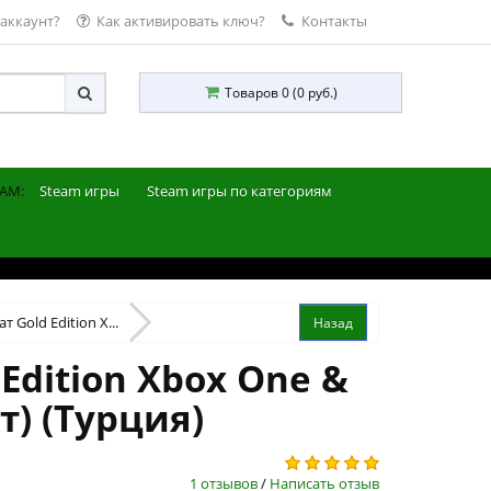
 аккаунт?
Как активировать ключ?
Контакты
Товаров 0 (0 руб.)
AM:
Steam игры
Steam игры по категориям
т Gold Edition X...
Edition Xbox One &
т) (Турция)
1 отзывов
/
Написать отзыв