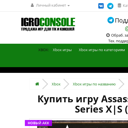
Личный кабинет
Ка
Подд
Обраб. зак
Тех. поддерж
XBOX:
Xbox игры
Xbox игры по категориям
Xbox
Xbox игры по названию
Купить игру Assas
Series X|S
НОВЫЙ АКК