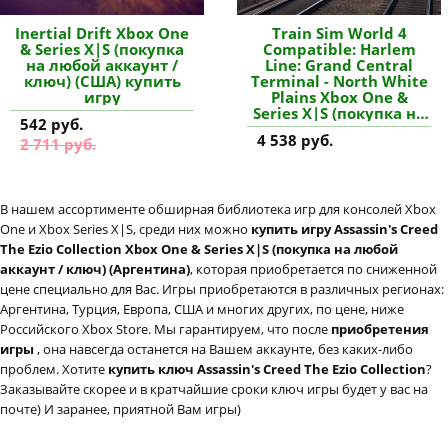
Inertial Drift Xbox One
Train Sim World 4
& Series X|S (покупка
Compatible: Harlem
на любой аккаунт /
Line: Grand Central
ключ) (США) купить
Terminal - North White
игру
Plains Xbox One &
Series X|S (покупка на
542 руб.
любой аккаунт / ключ)
4 538 руб.
2 711 руб.
(США) купить
дополнение
В нашем ассортименте обширная библиотека игр для консолей Xbox
One и Xbox Series X|S, среди них можно
купить игру Assassin's Creed
The Ezio Collection Xbox One & Series X|S (покупка на любой
аккаунт / ключ) (Аргентина)
, которая приобретается по сниженной
цене специально для Вас. Игры приобретаются в различных регионах:
Аргентина, Турция, Европа, США и многих других, по цене, ниже
Российского Xbox Store. Мы гарантируем, что после
приобретения
игры
, она навсегда останется на Вашем аккаунте, без каких-либо
проблем. Хотите
купить ключ Assassin's Creed The Ezio Collection
?
Заказывайте скорее и в кратчайшие сроки ключ игры будет у вас на
почте) И заранее, приятной Вам игры)