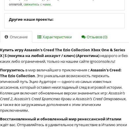
оплатой,
свяжитесь с нами.
Другие наши проекты:
Описание
Характеристики
Отзывов (0)
Купить игру Assassin's Creed The Ezio Collection Xbox One & Series
X|S (покупка на любой аккаунт / ключ) (Аргентина)
недорого и без
каких либо ограничений, только на нашем сайте igroconsole.ru!
Погрузитесь
в мир величайшего приключения с
Assassin's Creed:
The Ezio Collection
. Это уникальная возможность пережить
эпический путь Эцио Аудиторе — одного из самых известных
ассасинов, который оставил неизгладимый след в игровой истории.
Коллекция включает обновленные версии знаменитых игр:
Assassin’s
Creed 2
,
Assassin’s Creed Братство Крови
и
Assassin’s Creed Откровения
,
а также все загружаемые дополнения к этим эпическим
приключениям.
Восстановленный и обновленный мир ренессансной Италии
ждёт вас. Отправляйтесь в удивительное путешествие в Италию эпохи