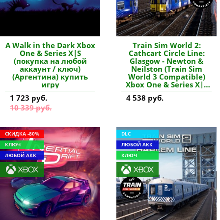
A Walk in the Dark Xbox
Train Sim World 2:
One & Series X|S
Cathcart Circle Line:
(покупка на любой
Glasgow - Newton &
аккаунт / ключ)
Neilston (Train Sim
(Аргентина) купить
World 3 Compatible)
игру
Xbox One & Series X|S
(покупка на любой
1 723 руб.
4 538 руб.
аккаунт / ключ) (США)
10 339 руб.
купить дополнение
СКИДКА -80%
DLC
КЛЮЧ
ЛЮБОЙ АКК
ЛЮБОЙ АКК
КЛЮЧ