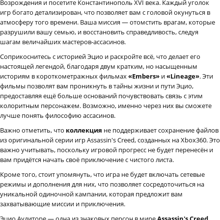
Возрождения и посетите Константинополь XVI века. Каждый уголок
игр богато детализирован, что позволяет вам с головой окунуться в
атмосферу того времени. Ваша миссия — отомстить врагам, которые
разрушили вашу семью, и восстановить справедливость, следуя
шагам величайших мастеров-ассасинов.
Соприкоснитесь с историей Эцио и раскройте всё, что делает его
настоящей легендой, благодаря двум кратким, но насыщенным
историям в короткометражных фильмах
«Embers»
и
«Lineage»
. Эти
фильмы позволят вам проникнуть в тайны жизни и пути Эцио,
предоставляя ещё больше оснований почувствовать связь с этим
колоритным персонажем. Возможно, именно через них вы сможете
лучше понять философию ассасинов.
Важно отметить, что
коллекция
не поддерживает сохранение файлов
из оригинальной серии игр Assassin's Creed, созданных на Xbox360. Это
важно учитывать, поскольку игровой прогресс не будет перенесён и
вам придётся начать своё приключение с чистого листа.
Кроме того, стоит упомянуть, что игра не будет включать сетевые
режимы и дополнения для них, что позволяет сосредоточиться на
уникальной одиночной кампании, которая предложит вам
захватывающие миссии и приключения.
Эцио Аудиторе — одна из знаковых персон в мире
Assassin's Creed
.