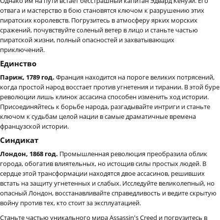
Однако им на пути встает бесстрашный капитан Эдвард Кенуэй. Его
отвага и мастерство в бою становятся ключом к разрушению этих
пиратских королевств. Погрузитесь в атмосферу ярких морских
сражений, почувствуйте соленый ветер в лицо и станьте частью
пиратской жизни, полный опасностей и захватывающих
приключений.
Единство
Париж, 1789 год.
Франция находится на пороге великих потрясений,
когда простой народ восстает против угнетения и тирании. В этой буре
революции лишь клинок ассасина способен изменить ход истории.
Присоединяйтесь к борьбе народа, разгадывайте интриги и станьте
ключом к судьбам целой нации в самые драматичные времена
французской истории.
Синдикат
Лондон, 1868 год.
Промышленная революция преобразила облик
города, обогатив влиятельных, но истощив силы простых людей. В
сердце этой трансформации находятся двое ассасинов, решивших
встать на защиту угнетенных и слабых. Исследуйте великолепный, но
опасный Лондон, восстанавливайте справедливость и ведите скрытую
войну против тех, кто стоит за эксплуатацией.
Станьте частью уникального мира Assassin's Creed и погрузитесь в