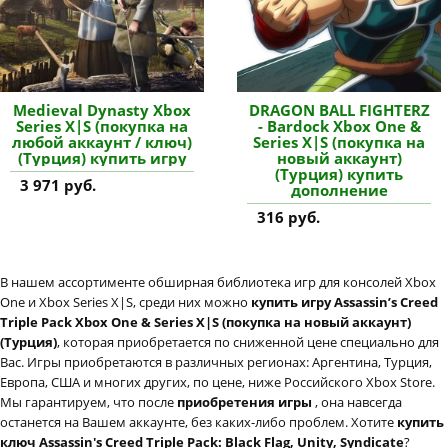
Medieval Dynasty Xbox
DRAGON BALL FIGHTERZ
Series X|S (покупка на
- Bardock Xbox One &
любой аккаунт / ключ)
Series X|S (покупка на
(Турция) купить игру
новый аккаунт)
(Турция) купить
3 971 руб.
дополнение
316 руб.
В нашем ассортименте обширная библиотека игр для консолей Xbox
One и Xbox Series X|S, среди них можно
купить игру Assassin’s Creed
Triple Pack Xbox One & Series X|S (покупка на новый аккаунт)
(Турция)
, которая приобретается по сниженной цене специально для
Вас. Игры приобретаются в различных регионах: Аргентина, Турция,
Европа, США и многих других, по цене, ниже Российского Xbox Store.
Мы гарантируем, что после
приобретения игры
, она навсегда
останется на Вашем аккаунте, без каких-либо проблем. Хотите
купить
ключ Assassin's Creed Triple Pack: Black Flag, Unity, Syndicate
?