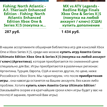
Fishing: North Atlantic -
MX vs ATV Legends -
A.F. Theriault Enhanced
Redline Ridge Finals
Edition - Fishing: North
Xbox One & Series X|S
Atlantic Enhanced
(покупка на любой
Edition Xbox One &
аккаунт / ключ) (США)
Series X|S (покупка на
купить дополнение
новый аккаунт)
287 руб.
1 434 руб.
(Турция) купить
дополнение
В нашем ассортименте обширная библиотека игр для консолей Xbox
One и Xbox Series X|S, среди них можно
купить игру Assetto Corsa
Ultimate Edition Xbox One & Series X|S (покупка на любой аккаунт
/ ключ) (Аргентина)
, которая приобретается по сниженной цене
специально для Вас. Игры приобретаются в различных регионах:
Аргентина, Турция, Европа, США и многих других, по цене, ниже
Российского Xbox Store. Мы гарантируем, что после
приобретения
игры
, она навсегда останется на Вашем аккаунте, без каких-либо
проблем. Хотите
купить ключ Assetto Corsa Ultimate Edition
?
Заказывайте скорее и в кратчайшие сроки ключ игры будет у вас на
почте) И заранее, приятной Вам игры)