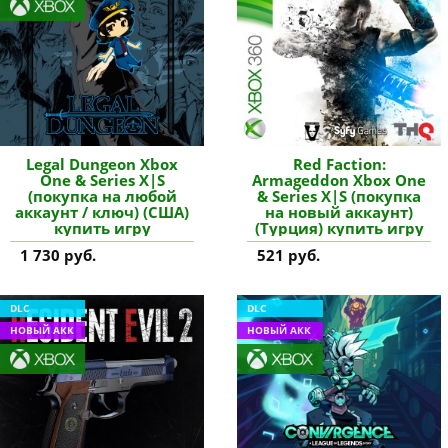
Legal Dungeon Xbox
Red Faction:
One & Series X|S
Armageddon Xbox One
(покупка на любой
& Series X|S (покупка
аккаунт / ключ) (США)
на новый аккаунт)
купить игру
(Турция) купить игру
1 730 руб.
521 руб.
DLC
DLC
НОВЫЙ АКК
НОВЫЙ АКК