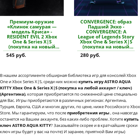
Премиум-оружие
CONVERGENCE: образ
«Клинок самурая —
Падший Экко -
модель Криса» -
CONVERGENCE: A
RESIDENT EVIL 2 Xbox
League of Legends Story
One & Series X|S
Xbox One & Series X|S
(покупка на новый
(покупка на новый
аккаунт) купить
аккаунт) купить
545 руб.
280 руб.
дополнение
дополнение
В нашем ассортименте обширная библиотека игр для консолей Xbox
One и Xbox Series X|S, среди них можно
купить игру ASTRO AQUA
KITTY Xbox One & Series X|S (покупка на любой аккаунт / ключ)
(Аргентина)
, которая приобретается по сниженной цене специально
для Вас. Игры приобретаются в различных регионах: Аргентина,
Турция, Европа, США и многих других, по цене, ниже Российского Xbox
Store. Мы гарантируем, что после
приобретения игры
, она навсегда
останется на Вашем аккаунте, без каких-либо проблем. Хотите
купить
ключ ASTRO AQUA KITTY
? Заказывайте скорее и в кратчайшие сроки
ключ игры будет у вас на почте) И заранее, приятной Вам игры)