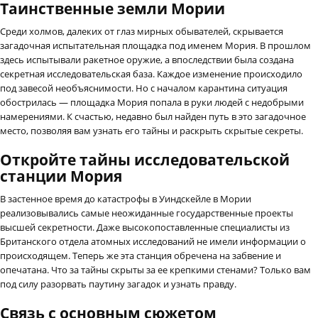
Таинственные земли Мории
Среди холмов, далеких от глаз мирных обывателей, скрывается
загадочная испытательная площадка под именем Мория. В прошлом
здесь испытывали ракетное оружие, а впоследствии была создана
секретная исследовательская база. Каждое изменение происходило
под завесой необъяснимости. Но с началом карантина ситуация
обострилась — площадка Мория попала в руки людей с недобрыми
намерениями. К счастью, недавно был найден путь в это загадочное
место, позволяя вам узнать его тайны и раскрыть скрытые секреты.
Откройте тайны исследовательской
станции Мория
В застенное время до катастрофы в Уиндскейле в Мории
реализовывались самые неожиданные государственные проекты
высшей секретности. Даже высокопоставленные специалисты из
Британского отдела атомных исследований не имели информации о
происходящем. Теперь же эта станция обречена на забвение и
опечатана. Что за тайны скрыты за ее крепкими стенами? Только вам
под силу разорвать паутину загадок и узнать правду.
Связь с основным сюжетом