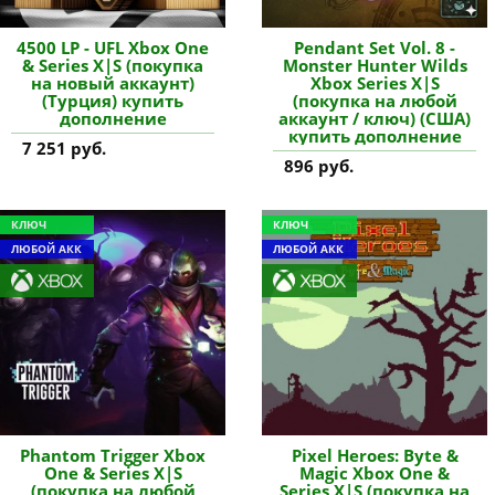
4500 LP - UFL Xbox One
Pendant Set Vol. 8 -
& Series X|S (покупка
Monster Hunter Wilds
на новый аккаунт)
Xbox Series X|S
(Турция) купить
(покупка на любой
дополнение
аккаунт / ключ) (США)
купить дополнение
7 251 руб.
896 руб.
КЛЮЧ
КЛЮЧ
ЛЮБОЙ АКК
ЛЮБОЙ АКК
Phantom Trigger Xbox
Pixel Heroes: Byte &
One & Series X|S
Magic Xbox One &
(покупка на любой
Series X|S (покупка на