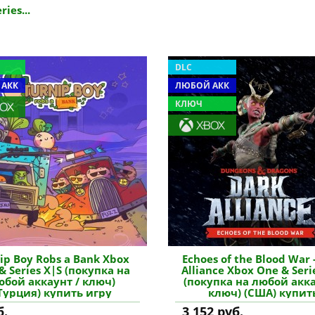
ies...
DLC
 АКК
ЛЮБОЙ АКК
КЛЮЧ
ip Boy Robs a Bank Xbox
Echoes of the Blood War 
& Series X|S (покупка на
Alliance Xbox One & Seri
юбой аккаунт / ключ)
(покупка на любой акка
Турция) купить игру
ключ) (США) купит
дополнение
б.
3 152 руб.