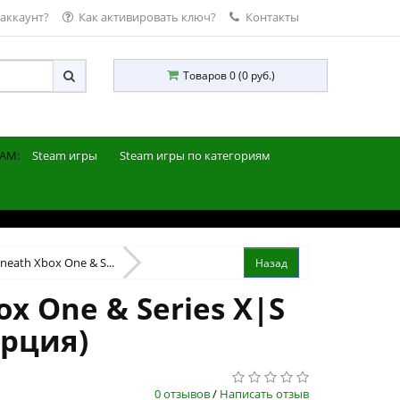
 аккаунт?
Как активировать ключ?
Контакты
Товаров 0 (0 руб.)
AM:
Steam игры
Steam игры по категориям
neath Xbox One & S...
x One & Series X|S
урция)
0 отзывов
/
Написать отзыв