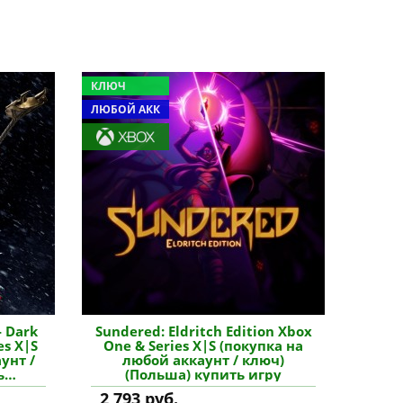
КЛЮЧ
ЛЮБОЙ АКК
- Dark
Sundered: Eldritch Edition Xbox
es X|S
One & Series X|S (покупка на
унт /
любой аккаунт / ключ)
ь
(Польша) купить игру
2 793 руб.