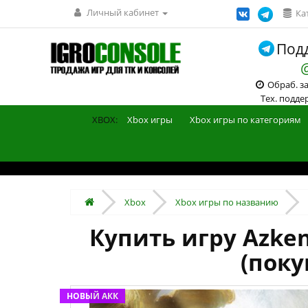
Личный кабинет
Ка
Подд
Обраб. зак
Тех. поддерж
XBOX:
Xbox игры
Xbox игры по категориям
Xbox
Xbox игры по названию
Купить игру Azken
(поку
НОВЫЙ АКК