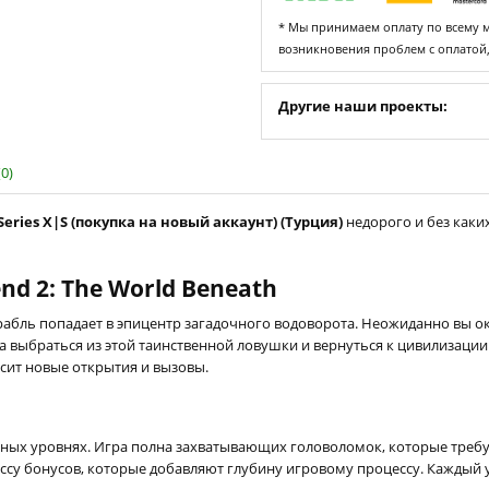
* Мы принимаем оплату по всему ми
возникновения проблем с оплатой
Другие наши проекты:
0)
Series X|S (покупка на новый аккаунт) (Турция)
недорого и без каки
d 2: The World Beneath
абль попадает в эпицентр загадочного водоворота. Неожиданно вы ока
ача выбраться из этой таинственной ловушки и вернуться к цивилизац
осит новые открытия и вызовы.
льных уровнях. Игра полна захватывающих головоломок, которые треб
ассу бонусов, которые добавляют глубину игровому процессу. Каждый