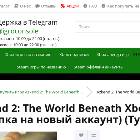
талог
О нас
Отзывы
Акции
FAQ
Как покупать на
ержка в Telegram
@igroconsole
азов: с 10:00 до 22:00 (пн. - вс.)
ка: с 10:00 до 22:00 (пн. - вс.)
Xbox игры по названию
Xbox подписки
Xbox аренда игр
STE
Steam игры по названию
Steam оффлайн аккаунты
Купить игру Azkend 2: The World Beneath ...
Azkend 2: The World Be
d 2: The World Beneath Xbo
пка на новый аккаунт) (Т