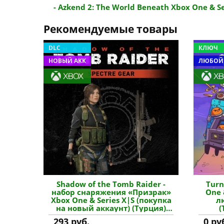
- Azkend 2: The World Beneath Xbox One & Ser
Рекомендуемые товары
DLC
КЛЮЧ
НОВЫЙ АКК
ЛЮБОЙ
Shadow of the Tomb Raider -
Turn
набор снаряжения «Призрак»
One 
Xbox One & Series X|S (покупка
л
на новый аккаунт) (Турция)
(
купить дополнение
293 руб.
0 ру