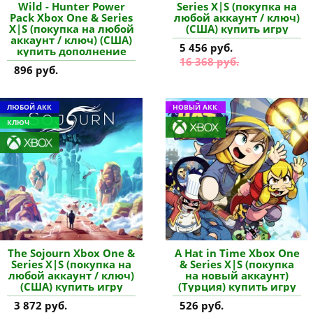
Wild - Hunter Power
Series X|S (покупка на
Pack Xbox One & Series
любой аккаунт / ключ)
X|S (покупка на любой
(США) купить игру
аккаунт / ключ) (США)
5 456 руб.
купить дополнение
16 368 руб.
896 руб.
ЛЮБОЙ АКК
НОВЫЙ АКК
КЛЮЧ
The Sojourn Xbox One &
A Hat in Time Xbox One
Series X|S (покупка на
& Series X|S (покупка
любой аккаунт / ключ)
на новый аккаунт)
(США) купить игру
(Турция) купить игру
3 872 руб.
526 руб.