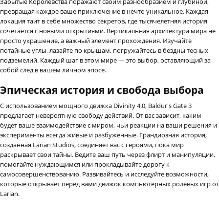
Забытые Королевства поражают своим разнообразием и глубиной,
превращая каждое ваше приключение в нечто уникальное. Каждая
локация таит в себе множество секретов, где тысячелетняя история
сочетается с новыми открытиями. Вертикальная архитектура мира не
просто украшение, а важный элемент прохождения. Изучайте
потайные углы, лазайте по крышам, погружайтесь в бездны тесных
подземелий. Каждый шаг в этом мире — это выбор, оставляющий за
собой след в вашем личном эпосе.
Эпическая история и свобода выбора
С использованием мощного движка Divinity 4.0, Baldur's Gate 3
предлагает невероятную свободу действий. От вас зависит, каким
будет ваше взаимодействие с миром, чьи реакции на ваши решения и
эксперименты всегда живые и разбуженные. Грандиозная история,
созданная Larian Studios, соединяет вас с героями, пока мир
раскрывает свои тайны. Ведите ваш путь через флирт и манипуляции,
помогайте нуждающимся или прокладывайте дорогу к
самосовершенствованию. Развивайтесь и исследуйте возможности,
которые открывает перед вами движок компьютерных ролевых игр от
Larian.