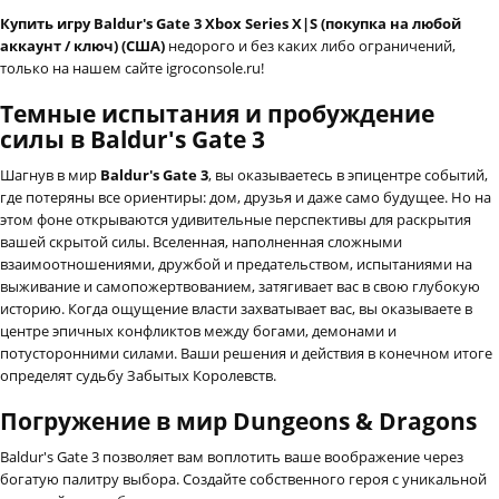
Купить игру Baldur's Gate 3 Xbox Series X|S (покупка на любой
аккаунт / ключ) (США)
недорого и без каких либо ограничений,
только на нашем сайте igroconsole.ru!
Темные испытания и пробуждение
силы в Baldur's Gate 3
Шагнув в мир
Baldur's Gate 3
, вы оказываетесь в эпицентре событий,
где потеряны все ориентиры: дом, друзья и даже само будущее. Но на
этом фоне открываются удивительные перспективы для раскрытия
вашей скрытой силы. Вселенная, наполненная сложными
взаимоотношениями, дружбой и предательством, испытаниями на
выживание и самопожертвованием, затягивает вас в свою глубокую
историю. Когда ощущение власти захватывает вас, вы оказываете в
центре эпичных конфликтов между богами, демонами и
потусторонними силами. Ваши решения и действия в конечном итоге
определят судьбу Забытых Королевств.
Погружение в мир Dungeons & Dragons
Baldur's Gate 3 позволяет вам воплотить ваше воображение через
богатую палитру выбора. Создайте собственного героя с уникальной