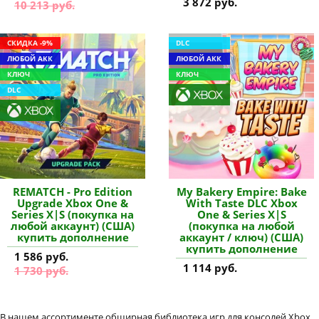
3 872 руб.
10 213 руб.
СКИДКА -9%
DLC
ЛЮБОЙ АКК
ЛЮБОЙ АКК
КЛЮЧ
КЛЮЧ
DLC
REMATCH - Pro Edition
My Bakery Empire: Bake
Upgrade Xbox One &
With Taste DLC Xbox
Series X|S (покупка на
One & Series X|S
любой аккаунт) (США)
(покупка на любой
купить дополнение
аккаунт / ключ) (США)
купить дополнение
1 586 руб.
1 114 руб.
1 730 руб.
В нашем ассортименте обширная библиотека игр для консолей Xbox