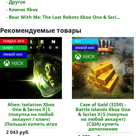
- Другое
- Ключи Xbox
- Bear With Me: The Lost Robots Xbox One & Seri...
Рекомендуемые товары
СКИДКА -81%
DLC
КЛЮЧ
ЛЮБОЙ АКК
ЛЮБОЙ АКК
Alien: Isolation Xbox
Case of Gold (3250) -
One & Series X|S
Battle Islands Xbox One
(покупка на любой
& Series X|S (покупка
аккаунт / ключ)
на любой аккаунт)
(Польша) купить игру
(США) купить
дополнение
2 043 руб.