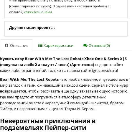
* Мы принимаем оплату по всему миру, в любой валюте
(конвертируется по курсу). В случае возникновения проблем с
оплатой,
свяжитесь с нами.
Другие наши проекты:
Описание
Характеристики
Отзывов (0)
Купить игру Bear With Me: The Lost Robots Xbox One & Series X|S
(покупка на любой аккаунт / ключ) (Аргентина)
недорого и без
каких либо ограничений, только на нашем сайте igroconsole.ru!
Bear With Me: The Lost Robots
- это необыкновенное путешествие в
мир загадок и тайн, оживающий в каждой сцене. Сериал в стиле нуар
возвращается, чтобы рассказать ещё одну захватывающую историю,
где вам предстоит погрузиться в атмосферу детективных
расследований вместе с неразлучной командой - Флинтом, братом
Эмбер, и несравненным сыщиком Тедом И. Бером.
Невероятные приключения в
подземельях Пейпер-сити