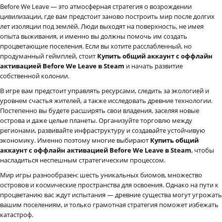
Before We Leave — это атмосферная стратегия о возрождении
цивилизации, где вам предстоит заново построить мир после долгих
лет изоляции под землёй. Люди выходят на поверхность, не имея
опыта выживания, и именно вы должны помочь им создать
процветающие поселения. Если вы хотите расслабленный, но
продуманный геймплей, стоит
Купить общий аккаунт с оффлайн
активацией Before We Leave в Steam
и начать развитие
собственной колонии.
В игре вам предстоит управлять ресурсами, следить за экологией и
уровнем счастья жителей, а также исследовать древние технологии.
Постепенно вы будете расширять свои владения, заселяя новые
острова и даже целые планеты. Организуйте торговлю между
регионами, развивайте инфраструктуру и создавайте устойчивую
экономику. Именно поэтому многие выбирают
Купить общий
аккаунт с оффлайн активацией Before We Leave в Steam
, чтобы
насладиться неспешным стратегическим процессом.
Мир игры разнообразен: шесть уникальных биомов, множество
островов и космические пространства для освоения. Однако на пути к
процветанию вас ждут испытания — древние существа могут угрожать
вашим поселениям, и только грамотная стратегия поможет избежать
катастроф.