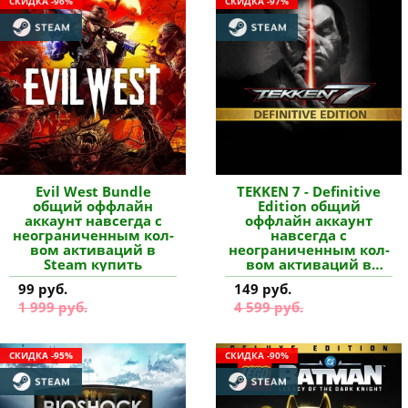
СКИДКА -96%
СКИДКА -97%
Evil West Bundle
TEKKEN 7 - Definitive
общий оффлайн
Edition общий
аккаунт навсегда с
оффлайн аккаунт
неограниченным кол-
навсегда с
вом активаций в
неограниченным кол-
Steam купить
вом активаций в
Steam купить
99 руб.
149 руб.
1 999 руб.
4 599 руб.
СКИДКА -95%
СКИДКА -90%