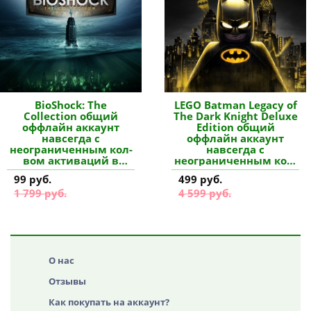
BioShock: The
LEGO Batman Legacy of
Collection общий
The Dark Knight Deluxe
оффлайн аккаунт
Edition общий
навсегда с
оффлайн аккаунт
неограниченным кол-
навсегда с
вом активаций в
неограниченным кол-
Steam купить
вом активаций в
99 руб.
499 руб.
Steam купить
1 799 руб.
4 599 руб.
О нас
Отзывы
Как покупать на аккаунт?