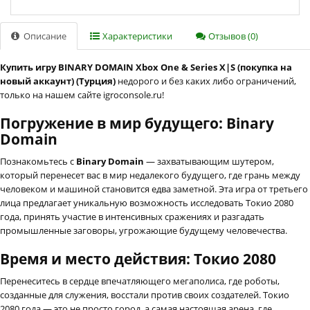
Описание
Характеристики
Отзывов (0)
Купить игру BINARY DOMAIN Xbox One & Series X|S (покупка на
новый аккаунт) (Турция)
недорого и без каких либо ограничений,
только на нашем сайте igroconsole.ru!
Погружение в мир будущего: Binary
Domain
Познакомьтесь с
Binary Domain
— захватывающим шутером,
который перенесет вас в мир недалекого будущего, где грань между
человеком и машиной становится едва заметной. Эта игра от третьего
лица предлагает уникальную возможность исследовать Токио 2080
года, принять участие в интенсивных сражениях и разгадать
промышленные заговоры, угрожающие будущему человечества.
Время и место действия: Токио 2080
Перенеситесь в сердце впечатляющего мегаполиса, где роботы,
созданные для служения, восстали против своих создателей. Токио
2080 года — это не просто город, а самая настоящая арена, где