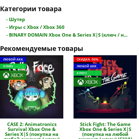
Категории товара
- Шутер
- Игры с Xbox / Xbox 360
- BINARY DOMAIN Xbox One & Series X|S (ключ / н...
Рекомендуемые товары
ЛЮБОЙ АКК
СКИДКА -50%
КЛЮЧ
ЛЮБОЙ АКК
КЛЮЧ
CASE 2: Animatronics
Stick Fight: The Game
Survival Xbox One &
Xbox One & Series X|S
Series X|S (покупка на
(покупка на любой
любой аккаунт / ключ)
аккаунт / ключ) (США)