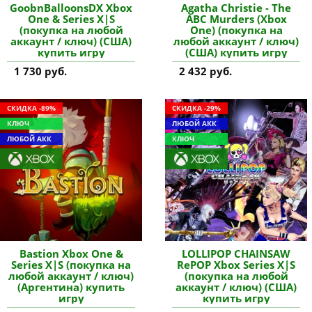
GoobnBalloonsDX Xbox
Agatha Christie - The
One & Series X|S
ABC Murders (Xbox
(покупка на любой
One) (покупка на
аккаунт / ключ) (США)
любой аккаунт / ключ)
купить игру
(США) купить игру
1 730 руб.
2 432 руб.
СКИДКА -89%
СКИДКА -29%
КЛЮЧ
ЛЮБОЙ АКК
ЛЮБОЙ АКК
КЛЮЧ
Bastion Xbox One &
LOLLIPOP CHAINSAW
Series X|S (покупка на
RePOP Xbox Series X|S
любой аккаунт / ключ)
(покупка на любой
(Аргентина) купить
аккаунт / ключ) (США)
игру
купить игру