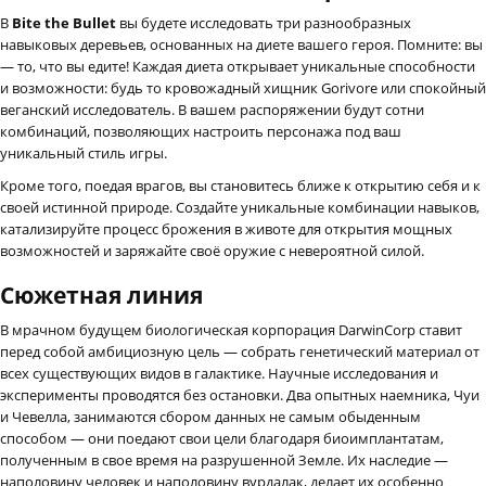
В
Bite the Bullet
вы будете исследовать три разнообразных
навыковых деревьев, основанных на диете вашего героя. Помните: вы
— то, что вы едите! Каждая диета открывает уникальные способности
и возможности: будь то кровожадный хищник Gorivore или спокойный
веганский исследователь. В вашем распоряжении будут сотни
комбинаций, позволяющих настроить персонажа под ваш
уникальный стиль игры.
Кроме того, поедая врагов, вы становитесь ближе к открытию себя и к
своей истинной природе. Создайте уникальные комбинации навыков,
катализируйте процесс брожения в животе для открытия мощных
возможностей и заряжайте своё оружие с невероятной силой.
Сюжетная линия
В мрачном будущем биологическая корпорация DarwinCorp ставит
перед собой амбициозную цель — собрать генетический материал от
всех существующих видов в галактике. Научные исследования и
эксперименты проводятся без остановки. Два опытных наемника, Чуи
и Чевелла, занимаются сбором данных не самым обыденным
способом — они поедают свои цели благодаря биоимплантатам,
полученным в свое время на разрушенной Земле. Их наследие —
наполовину человек и наполовину вурдалак, делает их особенно