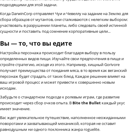
подходящими для этой задачи.
Когда DarwinCorp отправляет Чуи и Чевеллу на задание на Землю для
сбора образцов от мутантов, они сталкиваются с нелегким выбором:
участвовать в разрушении планеты, либо следовать своей истинной
сущности и поставить под сомнение корпоративные цели...
Вы — то, что вы едите
Настройка персонажа происходит благодаря выбору в пользу
определенных видов пищи. Изучайте свои предпочтения в пище и
стройте стратегию, исходя из этого. Например, хищный Gorivore
получает преимущества от поедания мяса, в то время как веганский
персонаж будет страдать от таких блюд. Каждое решение влияет на
ваш игровой процесс и может привести к совершенно новым
исходам.
Забудьте о стандартном подходе к ролевым играм, где развитие
происходит через сбор очков опыта. В
Bite the Bullet
каждый укус
имеет значение.
Вас ждет увлекательное путешествие, наполненное неожиданными
поворотами и захватывающей механикой, которая не оставит
равнодушным ни одного поклонника жанра roguelite.