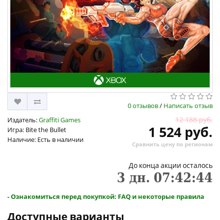
0 отзывов
/
Написать отзыв
12 188 руб.
Издатель:
Graffiti Games
1 524 руб.
Игра: Bite the Bullet
Наличие: Есть в наличии
Сравнить цену по регионам
До конца акции осталось
3
дн.
07
:
42
:
44
- Ознакомиться перед покупкой: FAQ и некоторые правила
Доступные варианты