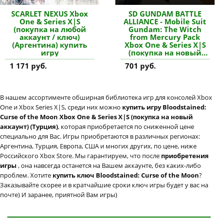
SCARLET NEXUS Xbox
SD GUNDAM BATTLE
One & Series X|S
ALLIANCE - Mobile Suit
(покупка на любой
Gundam: The Witch
аккаунт / ключ)
from Mercury Pack
(Аргентина) купить
Xbox One & Series X|S
игру
(покупка на новый
аккаунт) (Турция)
1 171 руб.
701 руб.
купить дополнение
В нашем ассортименте обширная библиотека игр для консолей Xbox
One и Xbox Series X|S, среди них можно
купить игру Bloodstained:
Curse of the Moon Xbox One & Series X|S (покупка на новый
аккаунт) (Турция)
, которая приобретается по сниженной цене
специально для Вас. Игры приобретаются в различных регионах:
Аргентина, Турция, Европа, США и многих других, по цене, ниже
Российского Xbox Store. Мы гарантируем, что после
приобретения
игры
, она навсегда останется на Вашем аккаунте, без каких-либо
проблем. Хотите
купить ключ Bloodstained: Curse of the Moon
?
Заказывайте скорее и в кратчайшие сроки ключ игры будет у вас на
почте) И заранее, приятной Вам игры)