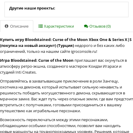
Другие наши проекты:
Описание
Характеристики
Отзывов (0)
Купить игру Bloodstained: Curse of the Moon Xbox One & Series X|S
(покупка на новый аккаунт) (Турция)
недорого и без каких либо
ограничений, только на нашем сайте igroconsole.ru!
Игра Bloodstained: Curse of the Moon
приглашает вас окунуться в
атмосферу ретро-экшна, созданного мастером Коидзи Игараси и
студией Inti Creates.
Отправляйтесь в захватывающее приключение в роли Зангецу,
охотника на демонов, который испытывает сильную ненависть и
решимость победить могущественного демона, скрывающегося в
мрачном замке. Вас ждет путь через опасные земли, где вам предстоит
встретиться с попутчиками, готовыми присоединиться к вашему
путешествию как играбельные персонажи.
Возможность переключаться между этими персонажами,
обладающими особыми способностями, позволит вам находить
новые маршруты на труднопроходимых уровнях. Решения, которые