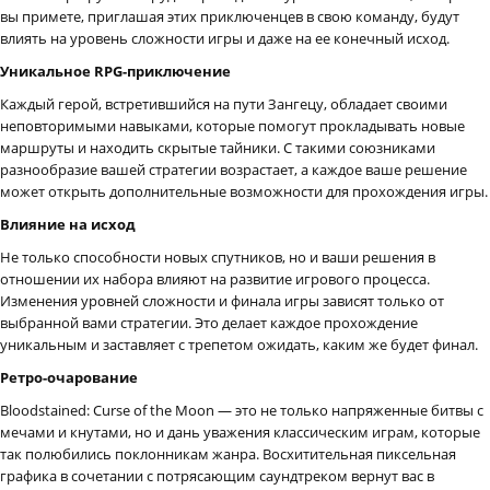
вы примете, приглашая этих приключенцев в свою команду, будут
влиять на уровень сложности игры и даже на ее конечный исход.
Уникальное RPG-приключение
Каждый герой, встретившийся на пути Зангецу, обладает своими
неповторимыми навыками, которые помогут прокладывать новые
маршруты и находить скрытые тайники. С такими союзниками
разнообразие вашей стратегии возрастает, а каждое ваше решение
может открыть дополнительные возможности для прохождения игры.
Влияние на исход
Не только способности новых спутников, но и ваши решения в
отношении их набора влияют на развитие игрового процесса.
Изменения уровней сложности и финала игры зависят только от
выбранной вами стратегии. Это делает каждое прохождение
уникальным и заставляет с трепетом ожидать, каким же будет финал.
Ретро-очарование
Bloodstained: Curse of the Moon — это не только напряженные битвы с
мечами и кнутами, но и дань уважения классическим играм, которые
так полюбились поклонникам жанра. Восхитительная пиксельная
графика в сочетании с потрясающим саундтреком вернут вас в