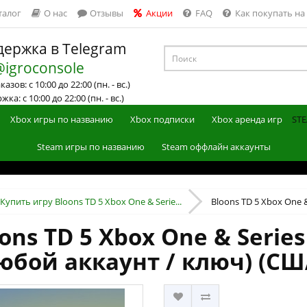
талог
О нас
Отзывы
Акции
FAQ
Как покупать на
ержка в Telegram
@igroconsole
азов: с 10:00 до 22:00 (пн. - вс.)
ка: с 10:00 до 22:00 (пн. - вс.)
Xbox игры по названию
Xbox подписки
Xbox аренда игр
STE
Steam игры по названию
Steam оффлайн аккаунты
Купить игру Bloons TD 5 Xbox One & Serie...
Bloons TD 5 Xbox One & 
ons TD 5 Xbox One & Series
юбой аккаунт / ключ) (СШ