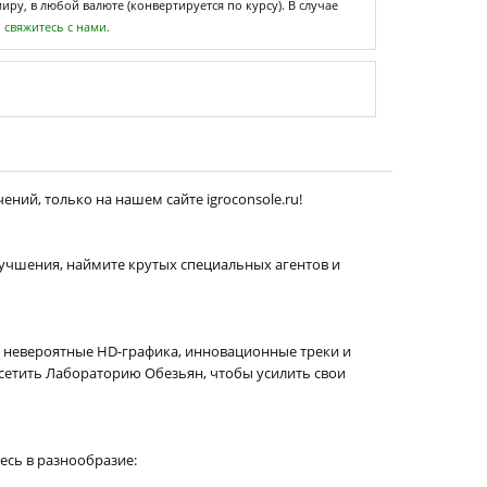
ру, в любой валюте (конвертируется по курсу). В случае
,
свяжитесь с нами.
ений, только на нашем сайте igroconsole.ru!
учшения, наймите крутых специальных агентов и
т невероятные HD-графика, инновационные треки и
сетить Лабораторию Обезьян, чтобы усилить свои
есь в разнообразие: