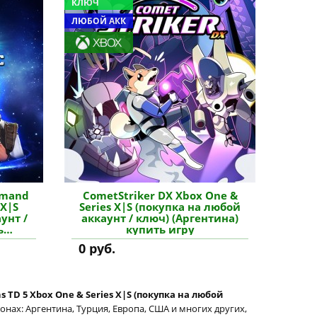
КЛЮЧ
ЛЮБОЙ АКК
mmand
CometStriker DX Xbox One &
 X|S
Series X|S (покупка на любой
унт /
аккаунт / ключ) (Аргентина)
ь
купить игру
0 руб.
s TD 5 Xbox One & Series X|S (покупка на любой
нах: Аргентина, Турция, Европа, США и многих других,