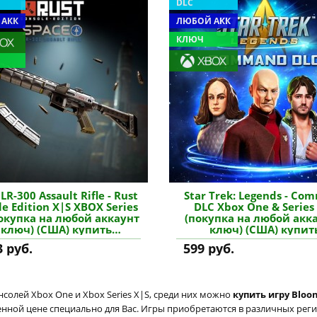
DLC
 АКК
ЛЮБОЙ АКК
КЛЮЧ
LR-300 Assault Rifle - Rust
Star Trek: Legends - Co
e Edition X|S XBOX Series
DLC Xbox One & Series
покупка на любой аккаунт
(покупка на любой акка
 ключ) (США) купить
ключ) (США) купит
дополнение
дополнение
3 руб.
599 руб.
солей Xbox One и Xbox Series X|S, среди них можно
купить игру Bloon
енной цене специально для Вас. Игры приобретаются в различных регио