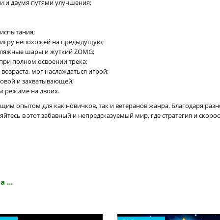
и и двумя путями улучшения;
испытания;
ю игру непохожей на предыдущую;
фляжные шары и жуткий ZOMG;
при полном освоении трека;
 возраста, мог наслаждаться игрой;
новой и захватывающей;
 режиме на двоих.
ющим опытом для как новичков, так и ветеранов жанра. Благодаря раз
яйтесь в этот забавный и непредсказуемый мир, где стратегия и ско
 ...