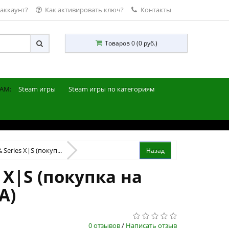
 аккаунт?
Как активировать ключ?
Контакты
Товаров 0 (0 руб.)
AM:
Steam игры
Steam игры по категориям
Series X|S (покуп...
 X|S (покупка на
А)
0 отзывов
/
Написать отзыв