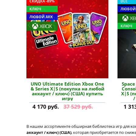
СКИДКА -89%
DLC
КЛЮЧ
ЛЮБОЙ
ЛЮБОЙ АКК
КЛЮЧ
UNO Ultimate Edition Xbox One
Space 
& Series X|S (покупка на любой
Consol
аккаунт / ключ) (США) купить
X|S (
игру
/
4 170 руб.
37 529 руб.
1 31
В нашем ассортименте обширная библиотека игр для кон
аккаунт / ключ) (США)
, которая приобретается по сниж