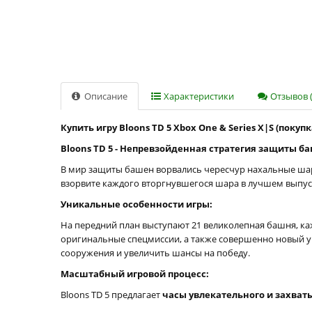
Описание
Характеристики
Отзывов (
Купить игру Bloons TD 5 Xbox One & Series X|S (покуп
Bloons TD 5 - Непревзойденная стратегия защиты б
В мир защиты башен ворвались чересчур нахальные шар
взорвите каждого вторгнувшегося шара в лучшем выпуск
Уникальные особенности игры:
На передний план выступают 21 великолепная башня, к
оригинальные спецмиссии, а также совершенно новый у
сооружения и увеличить шансы на победу.
Масштабный игровой процесс:
Bloons TD 5 предлагает
часы увлекательного и захва