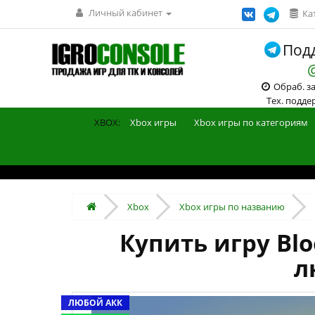
Личный кабинет
Ка
Подд
Обраб. зак
Тех. поддерж
XBOX:
Xbox игры
Xbox игры по категориям
Xbox
Xbox игры по названию
Купить игру Blo
л
ЛЮБОЙ АКК