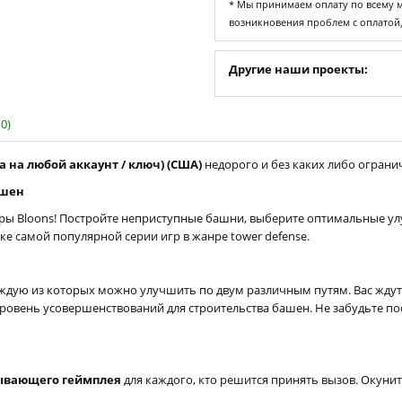
* Мы принимаем оплату по всему ми
возникновения проблем с оплатой
Другие наши проекты:
0)
ка на любой аккаунт / ключ) (США)
недорого и без каких либо огранич
ашен
ы Bloons! Постройте неприступные башни, выберите оптимальные ул
е самой популярной серии игр в жанре tower defense.
аждую из которых можно улучшить по двум различным путям. Вас жду
ровень усовершенствований для строительства башен. Не забудьте по
тывающего геймплея
для каждого, кто решится принять вызов. Окунит