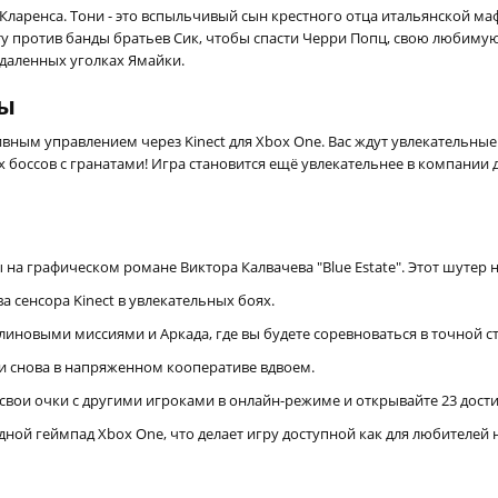
и Кларенса. Тони - это вспыльчивый сын крестного отца итальянской м
у против банды братьев Сик, чтобы спасти Черри Попц, свою любиму
удаленных уголках Ямайки.
ры
ным управлением через Kinect для Xbox One. Вас ждут увлекательны
боссов с гранатами! Игра становится ещё увлекательнее в компании 
 на графическом романе Виктора Калвачева "Blue Estate". Этот шутер
 сенсора Kinect в увлекательных боях.
линовыми миссиями и Аркада, где вы будете соревноваться в точной с
и снова в напряженном кооперативе вдвоем.
свои очки с другими игроками в онлайн-режиме и открывайте 23 дост
одной геймпад Xbox One, что делает игру доступной как для любителей 