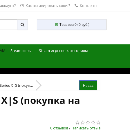
 аккаунт?
Как активировать ключ?
Контакты
Товаров 0 (0 руб.)
AM:
Steam игры
Steam игры по категориям
eries X|S (покуп...
 X|S (покупка на
0 отзывов
/
Написать отзыв