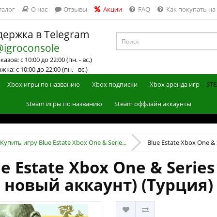
талог
О нас
Отзывы
Акции
FAQ
Как покупать на
ержка в Telegram
@igroconsole
азов: с 10:00 до 22:00 (пн. - вс.)
ка: с 10:00 до 22:00 (пн. - вс.)
Xbox игры по названию
Xbox подписки
Xbox аренда игр
STE
Steam игры по названию
Steam оффлайн аккаунты
Купить игру Blue Estate Xbox One & Serie...
Blue Estate Xbox One & S
e Estate Xbox One & Series
новый аккаунт) (Турция)