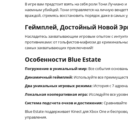
В игре вам предстоит взять на себя роли Тони Лучиано 
наемным убийцей. Тони отправляется на личную вендетт
враждой, стремясь восстановить порядок даже в самых 
Геймплей, Достойный Новой Э
Насладитесь захватывающим игровым опытом с интуитив
противниками: от гольфистов-мафиози до криминальных 
самых захватывающих приключений!
Особенности Blue Estate
Погружение в уникальный мир:
Все события основаны
Динамичный геймплей:
Используйте все преимущества
Два уникальных игровых режима:
История с 7 адрена
Локальная кооперативная игра:
Исследуйте все уровн
Система подсчета очков и достижения:
Сравнивайте 
Blue Estate поддерживает Kinect для Xbox One и беспров
управления.