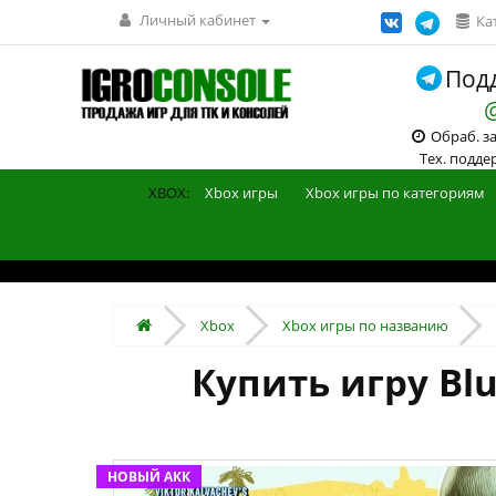
Личный кабинет
Ка
Подд
Обраб. зак
Тех. поддерж
XBOX:
Xbox игры
Xbox игры по категориям
Xbox
Xbox игры по названию
Купить игру Blu
НОВЫЙ АКК