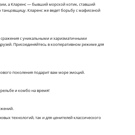
афии, а Кларенс — бывший морской котик, ставший
ю танцовщицу. Кларенс же ведет борьбу с мафиозной
е сражения с уникальными и харизматичными
друзей. Присоединяйтесь в кооперативном режиме для
 нового поколения подарит вам море эмоций.
трельбе и комбо на время!
ижений.
новых технологий, так и для ценителей классического