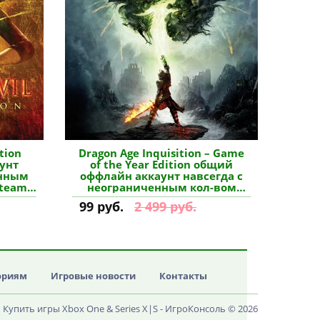
ition
Dragon Age Inquisition – Game
унт
of the Year Edition общий
енным
оффлайн аккаунт навсегда с
Steam
неограниченным кол-вом
активаций в Steam купить
99 руб.
2 499 руб.
ориям
Игровые новости
Контакты
Купить игры Xbox One & Series X|S - ИгроКонсоль © 2026