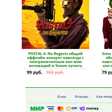
POSTAL 4: No Regerts общий
Sims
оффлайн аккаунт навсегда с
об
неограниченным кол-вом
навс
активаций в Steam купить
кол-
99 руб.
769 руб.
79 р
О нас
Отзывы
Как поку