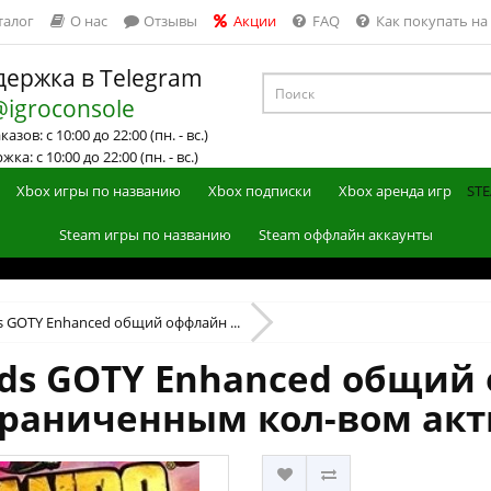
талог
О нас
Отзывы
Акции
FAQ
Как покупать на
ержка в Telegram
@igroconsole
азов: с 10:00 до 22:00 (пн. - вс.)
ка: с 10:00 до 22:00 (пн. - вс.)
Xbox игры по названию
Xbox подписки
Xbox аренда игр
STE
Steam игры по названию
Steam оффлайн аккаунты
s GOTY Enhanced общий оффлайн ...
nds GOTY Enhanced общий
граниченным кол-вом ак