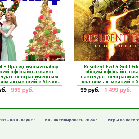
 4 + Праздничный набор
Resident Evil 5 Gold Ed
щий оффлайн аккаунт
общий оффлайн акка
егда с неограниченным
навсегда с неогранич
вом активаций в Steam
кол-вом активаций в 
купить
купить
уб.
999 руб.
99 руб.
1 499 руб.
пать на аккаунт?
Как активировать ключ?
Игры по катег