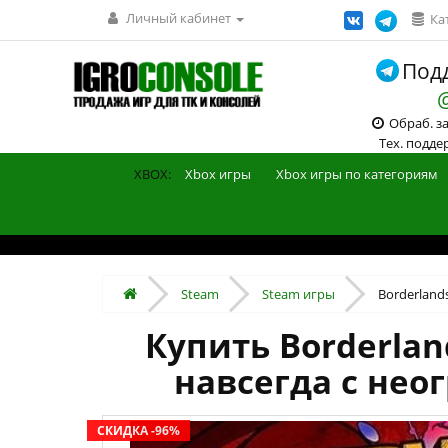
Личный кабинет
Ка
Подд
Обраб. зак
Тех. поддерж
XBOX:
Xbox игры
Xbox игры по категориям
Steam
Steam игры
Borderland
Купить Borderla
навсегда с нео
СКИДКА -96%