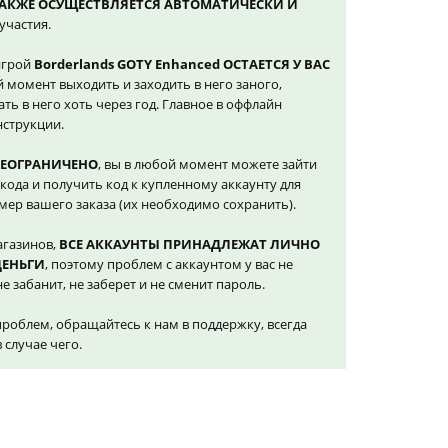
ТАКЖЕ ОСУЩЕСТВЛЯЕТСЯ АВТОМАТИЧЕСКИ И
участия.
игрой
Borderlands GOTY Enhanced ОСТАЕТСЯ У ВАС
й момент выходить и заходить в него заного,
ать в него хоть через год. Главное в оффлайн
нструкции.
НЕОГРАНИЧЕНО
, вы в любой момент можете зайти
кода и получить код к купленному аккаунту для
омер вашего заказа (их необходимо сохранить).
агазинов,
ВСЕ АККАУНТЫ ПРИНАДЛЕЖАТ ЛИЧНО
ДЕНЬГИ
, поэтому проблем с аккаунтом у вас не
е забанит, не заберет и не сменит пароль.
проблем, обращайтесь к нам в поддержку, всегда
случае чего.