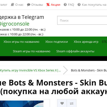
талог
О нас
Отзывы
Акции
FAQ
Как покупать на
ержка в Telegram
@igroconsole
азов: с 10:00 до 22:00 (пн. - вс.)
ка: с 10:00 до 22:00 (пн. - вс.)
Xbox игры по названию
Xbox подписки
Xbox аренда игр
STE
Steam игры по названию
Steam оффлайн аккаунты
Купить игру Invincible VS Xbox Series X|...
Bots & Monsters - Skin Bun
Bots & Monsters - Skin Bun
 (покупка на любой аккау