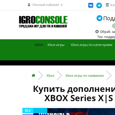
Личный кабинет
Ка
Подд
Обраб. зак
Тех. поддерж
XBOX:
Xbox игры
Xbox игры по категориям
Xbox
Xbox игры по названию
Купить дополнение 
XBOX Series X|S
DLC