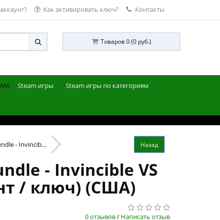
 аккаунт?
Как активировать ключ?
Контакты
Товаров 0 (0 руб.)
AM:
Steam игры
Steam игры по категориям
dle - Invincib...
dle - Invincible VS
нт / ключ) (США)
0 отзывов
/
Написать отзыв