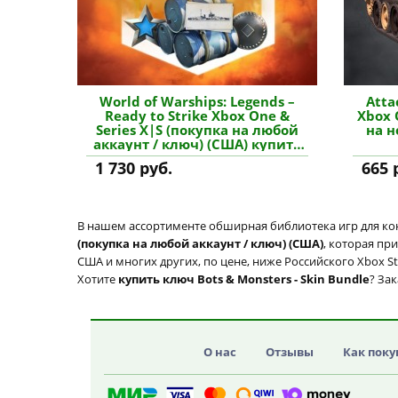
World of Warships: Legends –
Atta
Ready to Strike Xbox One &
Xbox 
Series X|S (покупка на любой
на н
аккаунт / ключ) (США) купить
дополнение
1 730 руб.
665 
В нашем ассортименте обширная библиотека игр для кон
(покупка на любой аккаунт / ключ) (США)
, которая пр
США и многих других, по цене, ниже Российского Xbox S
Хотите
купить ключ Bots & Monsters - Skin Bundle
? За
О нас
Отзывы
Как поку