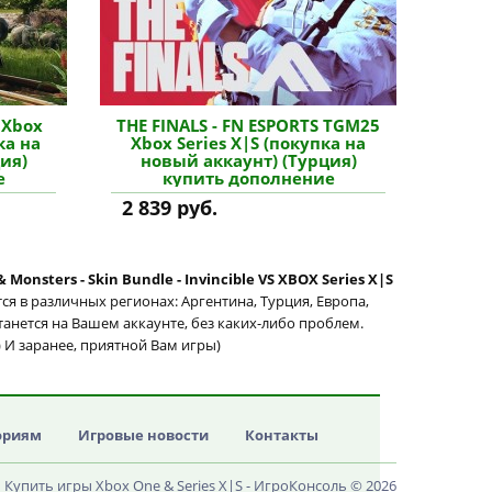
 Xbox
THE FINALS - FN ESPORTS TGM25
ка на
Xbox Series X|S (покупка на
ия)
новый аккаунт) (Турция)
е
купить дополнение
2 839 руб.
 Monsters - Skin Bundle - Invincible VS XBOX Series X|S
я в различных регионах: Аргентина, Турция, Европа,
станется на Вашем аккаунте, без каких-либо проблем.
) И заранее, приятной Вам игры)
ориям
Игровые новости
Контакты
Купить игры Xbox One & Series X|S - ИгроКонсоль © 2026