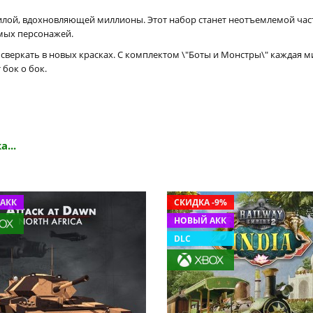
илой, вдохновляющей миллионы. Этот набор станет неотъемлемой час
мых персонажей.
сверкать в новых красках. С комплектом \"Боты и Монстры\" каждая м
 бок о бок.
а...
АКК
СКИДКА -9%
НОВЫЙ АКК
DLC