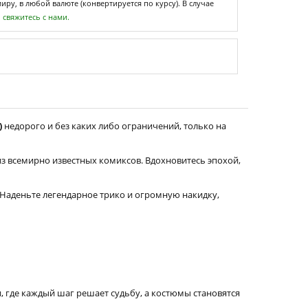
ру, в любой валюте (конвертируется по курсу). В случае
,
свяжитесь с нами.
)
недорого и без каких либо ограничений, только на
из всемирно известных комиксов. Вдохновитесь эпохой,
Наденьте легендарное трико и огромную накидку,
, где каждый шаг решает судьбу, а костюмы становятся