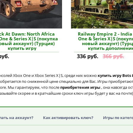
ck At Dawn: North Africa
Railway Empire 2 - India
One & Series X|S (покупка
One & Series X|S (покуп
овый аккаунт) (Турция)
новый аккаунт) (Турц
купить игру
купить дополнени
руб.
336 руб.
366 руб.
солей Xbox One и Xbox Series X|S, среди них можно
купить игру Bots &
иобретается по сниженной цене специально для Вас. Игры приобретаютс
tore. Мы гарантируем, что после
приобретения игры
, она навсегда о
казывайте скорее и в кратчайшие сроки ключ игры будет у вас на почте
пать на аккаунт?
Как активировать ключ?
Игры по катег