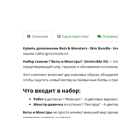
Описание
Характеристики
Отзывов (
Купить дополнение Bots & Monsters - Skin Bundle - In
нашем сайте igroconsole.ru!
Набор скинов \"Боты и Монстры\" (Invincible VS)
— это
олицетворяющей силу, героизм и обновление костюмов, 
Этот комплект включает два знаковых образа, объедин
чтобы ощутить новый взгляд на привычные битвы и пр
Что входит в набор:
Робот
в доспехах \"Флаксан\" - 4 цветовых вариант
Монстр-девочка
в костюме \"Леотард\" - 4 цвето
Боты и Монстры
не просто меняют внешний вид героев,
символом надежды и отваги.