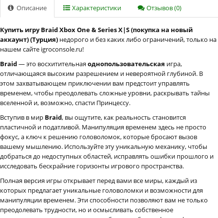
Описание
Характеристики
Отзывов (0)
Купить игру Braid Xbox One & Series X|S (покупка на новый
аккаунт) (Турция)
недорого и без каких либо ограничений, только на
нашем сайте igroconsole.ru!
Braid
— это восхитительная
однопользовательская
игра,
отличающаяся высоким разрешением и невероятной глубиной. В
этом захватывающем приключении вам предстоит управлять
временем, чтобы преодолевать сложные уровни, раскрывать тайны
вселенной и, возможно, спасти Принцессу.
Вступив в мир
Braid
, вы ощутите, как реальность становится
пластичной и податливой. Манипуляция временем здесь не просто
фокус, а ключ к решению головоломок, которые бросают вызов
вашему мышлению. Используйте эту уникальную механику, чтобы
добраться до недоступных областей, исправлять ошибки прошлого и
исследовать бескрайние горизонты игрового пространства.
Полная версия игры открывает перед вами все миры, каждый из
которых предлагает уникальные головоломки и возможности для
манипуляции временем. Эти способности позволяют вам не только
преодолевать трудности, но и осмысливать собственное