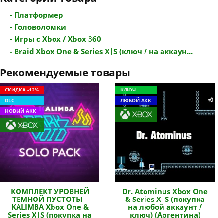
- Платформер
- Головоломки
- Игры с Xbox / Xbox 360
- Braid Xbox One & Series X|S (ключ / на аккаун...
Рекомендуемые товары
СКИДКА -12%
КЛЮЧ
DLC
ЛЮБОЙ АКК
НОВЫЙ АКК
КОМПЛЕКТ УРОВНЕЙ
Dr. Atominus Xbox One
ТЕМНОЙ ПУСТОТЫ -
& Series X|S (покупка
KALIMBA Xbox One &
на любой аккаунт /
Series X|S (покупка на
ключ) (Аргентина)