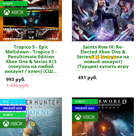
КЛЮЧ
Tropico 5 - Epic
Saints Row IV: Re-
Meltdown - Tropico 5 -
Elected Xbox One &
Penultimate Edition
Series X|S (покупка на
Xbox One & Series X|S
новый аккаунт)
(покупка на любой
(Турция) купить игру
аккаунт / ключ) (США)
купить дополнение
491 руб.
993 руб.
1 434 руб.
DLC
КЛЮЧ
ЛЮБОЙ АКК
ЛЮБОЙ АКК
КЛЮЧ