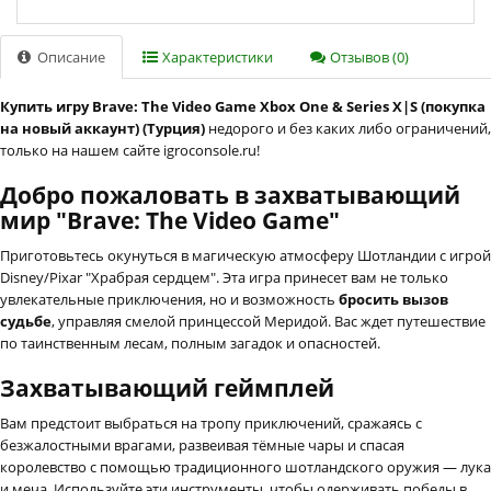
Описание
Характеристики
Отзывов (0)
Купить игру Brave: The Video Game Xbox One & Series X|S (покупка
на новый аккаунт) (Турция)
недорого и без каких либо ограничений,
только на нашем сайте igroconsole.ru!
Добро пожаловать в захватывающий
мир "Brave: The Video Game"
Приготовьтесь окунуться в магическую атмосферу Шотландии с игрой
Disney/Pixar "Храбрая сердцем". Эта игра принесет вам не только
увлекательные приключения, но и возможность
бросить вызов
судьбе
, управляя смелой принцессой Меридой. Вас ждет путешествие
по таинственным лесам, полным загадок и опасностей.
Захватывающий геймплей
Вам предстоит выбраться на тропу приключений, сражаясь с
безжалостными врагами, развеивая тёмные чары и спасая
королевство с помощью традиционного шотландского оружия — лука
и меча. Используйте эти инструменты, чтобы одерживать победы в