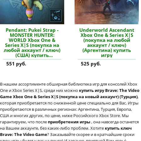
Pendant: Pukei Strap -
Underworld Ascendant
MONSTER HUNTER:
Xbox One & Series X|S
WORLD Xbox One &
(покупка на любой
Series X|S (покупка на
аккаунт / ключ)
любой аккаунт / ключ)
(Аргентина) купить
(США) купить
игру
дополнение
551 руб.
525 руб.
В нашем ассортименте обширная библиотека игр для консолей Xbox
One и Xbox Series X|S, среди них можно
купить игру Brave: The Video
Game Xbox One & Series X|S (покупка на новый аккаунт) (Турция)
,
которая приобретается по сниженной цене специально для Вас. Игры
приобретаются в различных регионах: Аргентина, Турция, Европа,
США и многих других, по цене, ниже Российского Xbox Store. Мы
гарантируем, что после
приобретения игры
, она навсегда останется
на Вашем аккаунте, без каких-либо проблем. Хотите
купить ключ
Brave: The Video Game
? Заказывайте скорее и в кратчайшие сроки
ключ игры будет у вас на почте) И заранее, приятной Вам игры)