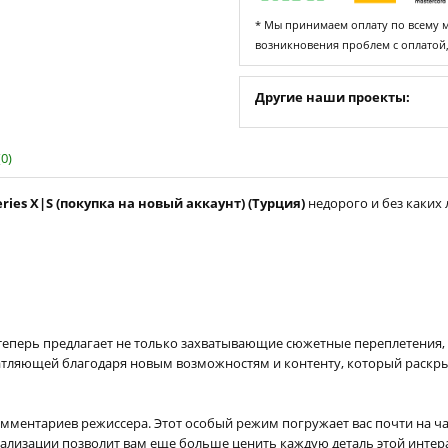
* Мы принимаем оплату по всему ми
возникновения проблем с оплатой
Другие наши проекты:
0)
eries X|S (покупка на новый аккаунт) (Турция)
недорого и без каких 
ns теперь предлагает не только захватывающие сюжетные переплетения
чатляющей благодаря новым возможностям и контенту, который раскры
ментариев режиссера. Этот особый режим погружает вас почти на ча
еализации позволит вам еще больше ценить каждую деталь этой интер