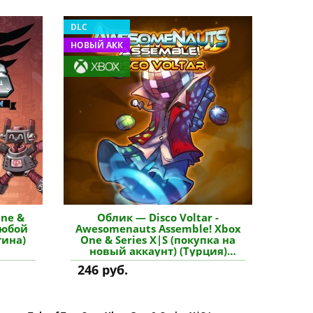
DLC
НОВЫЙ АКК
One &
Облик — Disco Voltar -
любой
Awesomenauts Assemble! Xbox
тина)
One & Series X|S (покупка на
новый аккаунт) (Турция)
купить дополнение
246 руб.