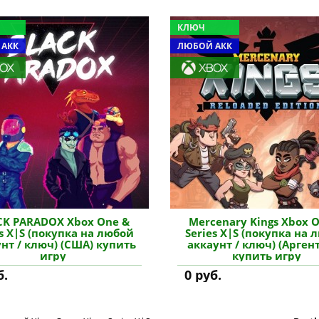
КЛЮЧ
 АКК
ЛЮБОЙ АКК
CK PARADOX Xbox One &
Mercenary Kings Xbox 
es X|S (покупка на любой
Series X|S (покупка на 
нт / ключ) (США) купить
аккаунт / ключ) (Арген
игру
купить игру
б.
0 руб.