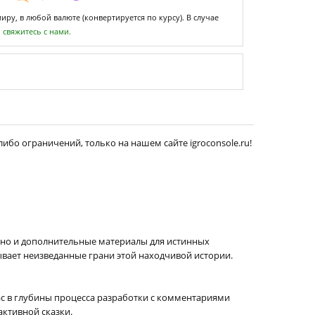
ру, в любой валюте (конвертируется по курсу). В случае
,
свяжитесь с нами.
либо ограничений, только на нашем сайте igroconsole.ru!
, но и дополнительные материалы для истинных
вает неизведанные грани этой находчивой истории.
с в глубины процесса разработки с комментариями
активной сказки.