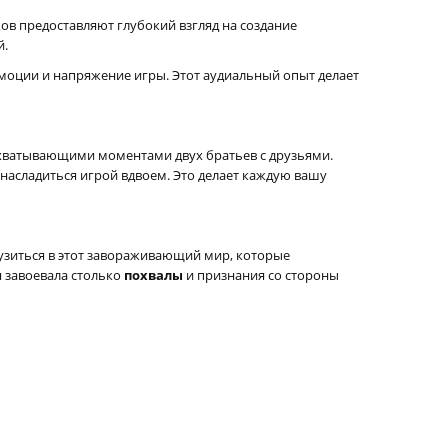
ков предоставляют глубокий взгляд на создание
й.
оции и напряжение игры. Этот аудиальный опыт делает
захватывающими моментами двух братьев с друзьями.
асладиться игрой вдвоем. Это делает каждую вашу
грузиться в этот завораживающий мир, которые
я завоевала столько
похвалы
и признания со стороны