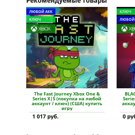
Рекомендуемые товары
ЛЮБОЙ АКК
КЛЮЧ
КЛЮЧ
ЛЮБОЙ
The Fast Journey Xbox One &
BLA
Series X|S (покупка на любой
Seri
аккаунт / ключ) (США) купить
аккау
игру
1 017 руб.
0 ру