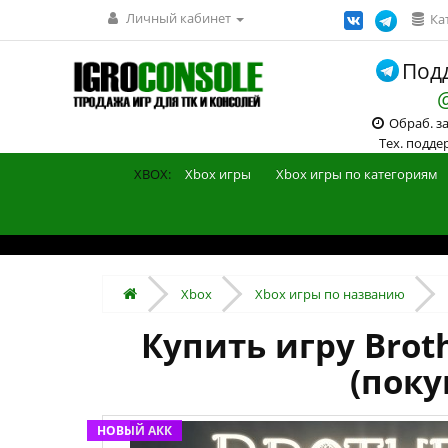
Личный кабинет
Ка
Подд
Обраб. зак
Тех. поддерж
XBOX:
Xbox игры
Xbox игры по категориям
Xbox
Xbox игры по названию
Купить игру Broth
(поку
НОВЫЙ АКК