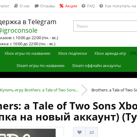
талог
О нас
Отзывы
Акции
FAQ
Как покупать на
ержка в Telegram
@igroconsole
азов: с 10:00 до 22:00 (пн. - вс.)
ка: с 10:00 до 22:00 (пн. - вс.)
Xbox игры по названию
Xbox подписки
Xbox аренда игр
STE
Steam игры по названию
Steam оффлайн аккаунты
Купить игру Brothers: a Tale of Two Sons...
Brothers: a Tale of Two S
ers: a Tale of Two Sons Xbo
пка на новый аккаунт) (Т