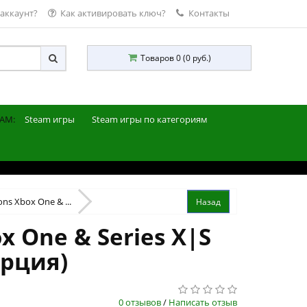
 аккаунт?
Как активировать ключ?
Контакты
Товаров 0 (0 руб.)
AM:
Steam игры
Steam игры по категориям
ons Xbox One & ...
x One & Series X|S
урция)
0 отзывов
/
Написать отзыв