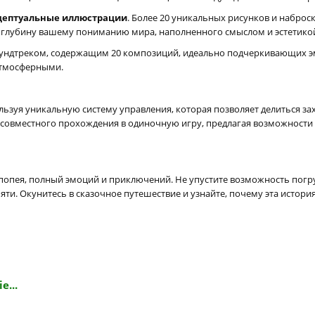
цептуальные иллюстрации
. Более 20 уникальных рисунков и наброс
 глубину вашему пониманию мира, наполненного смыслом и эстетико
аундтреком, содержащим 20 композиций, идеально подчеркивающих эм
атмосферными.
льзуя уникальную систему управления, которая позволяет делиться 
овместного прохождения в одиночную игру, предлагая возможности н
елая эпопея, полный эмоций и приключений. Не упустите возможность по
амяти. Окунитесь в сказочное путешествие и узнайте, почему эта истори
e...