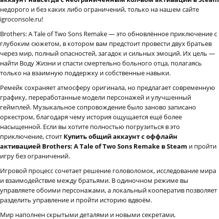
недорого и без каких либо ограничений, только на нашем сайте
igroconsole.ru!
Brothers: A Tale of Two Sons Remake — это обновлённое приключение с
глубоким сюжетом, в котором вам предстоит провести двух братьев
через мир, полный опасностей, загадок и сильных эмоций. Их цель —
найти Воду Жизни и спасти смертельно больного отца, полагаясь
только на взаимную поддержку и собственные навыки.
Ремейк сохраняет атмосферу оригинала, но предлагает современную
графику, переработанные модели персонажей и улучшенный
геймплей. Музыкальное сопровождение было заново записано
оркестром, благодаря чему история ощущается ещё более
насыщенной. Если вы хотите полностью погрузиться в это
приключение, стоит
Купить общий аккаунт с оффлайн
активацией Brothers: A Tale of Two Sons Remake в Steam
и пройти
игру без ограничений.
Игровой процесс сочетает решение головоломок, исследование мира
и взаимодействие между братьями. В одиночном режиме вы
управляете обоими персонажами, а локальный кооператив позволяет
разделить управление и пройти историю вдвоём.
Мир наполнен скрытыми деталями и новыми секретами,