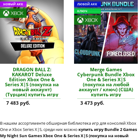
НОВЫЙ АКК
ЛЮБОЙ АКК
КЛЮЧ
DRAGON BALL Z:
Merge Games
KAKAROT Deluxe
Cyberpunk Bundle Xbox
Edition Xbox One &
One & Series X|S
Series X|S (покупка на
(покупка на любой
новый аккаунт)
аккаунт / ключ) (США)
(Турция) купить игру
купить игру
7 483 руб.
3 473 руб.
В нашем ассортименте обширная библиотека игр для консолей Xbox
One и Xbox Series X|S, среди них можно
купить игру Bundle 2 Games
My Night Sun Games Xbox One & Series X|S (покупка на новый