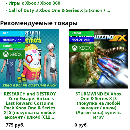
- Игры с Xbox / Xbox 360
- Call of Duty 3 Xbox One & Series X|S (ключ / ...
Рекомендуемые товары
DLC
КЛЮЧ
ЛЮБОЙ АКК
ЛЮБОЙ АКК
КЛЮЧ
RESEARCH and DESTROY
STURMWIND EX Xbox
- Zero Escape: Virtue's
One & Series X|S
Last Reward Costume
(покупка на любой
Pack Xbox One & Series
аккаунт / ключ)
X|S (покупка на любой
(Аргентина) купить
аккаунт / ключ) (США)
игру
купить дополнение
775 руб.
0 руб.