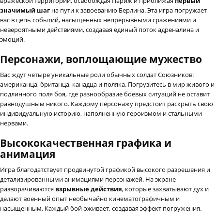
вражеской территории, освобождая Париж и приближая
первый
значимый шаг
на пути к завоеванию Берлина. Эта игра погружает
вас в цепь событий, насыщенных непрерывными сражениями и
невероятными действиями, создавая единый поток адреналина и
эмоций.
Персонажи, воплощающие мужество
Вас ждут четыре уникальные роли обычных солдат Союзников:
американца, британца, канадца и поляка. Погрузитесь в мир живого и
подлинного поля боя, где разнообразие боевых ситуаций не оставит
равнодушным никого. Каждому персонажу предстоит раскрыть свою
индивидуальную историю, наполненную героизмом и стальными
нервами.
Высококачественная графика и
анимация
Игра благодатствует продвинутой графикой высокого разрешения и
детализированными анимациями персонажей. На экране
разворачиваются
взрывные действия
, которые захватывают дух и
делают военный опыт необычайно кинематографичным и
насыщенным. Каждый бой оживает, создавая эффект погружения.