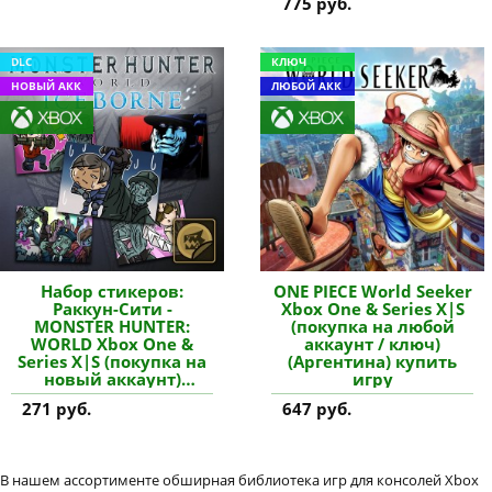
775 руб.
DLC
КЛЮЧ
НОВЫЙ АКК
ЛЮБОЙ АКК
Набор стикеров:
ONE PIECE World Seeker
Раккун-Сити -
Xbox One & Series X|S
MONSTER HUNTER:
(покупка на любой
WORLD Xbox One &
аккаунт / ключ)
Series X|S (покупка на
(Аргентина) купить
новый аккаунт)
игру
купить дополнение
271 руб.
647 руб.
В нашем ассортименте обширная библиотека игр для консолей Xbox