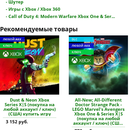
- Шутер
- Игры с Xbox / Xbox 360
- Call of Duty 4: Modern Warfare Xbox One & Ser...
Рекомендуемые товары
ЛЮБОЙ АКК
DLC
КЛЮЧ
ЛЮБОЙ АКК
КЛЮЧ
Dust & Neon Xbox
All-New; All-Different
Series X|S (покупка на
Doctor Strange Pack -
любой аккаунт / ключ)
LEGO Marvel's Avengers
(США) купить игру
Xbox One & Series X|S
(покупка на любой
3 152 руб.
аккаунт / ключ) (США)
купить дополнение